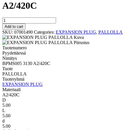
A2/420C
PALLOLLA
BPMS005
Add to cart
3130
SKU:
07001490
Categories:
EXPANSION PLUG
,
PALLOLLA
A2/420C
quantity
Tuotenumero
Pyydettäessä
Nimitys
BPMS005 3130 A2/420C
Tuote
PALLOLLA
Tuoteryhmä
EXPANSION PLUG
Materiaali
A2/420C
D
5.00
L
5.00
d
5.00