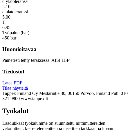
d ylätoleranssi
5.10
d alatoleranssi
5.00
T
6.95
Työpaine (bar)
450 bar
Huomioitavaa
Painetesti tehty teräksessä, AISI 1144
Tiedostot
Lataa PDF
Tilaa näytteitä
Tappex Finland Oy
Mestarintie 30, 06150 Porvoo, Finland
Puh. 010
321 9800
www.tappex.fi
Työkalut
Laadukkaat työkalumme on suunniteltu niittimuttereiden,
vetoniittien, kierre-elementtien ja inserttien tarkkaan ja lujaan