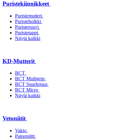
Puristekiinnikkeet
Puristemutteri
Puristeholkki
Puristeruuvi
Puristetappi
Näytä kaikki
KD-Mutterit
BCT
BCT Multigrip
BCT Suurlujuus
BCT Micro
Näytä kaikki
Vetoniitit
Vakio
Paineniitti