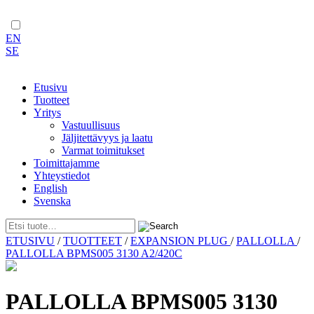
EN
SE
Etusivu
Tuotteet
Yritys
Vastuullisuus
Jäljitettävyys ja laatu
Varmat toimitukset
Toimittajamme
Yhteystiedot
English
Svenska
Skip
ETUSIVU
/
TUOTTEET
/
EXPANSION PLUG
/
PALLOLLA
/
to
PALLOLLA BPMS005 3130 A2/420C
content
PALLOLLA BPMS005 3130