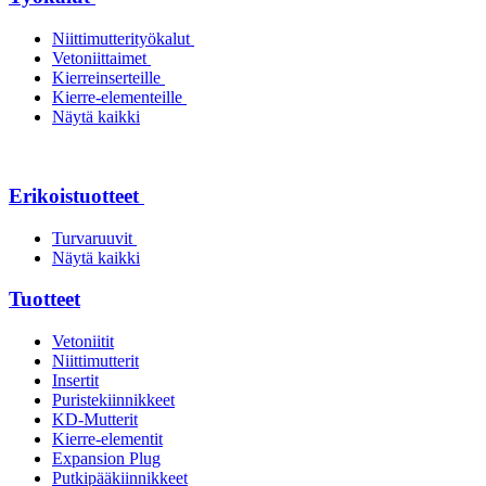
Niittimutterityökalut
Vetoniittaimet
Kierreinserteille
Kierre-elementeille
Näytä kaikki
Erikoistuotteet
Turvaruuvit
Näytä kaikki
Tuotteet
Vetoniitit
Niittimutterit
Insertit
Puristekiinnikkeet
KD-Mutterit
Kierre-elementit
Expansion Plug
Putkipääkiinnikkeet