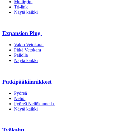
Multigrip
Tri-link
Näytä kaikki
Expansion Plug
Vakio Vetokara
Pitkä Vetokara
Pallolla
Näytä kaikki
Putkipääkiinnikkeet
Pyöreä
Neliö
Pyöreä Neliökannella
Näytä kaikki
Työkalut