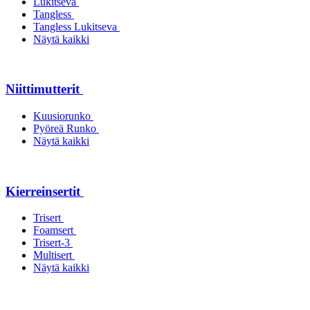
Lukitseva
Tangless
Tangless Lukitseva
Näytä kaikki
Niittimutterit
Kuusiorunko
Pyöreä Runko
Näytä kaikki
Kierreinsertit
Trisert
Foamsert
Trisert-3
Multisert
Näytä kaikki