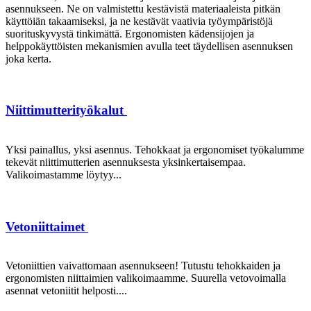
asennukseen. Ne on valmistettu kestävistä materiaaleista pitkän
käyttöiän takaamiseksi, ja ne kestävät vaativia työympäristöjä
suorituskyvystä tinkimättä. Ergonomisten kädensijojen ja
helppokäyttöisten mekanismien avulla teet täydellisen asennuksen
joka kerta.
Niittimutterityökalut
Yksi painallus, yksi asennus. Tehokkaat ja ergonomiset työkalumme
tekevät niittimutterien asennuksesta yksinkertaisempaa.
Valikoimastamme löytyy...
Vetoniittaimet
Vetoniittien vaivattomaan asennukseen! Tutustu tehokkaiden ja
ergonomisten niittaimien valikoimaamme. Suurella vetovoimalla
asennat vetoniitit helposti....