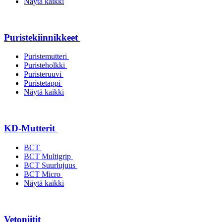
Näytä kaikki
Puristekiinnikkeet
Puristemutteri
Puristeholkki
Puristeruuvi
Puristetappi
Näytä kaikki
KD-Mutterit
BCT
BCT Multigrip
BCT Suurlujuus
BCT Micro
Näytä kaikki
Vetoniitit