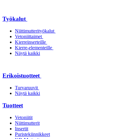
Työkalut
Niittimutterityökalut
Vetoniittaimet
Kierreinserteille
Kierre-elementeille
Näytä kaikki
Erikoistuotteet
Turvaruuvit
Näytä kaikki
Tuotteet
Vetoniitit
Niittimutterit
Insertit
Puristekiinnikkeet