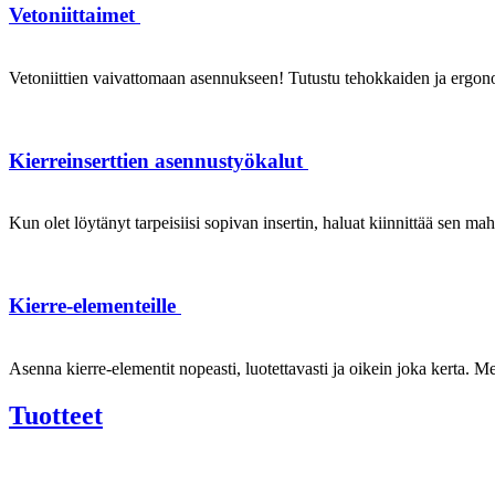
Vetoniittaimet
Vetoniittien vaivattomaan asennukseen! Tutustu tehokkaiden ja ergonom
Kierreinserttien asennustyökalut
Kun olet löytänyt tarpeisiisi sopivan insertin, haluat kiinnittää sen ma
Kierre-elementeille
Asenna kierre-elementit nopeasti, luotettavasti ja oikein joka kerta. Mei
Tuotteet