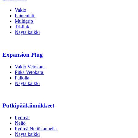
Vakio
Paineniitti
Multigrip
Tri-link
Näytä kaikki
Expansion Plug
Vakio Vetokara
Pitkä Vetokara
Pallolla
Näytä kaikki
Putkipääkiinnikkeet
Pyöreä
Neliö
Pyöreä Neliökannella
Näytä kaikki