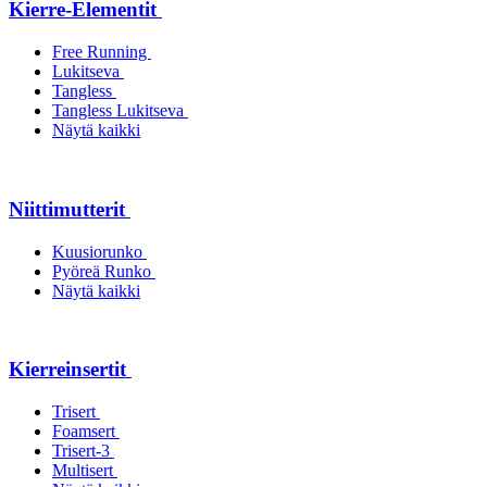
Kierre-Elementit
Free Running
Lukitseva
Tangless
Tangless Lukitseva
Näytä kaikki
Niittimutterit
Kuusiorunko
Pyöreä Runko
Näytä kaikki
Kierreinsertit
Trisert
Foamsert
Trisert-3
Multisert