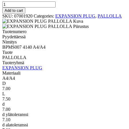
PALLOLLA
BPMS007
Add to cart
4140
SKU:
07001920
Categories:
EXPANSION PLUG
,
PALLOLLA
A4/A4
quantity
Tuotenumero
Pyydettäessä
Nimitys
BPMS007 4140 A4/A4
Tuote
PALLOLLA
Tuoteryhmä
EXPANSION PLUG
Materiaali
A4/A4
D
7.00
L
7.50
d
7.00
d ylätoleranssi
7.10
d alatoleranssi