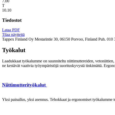
7.00
T
10.10
Tiedostot
Lataa PDF
Tilaa näytteitä
Tappex Finland Oy
Mestarintie 30, 06150 Porvoo, Finland
Puh. 010 
Työkalut
Laadukkaat työkalumme on suunniteltu niittimuttereiden, vetoniittien, k
ne kestävät vaativia työympäristöjä suorituskyvystä tinkimättä. Ergon
Niittimutterityökalut
Yksi painallus, yksi asennus. Tehokkaat ja ergonomiset työkalumme te