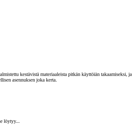
lmistettu kestävistä materiaaleista pitkän käyttöiän takaamiseksi, ja
llisen asennuksen joka kerta.
 löytyy...