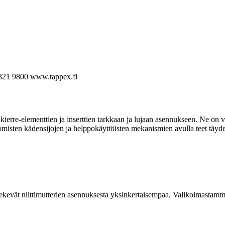
321 9800
www.tappex.fi
ierre-elementtien ja inserttien tarkkaan ja lujaan asennukseen. Ne on va
omisten kädensijojen ja helppokäyttöisten mekanismien avulla teet täyde
kevät niittimutterien asennuksesta yksinkertaisempaa. Valikoimastamme