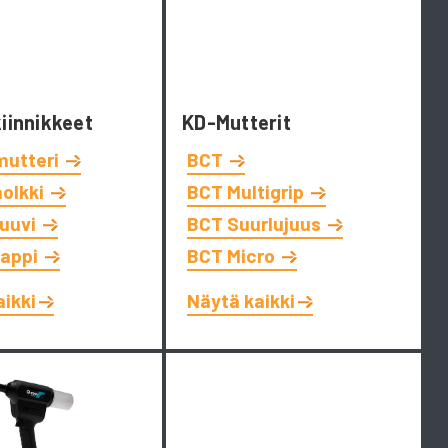
kiinnikkeet
KD-Mutterit
mutteri
BCT
holkki
BCT Multigrip
ruuvi
BCT Suurlujuus
tappi
BCT Micro
aikki
Näytä kaikki