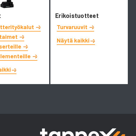
t
Erikoistuotteet
tterityökalut
Turvaruuvit
ttaimet
Näytä kaikki
serteille
elementeille
aikki