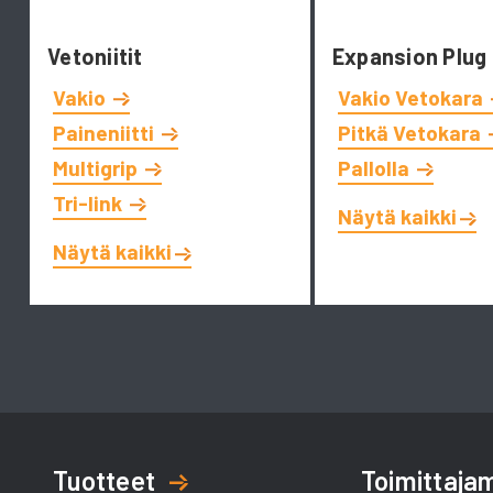
Vetoniitit
Expansion Plug
Vakio
Vakio Vetokara
Paineniitti
Pitkä Vetokara
Multigrip
Pallolla
Tri-link
Näytä kaikki
Näytä kaikki
Tuotteet
Toimittaj