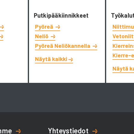
Putkipääkiinnikkeet
Työkalu
Pyöreä
Niittimu
Neliö
Vetonii
Pyöreä Neliökannella
Kierrein
Kierre-
Näytä kaikki
Näytä k
amme
Yhteystiedot