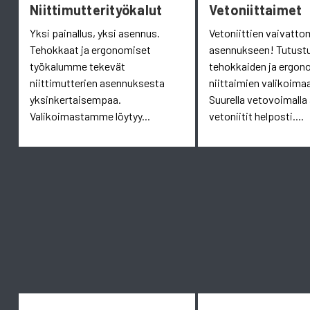
Niittimutterityökalut
Vetoniittaimet
Yksi painallus, yksi asennus.
Vetoniittien vaivatt
Tehokkaat ja ergonomiset
asennukseen! Tutust
työkalumme tekevät
tehokkaiden ja ergon
niittimutterien asennuksesta
niittaimien valikoim
yksinkertaisempaa.
Suurella vetovoimalla
Valikoimastamme löytyy...
vetoniitit helposti....