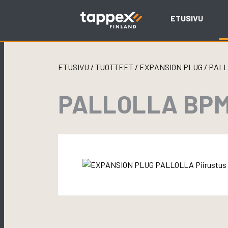
Skip
to
ETUSIVU
content
ETUSIVU
/
TUOTTEET
/
EXPANSION PLUG
/
PAL
PALLOLLA BPM