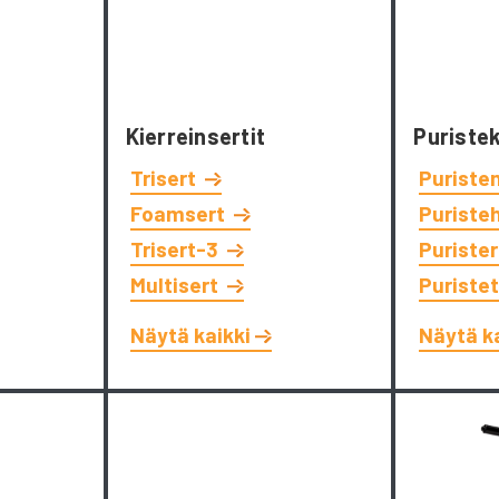
Kierreinsertit
Puriste
Trisert
Puriste
Foamsert
Puriste
Trisert-3
Puriste
Multisert
Puriste
Näytä kaikki
Näytä k