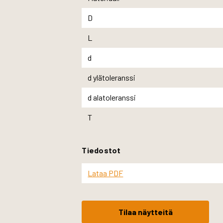
D
L
d
d ylätoleranssi
d alatoleranssi
T
Tiedostot
Lataa PDF
Tilaa näytteitä