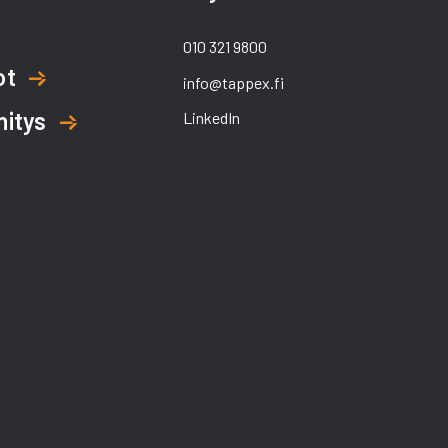
010 321 9800
ot
info@tappex.fi
hitys
LinkedIn