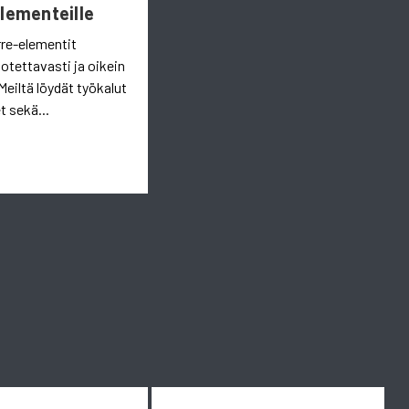
Elementeille
rre-elementit
uotettavasti ja oikein
Meiltä löydät työkalut
t sekä...