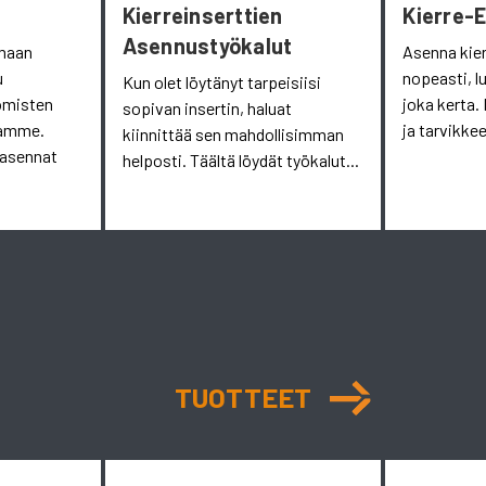
Kierreinserttien
Kierre-
Asennustyökalut
omaan
Asenna kie
u
nopeasti, l
Kun olet löytänyt tarpeisiisi
omisten
joka kerta. 
sopivan insertin, haluat
aamme.
ja tarvikkee
kiinnittää sen mahdollisimman
 asennat
helposti. Täältä löydät työkalut...
TUOTTEET