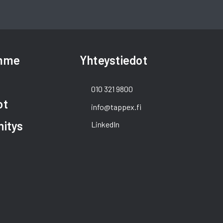
amme
Yhteystiedot
010 321 9800
ot
info@tappex.fi
hitys
LinkedIn