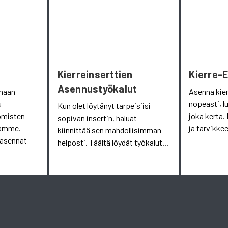
Kierreinserttien
Kierre-
Asennustyökalut
omaan
Asenna kie
u
nopeasti, l
Kun olet löytänyt tarpeisiisi
omisten
joka kerta. 
sopivan insertin, haluat
aamme.
ja tarvikkee
kiinnittää sen mahdollisimman
 asennat
helposti. Täältä löydät työkalut...