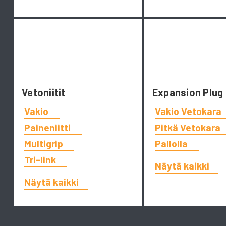
Vetoniitit
Expansion Plug
Vakio
Vakio Vetokara
Paineniitti
Pitkä Vetokara
Multigrip
Pallolla
Tri-link
Näytä kaikki
Näytä kaikki