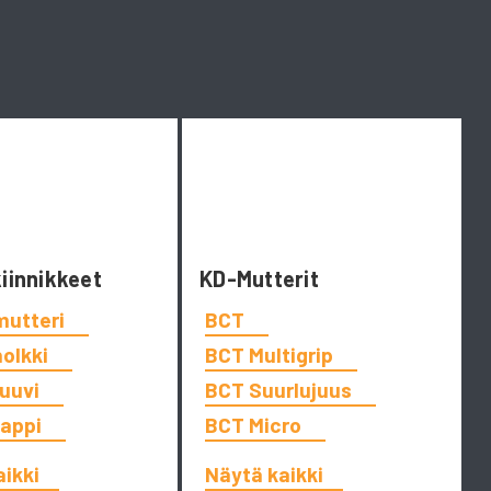
kiinnikkeet
KD-Mutterit
mutteri
BCT
holkki
BCT Multigrip
ruuvi
BCT Suurlujuus
tappi
BCT Micro
aikki
Näytä kaikki