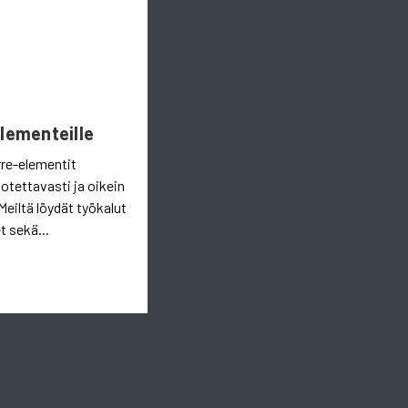
Elementeille
rre-elementit
uotettavasti ja oikein
Meiltä löydät työkalut
t sekä...