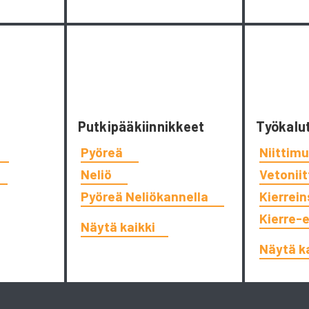
Putkipääkiinnikkeet
Työkalu
Pyöreä
Niittimu
Neliö
Vetonii
Pyöreä Neliökannella
Kierrein
Kierre-
Näytä kaikki
Näytä k