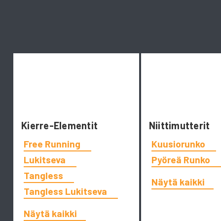
Kierre-Elementit
Niittimutterit
Free Running
Kuusiorunko
Lukitseva
Pyöreä Runko
Tangless
Näytä kaikki
Tangless Lukitseva
Näytä kaikki