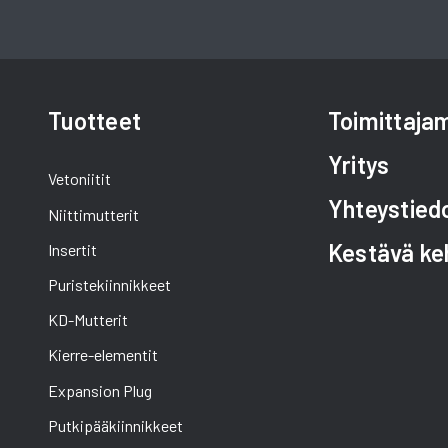
Tuotteet
Toimittaj
Yritys
Vetoniitit
Yhteystied
Niittimutterit
Kestävä ke
Insertit
Puristekiinnikkeet
KD-Mutterit
Kierre-elementit
Expansion Plug
Putkipääkiinnikkeet