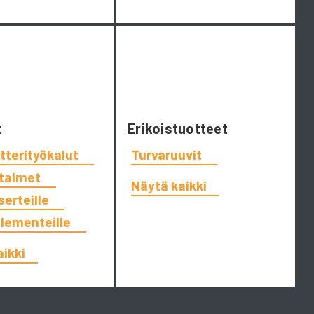
t
Erikoistuotteet
tterityökalut
Turvaruuvit
ttaimet
Näytä kaikki
serteille
elementeille
aikki