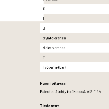
D
L
d
d ylätoleranssi
d alatoleranssi
T
Työpaine (bar)
Huomioitavaa
Painetesti tehty teräksessä, AISI 1144
Tiedostot