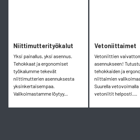
Niittimutterityökalut
Vetoniittaimet
Yksi painallus, yksi asennus.
Vetoniittien vaivatt
Tehokkaat ja ergonomiset
asennukseen! Tutust
työkalumme tekevät
tehokkaiden ja ergon
niittimutterien asennuksesta
niittaimien valikoim
yksinkertaisempaa.
Suurella vetovoimalla
Valikoimastamme löytyy...
vetoniitit helposti....