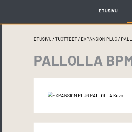
Skip
to
ETUSIVU
content
ETUSIVU
/
TUOTTEET
/
EXPANSION PLUG
/
PAL
PALLOLLA BPM