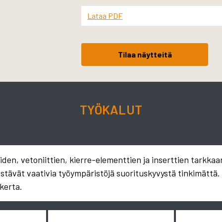
Lataa PDF
Tilaa näytteitä
TYÖKALUT
en, vetoniittien, kierre-elementtien ja inserttien tarkkaa
estävät vaativia työympäristöjä suorituskyvystä tinkimättä
kerta.