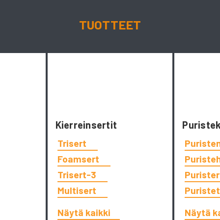
TUOTTEET
Kierreinsertit
Puriste
Trisert
Puriste
Foamsert
Puriste
Trisert-3
Puriste
Multisert
Puriste
Näytä kaikki
Näytä k