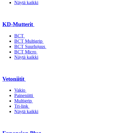
Näytä kaikki
KD-Mutterit
BCT
BCT Multigrip
BCT Suurlujuus
BCT Micro
Näytä kaikki
Vetoniitit
Vakio
Paineniitti
Multigrip
Tri-link
Näytä kaikki