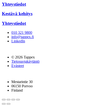
Yhteystiedot
Kestävä kehitys
Yhteystiedot
010 321 9800
info@tappex.fi
LinkedIn
© 2026 Tappex
Tietosuojakäytäntö
Evästeet
Mestarintie 30
06150 Porvoo
Finland