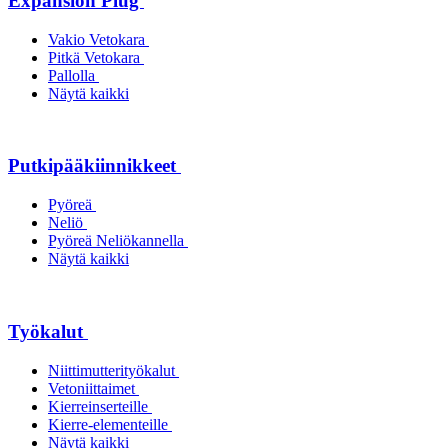
Expansion Plug
Vakio Vetokara
Pitkä Vetokara
Pallolla
Näytä kaikki
Putkipääkiinnikkeet
Pyöreä
Neliö
Pyöreä Neliökannella
Näytä kaikki
Työkalut
Niittimutterityökalut
Vetoniittaimet
Kierreinserteille
Kierre-elementeille
Näytä kaikki