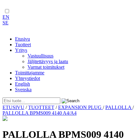
EN
SE
Etusivu
Tuotteet
Yritys
Vastuullisuus
Jäljitettävyys ja laatu
Varmat toimitukset
Toimittajamme
Yhteystiedot
English
Svenska
Skip
ETUSIVU
/
TUOTTEET
/
EXPANSION PLUG
/
PALLOLLA
/
to
PALLOLLA BPMS009 4140 A4/A4
content
PALLOLLA BPMS009 4140