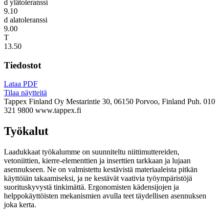
d ylätoleranssi
9.10
d alatoleranssi
9.00
T
13.50
Tiedostot
Lataa PDF
Tilaa näytteitä
Tappex Finland Oy
Mestarintie 30, 06150 Porvoo, Finland
Puh. 010
321 9800
www.tappex.fi
Työkalut
Laadukkaat työkalumme on suunniteltu niittimuttereiden,
vetoniittien, kierre-elementtien ja inserttien tarkkaan ja lujaan
asennukseen. Ne on valmistettu kestävistä materiaaleista pitkän
käyttöiän takaamiseksi, ja ne kestävät vaativia työympäristöjä
suorituskyvystä tinkimättä. Ergonomisten kädensijojen ja
helppokäyttöisten mekanismien avulla teet täydellisen asennuksen
joka kerta.