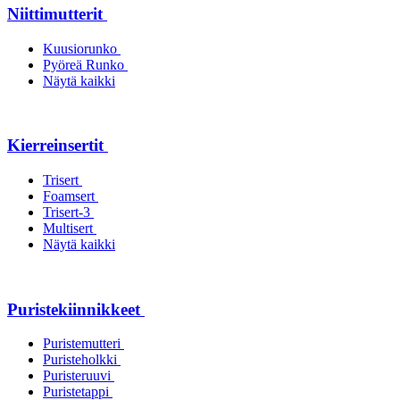
Niittimutterit
Kuusiorunko
Pyöreä Runko
Näytä kaikki
Kierreinsertit
Trisert
Foamsert
Trisert-3
Multisert
Näytä kaikki
Puristekiinnikkeet
Puristemutteri
Puristeholkki
Puristeruuvi
Puristetappi