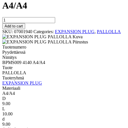
A4/A4
PALLOLLA
BPMS009
Add to cart
4140
SKU:
07001940
Categories:
EXPANSION PLUG
,
PALLOLLA
A4/A4
quantity
Tuotenumero
Pyydettäessä
Nimitys
BPMS009 4140 A4/A4
Tuote
PALLOLLA
Tuoteryhmä
EXPANSION PLUG
Materiaali
A4/A4
D
9.00
L
10.00
d
9.00