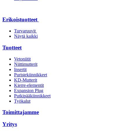
Erikoistuotteet
Turvaruuvit
Näytä kaikki
Tuotteet
Vetoniitit
Niittimutterit
Insertit
Puristekiinnikkeet
KD-Mutterit
Kierre-elementit
Expansion Plug
Putkipääkiinnikkeet
Työkalut
Toimittajamme
Yritys