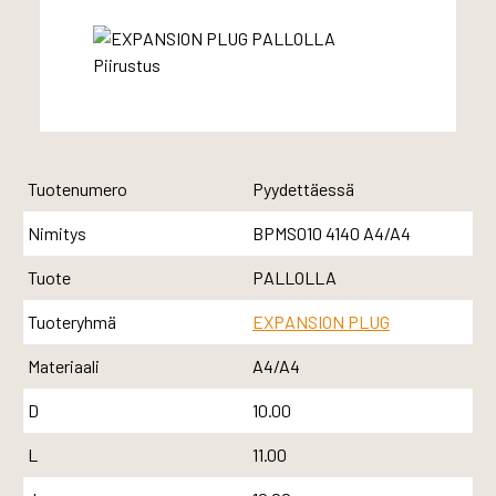
Tuotenumero
Pyydettäessä
Nimitys
BPMS010 4140 A4/A4
Tuote
PALLOLLA
Tuoteryhmä
EXPANSION PLUG
Materiaali
A4/A4
D
10.00
L
11.00