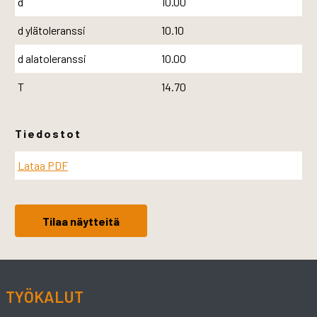
d
10.00
d ylätoleranssi
10.10
d alatoleranssi
10.00
T
14.70
Tiedostot
Lataa PDF
Tilaa näytteitä
TYÖKALUT