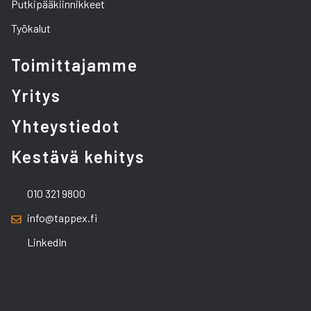
Putkipääkiinnikkeet
Työkalut
Toimittajamme
Yritys
Yhteystiedot
Kestävä kehitys
010 321 9800
info@tappex.fi
LinkedIn