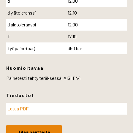
d
12.00
d ylätoleranssi
12.10
d alatoleranssi
12.00
T
17.10
Työpaine (bar)
350 bar
Huomioitavaa
Painetesti tehty teräksessä, AISI 1144
Tiedostot
Lataa PDF
Tilaa näytteitä