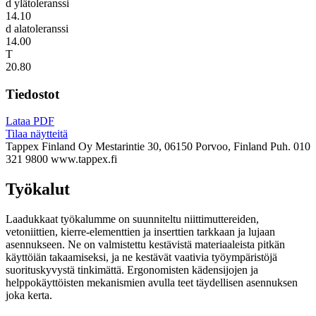
d ylätoleranssi
14.10
d alatoleranssi
14.00
T
20.80
Tiedostot
Lataa PDF
Tilaa näytteitä
Tappex Finland Oy
Mestarintie 30, 06150 Porvoo, Finland
Puh. 010
321 9800
www.tappex.fi
Työkalut
Laadukkaat työkalumme on suunniteltu niittimuttereiden,
vetoniittien, kierre-elementtien ja inserttien tarkkaan ja lujaan
asennukseen. Ne on valmistettu kestävistä materiaaleista pitkän
käyttöiän takaamiseksi, ja ne kestävät vaativia työympäristöjä
suorituskyvystä tinkimättä. Ergonomisten kädensijojen ja
helppokäyttöisten mekanismien avulla teet täydellisen asennuksen
joka kerta.