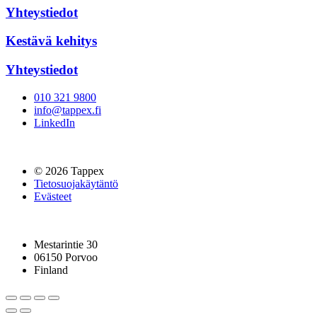
Yhteystiedot
Kestävä kehitys
Yhteystiedot
010 321 9800
info@tappex.fi
LinkedIn
© 2026 Tappex
Tietosuojakäytäntö
Evästeet
Mestarintie 30
06150 Porvoo
Finland