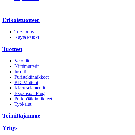
Erikoistuotteet
Turvaruuvit
Näytä kaikki
Tuotteet
Vetoniitit
Niittimutterit
Insertit
Puristekiinnikkeet
KD-Mutterit
Kierre-elementit
Expansion Plug
Putkipääkiinnikkeet
Työkalut
Toimittajamme
Yritys