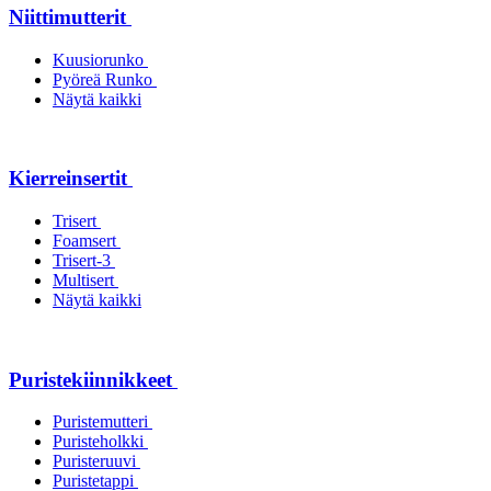
Niittimutterit
Kuusiorunko
Pyöreä Runko
Näytä kaikki
Kierreinsertit
Trisert
Foamsert
Trisert-3
Multisert
Näytä kaikki
Puristekiinnikkeet
Puristemutteri
Puristeholkki
Puristeruuvi
Puristetappi