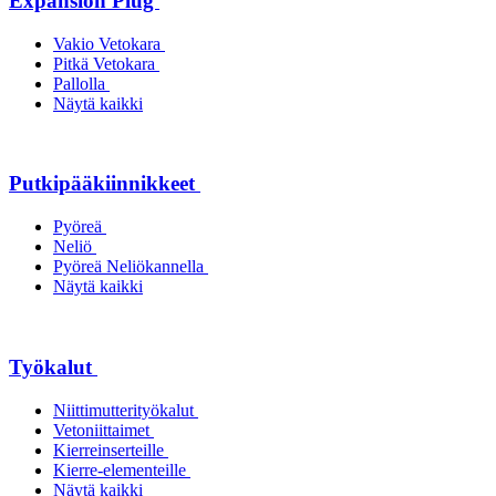
Expansion Plug
Vakio Vetokara
Pitkä Vetokara
Pallolla
Näytä kaikki
Putkipääkiinnikkeet
Pyöreä
Neliö
Pyöreä Neliökannella
Näytä kaikki
Työkalut
Niittimutterityökalut
Vetoniittaimet
Kierreinserteille
Kierre-elementeille
Näytä kaikki