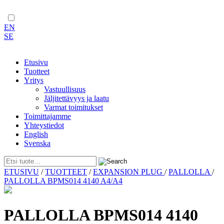
EN
SE
Etusivu
Tuotteet
Yritys
Vastuullisuus
Jäljitettävyys ja laatu
Varmat toimitukset
Toimittajamme
Yhteystiedot
English
Svenska
Skip
ETUSIVU
/
TUOTTEET
/
EXPANSION PLUG
/
PALLOLLA
/
to
PALLOLLA BPMS014 4140 A4/A4
content
PALLOLLA BPMS014 4140