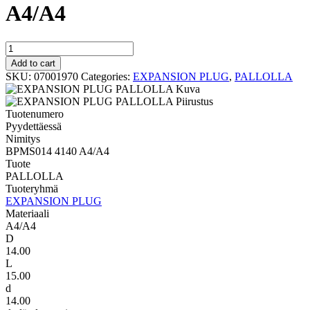
A4/A4
PALLOLLA
BPMS014
Add to cart
4140
SKU:
07001970
Categories:
EXPANSION PLUG
,
PALLOLLA
A4/A4
quantity
Tuotenumero
Pyydettäessä
Nimitys
BPMS014 4140 A4/A4
Tuote
PALLOLLA
Tuoteryhmä
EXPANSION PLUG
Materiaali
A4/A4
D
14.00
L
15.00
d
14.00