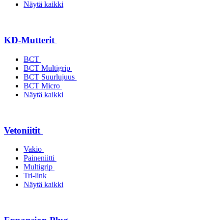
Näytä kaikki
KD-Mutterit
BCT
BCT Multigrip
BCT Suurlujuus
BCT Micro
Näytä kaikki
Vetoniitit
Vakio
Paineniitti
Multigrip
Tri-link
Näytä kaikki