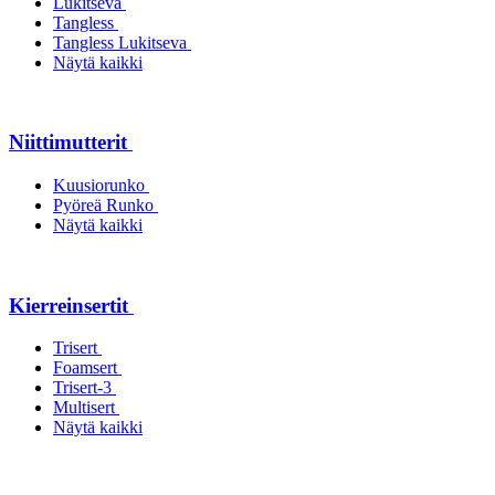
Lukitseva
Tangless
Tangless Lukitseva
Näytä kaikki
Niittimutterit
Kuusiorunko
Pyöreä Runko
Näytä kaikki
Kierreinsertit
Trisert
Foamsert
Trisert-3
Multisert
Näytä kaikki