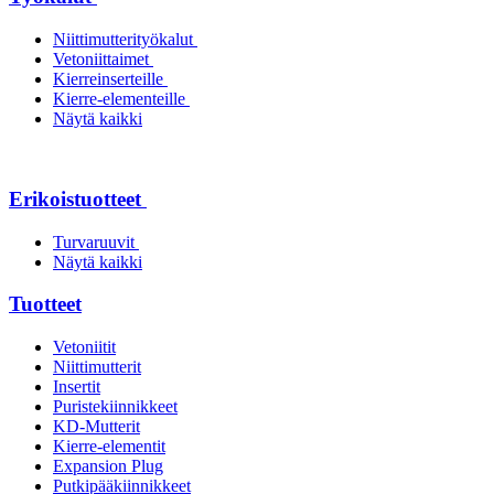
Niittimutterityökalut
Vetoniittaimet
Kierreinserteille
Kierre-elementeille
Näytä kaikki
Erikoistuotteet
Turvaruuvit
Näytä kaikki
Tuotteet
Vetoniitit
Niittimutterit
Insertit
Puristekiinnikkeet
KD-Mutterit
Kierre-elementit
Expansion Plug
Putkipääkiinnikkeet