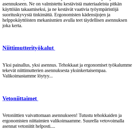
asennukseen. Ne on valmistettu kestävistä materiaaleista pitkän
käyttöiän takaamiseksi, ja ne kestävät vaativia työympäristöjä
suorituskyvystä tinkimättä. Ergonomisten kädensijojen ja
helppokäyttöisten mekanismien avulla teet täydellisen asennuksen
joka kerta.
Niittimutterityökalut
Yksi painallus, yksi asennus. Tehokkaat ja ergonomiset työkalumme
tekevät niittimutterien asennuksesta yksinkertaisempaa.
Valikoimastamme löytyy...
Vetoniittaimet
Vetoniittien vaivattomaan asennukseen! Tutustu tehokkaiden ja
ergonomisten niittaimien valikoimaamme. Suurella vetovoimalla
asennat vetoniitit helposti....