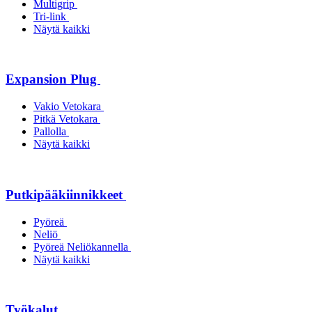
Multigrip
Tri-link
Näytä kaikki
Expansion Plug
Vakio Vetokara
Pitkä Vetokara
Pallolla
Näytä kaikki
Putkipääkiinnikkeet
Pyöreä
Neliö
Pyöreä Neliökannella
Näytä kaikki
Työkalut