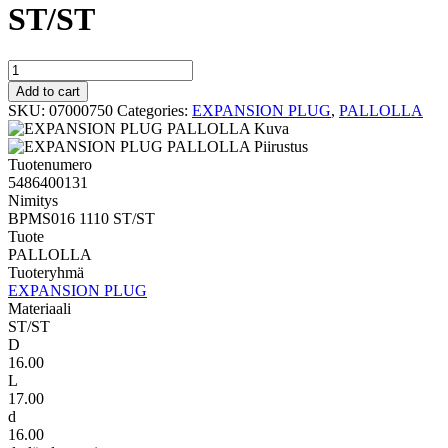
ST/ST
PALLOLLA
BPMS016
Add to cart
1110
SKU:
07000750
Categories:
EXPANSION PLUG
,
PALLOLLA
ST/ST
quantity
Tuotenumero
5486400131
Nimitys
BPMS016 1110 ST/ST
Tuote
PALLOLLA
Tuoteryhmä
EXPANSION PLUG
Materiaali
ST/ST
D
16.00
L
17.00
d
16.00