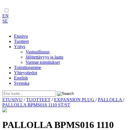
EN
SE
Etusivu
Tuotteet
Yritys
Vastuullisuus
Jäljitettävyys ja laatu
Varmat toimitukset
Toimittajamme
Yhteystiedot
English
Svenska
Skip
ETUSIVU
/
TUOTTEET
/
EXPANSION PLUG
/
PALLOLLA
/
to
PALLOLLA BPMS016 1110 ST/ST
content
PALLOLLA BPMS016 1110