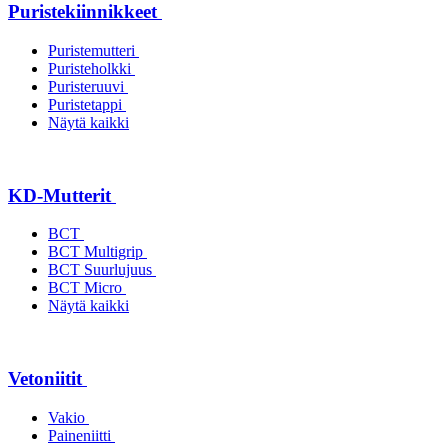
Puristekiinnikkeet
Puristemutteri
Puristeholkki
Puristeruuvi
Puristetappi
Näytä kaikki
KD-Mutterit
BCT
BCT Multigrip
BCT Suurlujuus
BCT Micro
Näytä kaikki
Vetoniitit
Vakio
Paineniitti