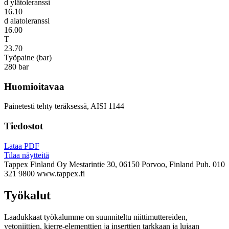
d ylätoleranssi
16.10
d alatoleranssi
16.00
T
23.70
Työpaine (bar)
280 bar
Huomioitavaa
Painetesti tehty teräksessä, AISI 1144
Tiedostot
Lataa PDF
Tilaa näytteitä
Tappex Finland Oy
Mestarintie 30, 06150 Porvoo, Finland
Puh. 010
321 9800
www.tappex.fi
Työkalut
Laadukkaat työkalumme on suunniteltu niittimuttereiden,
vetoniittien, kierre-elementtien ja inserttien tarkkaan ja lujaan