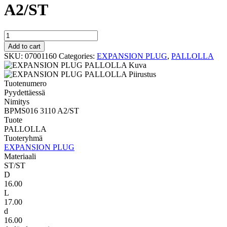
A2/ST
PALLOLLA
BPMS016
Add to cart
3110
SKU:
07001160
Categories:
EXPANSION PLUG
,
PALLOLLA
A2/ST
quantity
Tuotenumero
Pyydettäessä
Nimitys
BPMS016 3110 A2/ST
Tuote
PALLOLLA
Tuoteryhmä
EXPANSION PLUG
Materiaali
ST/ST
D
16.00
L
17.00
d
16.00