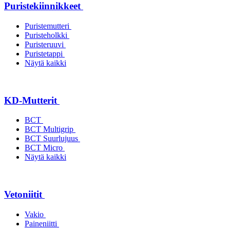
Puristekiinnikkeet
Puristemutteri
Puristeholkki
Puristeruuvi
Puristetappi
Näytä kaikki
KD-Mutterit
BCT
BCT Multigrip
BCT Suurlujuus
BCT Micro
Näytä kaikki
Vetoniitit
Vakio
Paineniitti