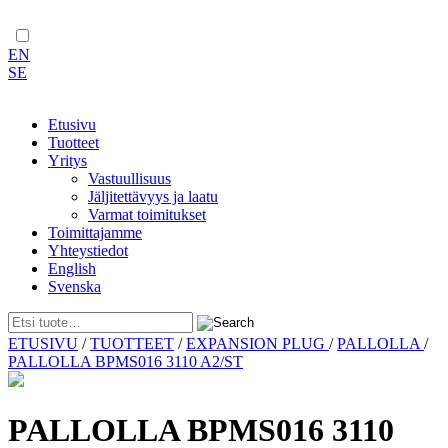
EN
SE
Etusivu
Tuotteet
Yritys
Vastuullisuus
Jäljitettävyys ja laatu
Varmat toimitukset
Toimittajamme
Yhteystiedot
English
Svenska
Skip
ETUSIVU
/
TUOTTEET
/
EXPANSION PLUG
/
PALLOLLA
/
to
PALLOLLA BPMS016 3110 A2/ST
content
PALLOLLA BPMS016 3110