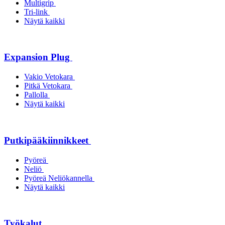
Multigrip
Tri-link
Näytä kaikki
Expansion Plug
Vakio Vetokara
Pitkä Vetokara
Pallolla
Näytä kaikki
Putkipääkiinnikkeet
Pyöreä
Neliö
Pyöreä Neliökannella
Näytä kaikki
Työkalut