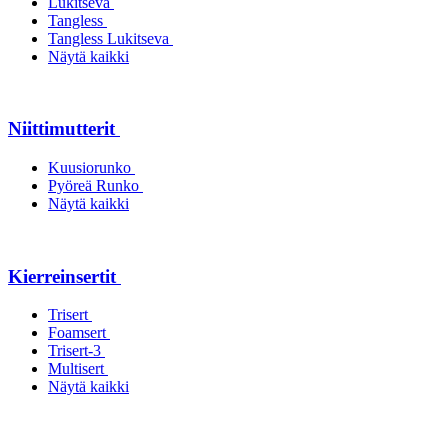
Lukitseva
Tangless
Tangless Lukitseva
Näytä kaikki
Niittimutterit
Kuusiorunko
Pyöreä Runko
Näytä kaikki
Kierreinsertit
Trisert
Foamsert
Trisert-3
Multisert
Näytä kaikki