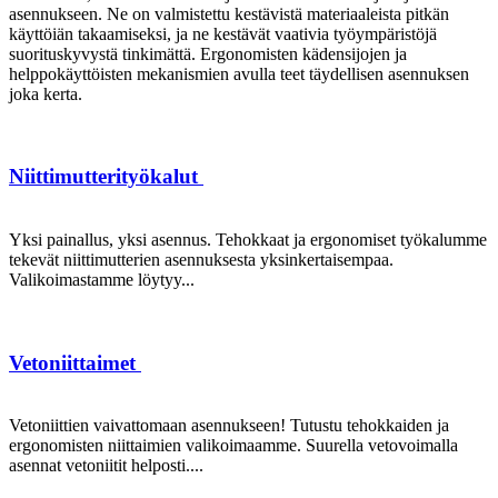
asennukseen. Ne on valmistettu kestävistä materiaaleista pitkän
käyttöiän takaamiseksi, ja ne kestävät vaativia työympäristöjä
suorituskyvystä tinkimättä. Ergonomisten kädensijojen ja
helppokäyttöisten mekanismien avulla teet täydellisen asennuksen
joka kerta.
Niittimutterityökalut
Yksi painallus, yksi asennus. Tehokkaat ja ergonomiset työkalumme
tekevät niittimutterien asennuksesta yksinkertaisempaa.
Valikoimastamme löytyy...
Vetoniittaimet
Vetoniittien vaivattomaan asennukseen! Tutustu tehokkaiden ja
ergonomisten niittaimien valikoimaamme. Suurella vetovoimalla
asennat vetoniitit helposti....