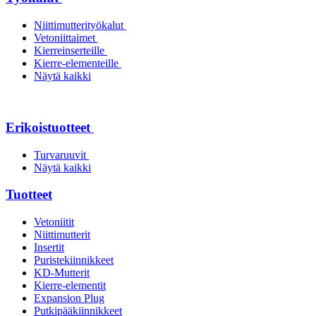
Niittimutterityökalut
Vetoniittaimet
Kierreinserteille
Kierre-elementeille
Näytä kaikki
Erikoistuotteet
Turvaruuvit
Näytä kaikki
Tuotteet
Vetoniitit
Niittimutterit
Insertit
Puristekiinnikkeet
KD-Mutterit
Kierre-elementit
Expansion Plug
Putkipääkiinnikkeet