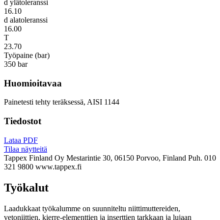
d ylätoleranssi
16.10
d alatoleranssi
16.00
T
23.70
Työpaine (bar)
350 bar
Huomioitavaa
Painetesti tehty teräksessä, AISI 1144
Tiedostot
Lataa PDF
Tilaa näytteitä
Tappex Finland Oy
Mestarintie 30, 06150 Porvoo, Finland
Puh. 010
321 9800
www.tappex.fi
Työkalut
Laadukkaat työkalumme on suunniteltu niittimuttereiden,
vetoniittien, kierre-elementtien ja inserttien tarkkaan ja lujaan