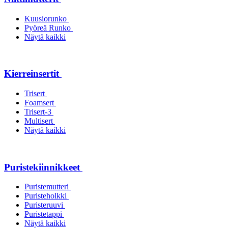
Kuusiorunko
Pyöreä Runko
Näytä kaikki
Kierreinsertit
Trisert
Foamsert
Trisert-3
Multisert
Näytä kaikki
Puristekiinnikkeet
Puristemutteri
Puristeholkki
Puristeruuvi
Puristetappi
Näytä kaikki