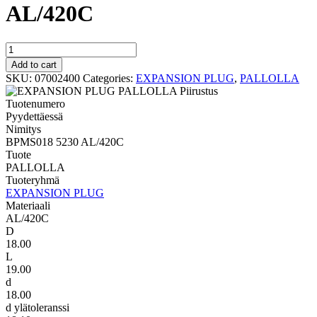
AL/420C
PALLOLLA
BPMS018
Add to cart
5230
SKU:
07002400
Categories:
EXPANSION PLUG
,
PALLOLLA
AL/420C
quantity
Tuotenumero
Pyydettäessä
Nimitys
BPMS018 5230 AL/420C
Tuote
PALLOLLA
Tuoteryhmä
EXPANSION PLUG
Materiaali
AL/420C
D
18.00
L
19.00
d
18.00
d ylätoleranssi