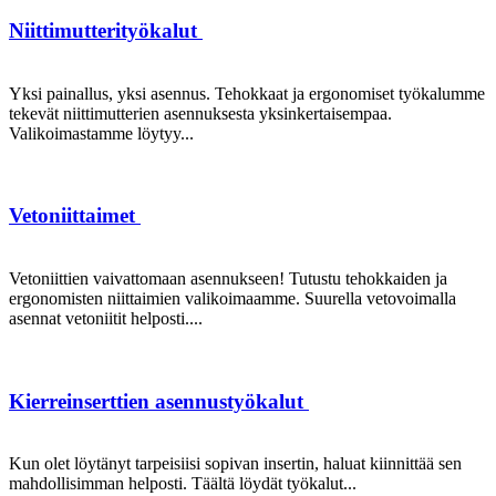
Niittimutterityökalut
Yksi painallus, yksi asennus. Tehokkaat ja ergonomiset työkalumme
tekevät niittimutterien asennuksesta yksinkertaisempaa.
Valikoimastamme löytyy...
Vetoniittaimet
Vetoniittien vaivattomaan asennukseen! Tutustu tehokkaiden ja
ergonomisten niittaimien valikoimaamme. Suurella vetovoimalla
asennat vetoniitit helposti....
Kierreinserttien asennustyökalut
Kun olet löytänyt tarpeisiisi sopivan insertin, haluat kiinnittää sen
mahdollisimman helposti. Täältä löydät työkalut...