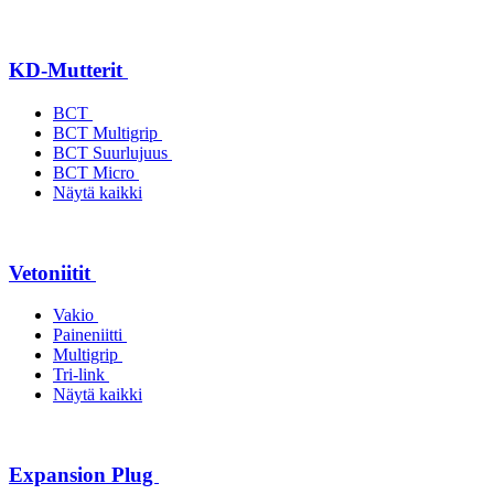
KD-Mutterit
BCT
BCT Multigrip
BCT Suurlujuus
BCT Micro
Näytä kaikki
Vetoniitit
Vakio
Paineniitti
Multigrip
Tri-link
Näytä kaikki
Expansion Plug