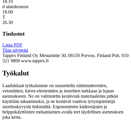
18.10
d alatoleranssi
18.00
T
26.30
Tiedostot
Lataa PDF
Tilaa näytteitä
Tappex Finland Oy
Mestarintie 30, 06150 Porvoo, Finland
Puh. 010
321 9800
www.tappex.fi
Työkalut
Laadukkaat työkalumme on suunniteltu niittimuttereiden,
vetoniittien, kierre-elementtien ja inserttien tarkkaan ja lujaan
asennukseen. Ne on valmistettu kestävistä materiaaleista pitkän
käyttöiän takaamiseksi, ja ne kestävät vaativia työympäristöjä
suorituskyvystä tinkimättä. Ergonomisten kädensijojen ja
helppokäyttöisten mekanismien avulla teet täydellisen asennuksen
joka kerta.