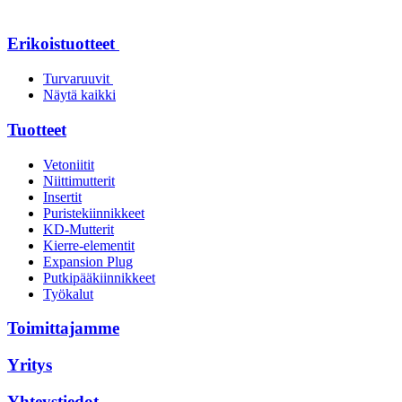
Erikoistuotteet
Turvaruuvit
Näytä kaikki
Tuotteet
Vetoniitit
Niittimutterit
Insertit
Puristekiinnikkeet
KD-Mutterit
Kierre-elementit
Expansion Plug
Putkipääkiinnikkeet
Työkalut
Toimittajamme
Yritys
Yhteystiedot