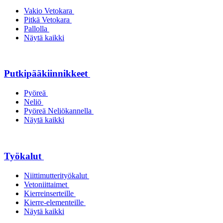
Vakio Vetokara
Pitkä Vetokara
Pallolla
Näytä kaikki
Putkipääkiinnikkeet
Pyöreä
Neliö
Pyöreä Neliökannella
Näytä kaikki
Työkalut
Niittimutterityökalut
Vetoniittaimet
Kierreinserteille
Kierre-elementeille
Näytä kaikki