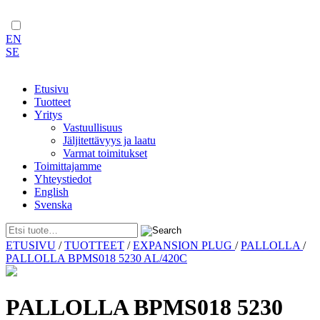
EN
SE
Etusivu
Tuotteet
Yritys
Vastuullisuus
Jäljitettävyys ja laatu
Varmat toimitukset
Toimittajamme
Yhteystiedot
English
Svenska
Skip
ETUSIVU
/
TUOTTEET
/
EXPANSION PLUG
/
PALLOLLA
/
to
PALLOLLA BPMS018 5230 AL/420C
content
PALLOLLA BPMS018 5230