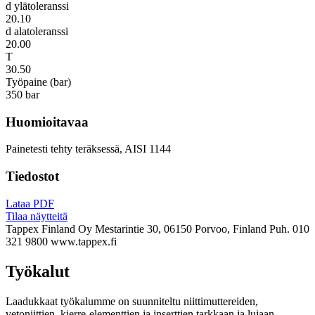
d ylätoleranssi
20.10
d alatoleranssi
20.00
T
30.50
Työpaine (bar)
350 bar
Huomioitavaa
Painetesti tehty teräksessä, AISI 1144
Tiedostot
Lataa PDF
Tilaa näytteitä
Tappex Finland Oy
Mestarintie 30, 06150 Porvoo, Finland
Puh. 010
321 9800
www.tappex.fi
Työkalut
Laadukkaat työkalumme on suunniteltu niittimuttereiden,
vetoniittien, kierre-elementtien ja inserttien tarkkaan ja lujaan