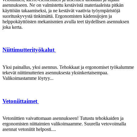
asennukseen. Ne on valmistettu kestävistä materiaaleista pitkän
käyttöiän takaamiseksi, ja ne kestävät vaativia työympäristöjä
suorituskyvystä tinkimättä. Ergonomisten kädensijojen ja
helppokäyttöisten mekanismien avulla teet täydellisen asennuksen
joka kerta.
Niittimutterityökalut
Yksi painallus, yksi asennus. Tehokkaat ja ergonomiset työkalumme
tekevät niittimutterien asennuksesta yksinkertaisempaa.
Valikoimastamme löytyy...
Vetoniittaimet
Vetoniittien vaivattomaan asennukseen! Tutustu tehokkaiden ja
ergonomisten niittaimien valikoimaamme. Suurella vetovoimalla
asennat vetoniitit helposti....