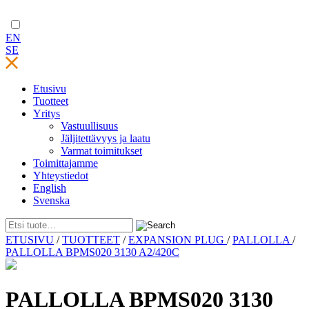
EN
SE
Etusivu
Tuotteet
Yritys
Vastuullisuus
Jäljitettävyys ja laatu
Varmat toimitukset
Toimittajamme
Yhteystiedot
English
Svenska
Skip
ETUSIVU
/
TUOTTEET
/
EXPANSION PLUG
/
PALLOLLA
/
to
PALLOLLA BPMS020 3130 A2/420C
content
PALLOLLA BPMS020 3130