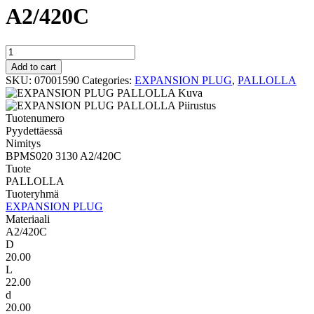
A2/420C
PALLOLLA
BPMS020
Add to cart
3130
SKU:
07001590
Categories:
EXPANSION PLUG
,
PALLOLLA
A2/420C
quantity
Tuotenumero
Pyydettäessä
Nimitys
BPMS020 3130 A2/420C
Tuote
PALLOLLA
Tuoteryhmä
EXPANSION PLUG
Materiaali
A2/420C
D
20.00
L
22.00
d
20.00