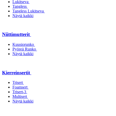
Lukitseva
Tangless
Tangless Lukitseva
Näytä kaikki
Niittimutterit
Kuusiorunko
Pyöreä Runko
Näytä kaikki
Kierreinsertit
Trisert
Foamsert
Trisert-3
Multisert
Näytä kaikki