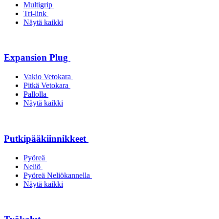
Multigrip
Tri-link
Näytä kaikki
Expansion Plug
Vakio Vetokara
Pitkä Vetokara
Pallolla
Näytä kaikki
Putkipääkiinnikkeet
Pyöreä
Neliö
Pyöreä Neliökannella
Näytä kaikki