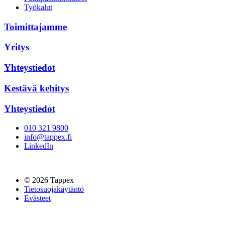
Työkalut
Toimittajamme
Yritys
Yhteystiedot
Kestävä kehitys
Yhteystiedot
010 321 9800
info@tappex.fi
LinkedIn
© 2026 Tappex
Tietosuojakäytäntö
Evästeet