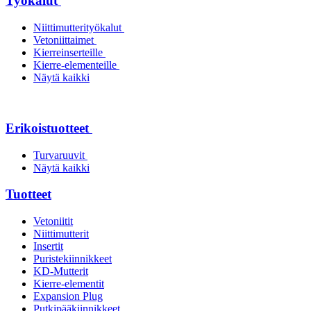
Työkalut
Niittimutterityökalut
Vetoniittaimet
Kierreinserteille
Kierre-elementeille
Näytä kaikki
Erikoistuotteet
Turvaruuvit
Näytä kaikki
Tuotteet
Vetoniitit
Niittimutterit
Insertit
Puristekiinnikkeet
KD-Mutterit
Kierre-elementit
Expansion Plug
Putkipääkiinnikkeet