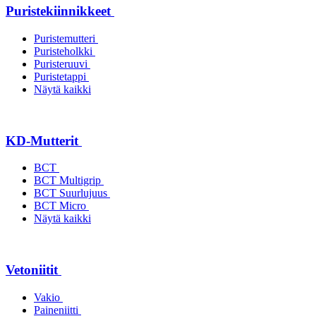
Puristekiinnikkeet
Puristemutteri
Puristeholkki
Puristeruuvi
Puristetappi
Näytä kaikki
KD-Mutterit
BCT
BCT Multigrip
BCT Suurlujuus
BCT Micro
Näytä kaikki
Vetoniitit
Vakio
Paineniitti