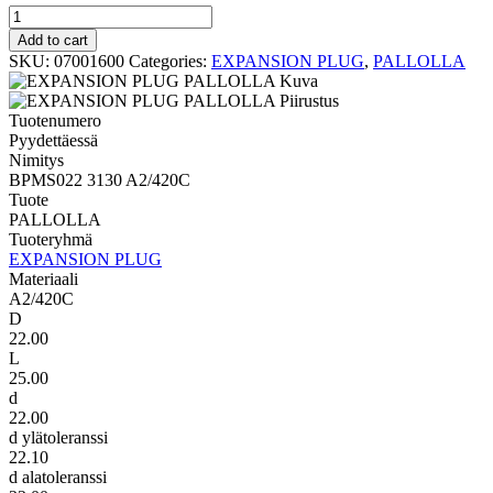
PALLOLLA
BPMS022
Add to cart
3130
SKU:
07001600
Categories:
EXPANSION PLUG
,
PALLOLLA
A2/420C
quantity
Tuotenumero
Pyydettäessä
Nimitys
BPMS022 3130 A2/420C
Tuote
PALLOLLA
Tuoteryhmä
EXPANSION PLUG
Materiaali
A2/420C
D
22.00
L
25.00
d
22.00
d ylätoleranssi
22.10
d alatoleranssi