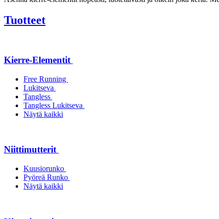
Tuotteet
Kierre-Elementit
Free Running
Lukitseva
Tangless
Tangless Lukitseva
Näytä kaikki
Niittimutterit
Kuusiorunko
Pyöreä Runko
Näytä kaikki