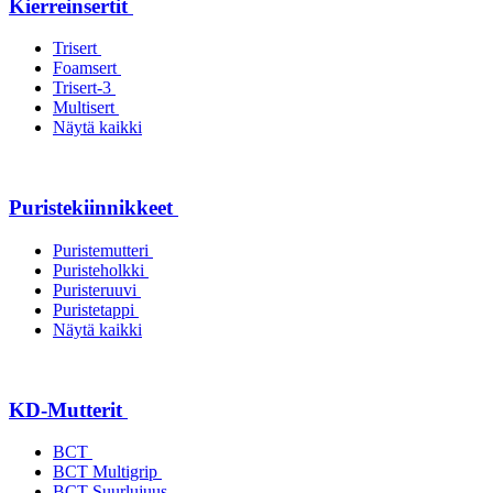
Kierreinsertit
Trisert
Foamsert
Trisert-3
Multisert
Näytä kaikki
Puristekiinnikkeet
Puristemutteri
Puristeholkki
Puristeruuvi
Puristetappi
Näytä kaikki
KD-Mutterit
BCT
BCT Multigrip
BCT Suurlujuus