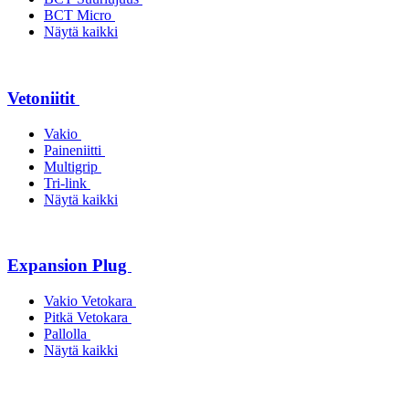
BCT Micro
Näytä kaikki
Vetoniitit
Vakio
Paineniitti
Multigrip
Tri-link
Näytä kaikki
Expansion Plug
Vakio Vetokara
Pitkä Vetokara
Pallolla
Näytä kaikki