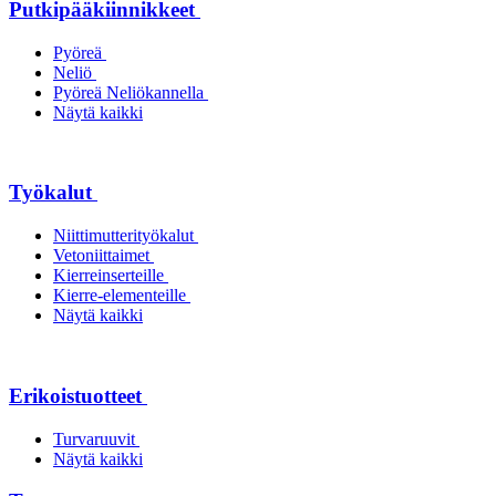
Putkipääkiinnikkeet
Pyöreä
Neliö
Pyöreä Neliökannella
Näytä kaikki
Työkalut
Niittimutterityökalut
Vetoniittaimet
Kierreinserteille
Kierre-elementeille
Näytä kaikki
Erikoistuotteet
Turvaruuvit
Näytä kaikki