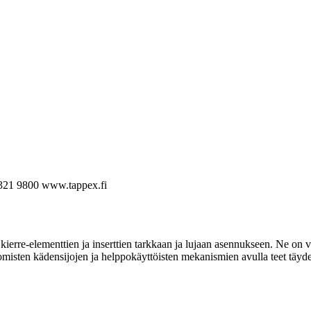
321 9800
www.tappex.fi
ierre-elementtien ja inserttien tarkkaan ja lujaan asennukseen. Ne on va
omisten kädensijojen ja helppokäyttöisten mekanismien avulla teet täyde