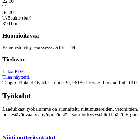
22.00
T
34.20
Työpaine (bar)
350 bar
Huomioitavaa
Painetesti tehty teräksessä, AISI 1144
Tiedostot
Lataa PDF
Tilaa näytteitä
Tappex Finland Oy
Mestarintie 30, 06150 Porvoo, Finland
Puh. 010 
Työkalut
Laadukkaat työkalumme on suunniteltu niittimuttereiden, vetoniittien, k
ne kestävät vaativia työympäristöjä suorituskyvystä tinkimättä. Ergon
Niittimutterityökalut