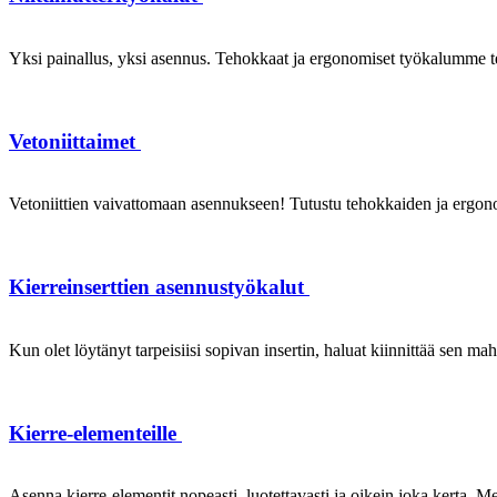
Yksi painallus, yksi asennus. Tehokkaat ja ergonomiset työkalumme te
Vetoniittaimet
Vetoniittien vaivattomaan asennukseen! Tutustu tehokkaiden ja ergonom
Kierreinserttien asennustyökalut
Kun olet löytänyt tarpeisiisi sopivan insertin, haluat kiinnittää sen ma
Kierre-elementeille
Asenna kierre-elementit nopeasti, luotettavasti ja oikein joka kerta. Mei