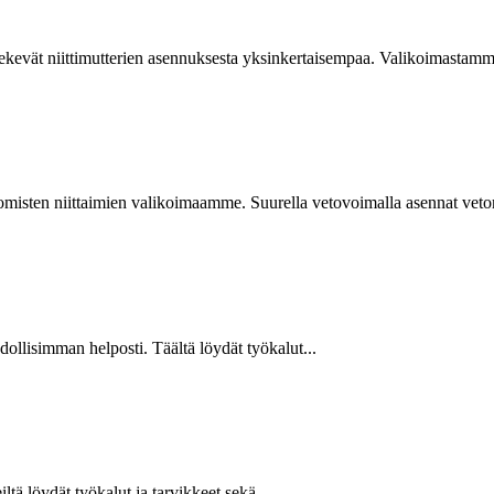
kevät niittimutterien asennuksesta yksinkertaisempaa. Valikoimastamme
isten niittaimien valikoimaamme. Suurella vetovoimalla asennat vetoniit
hdollisimman helposti. Täältä löydät työkalut...
ltä löydät työkalut ja tarvikkeet sekä...