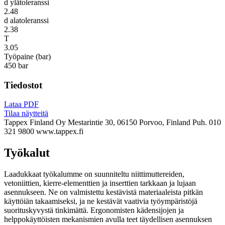
d ylätoleranssi
2.48
d alatoleranssi
2.38
T
3.05
Työpaine (bar)
450 bar
Tiedostot
Lataa PDF
Tilaa näytteitä
Tappex Finland Oy
Mestarintie 30, 06150 Porvoo, Finland
Puh. 010
321 9800
www.tappex.fi
Työkalut
Laadukkaat työkalumme on suunniteltu niittimuttereiden,
vetoniittien, kierre-elementtien ja inserttien tarkkaan ja lujaan
asennukseen. Ne on valmistettu kestävistä materiaaleista pitkän
käyttöiän takaamiseksi, ja ne kestävät vaativia työympäristöjä
suorituskyvystä tinkimättä. Ergonomisten kädensijojen ja
helppokäyttöisten mekanismien avulla teet täydellisen asennuksen