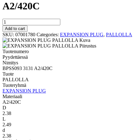
A2/420C
PALLOLLA
BPSS093
Add to cart
3131
SKU:
07001780
Categories:
EXPANSION PLUG
,
PALLOLLA
A2/420C
quantity
Tuotenumero
Pyydettäessä
Nimitys
BPSS093 3131 A2/420C
Tuote
PALLOLLA
Tuoteryhmä
EXPANSION PLUG
Materiaali
A2/420C
D
2.38
L
2.49
d
2.38