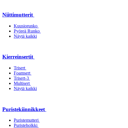
Niittimutterit
Kuusiorunko
Pyöreä Runko
Näytä kaikki
Kierreinsertit
Trisert
Foamsert
Trisert-3
Multisert
Näytä kaikki
Puristekiinnikkeet
Puristemutteri
Puristeholkki