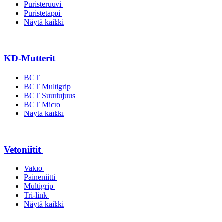
Puristeruuvi
Puristetappi
Näytä kaikki
KD-Mutterit
BCT
BCT Multigrip
BCT Suurlujuus
BCT Micro
Näytä kaikki
Vetoniitit
Vakio
Paineniitti
Multigrip
Tri-link
Näytä kaikki