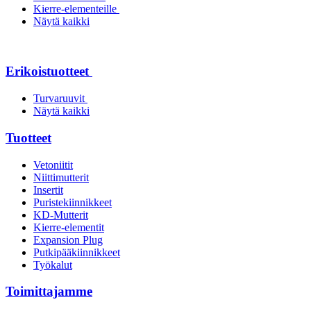
Kierre-elementeille
Näytä kaikki
Erikoistuotteet
Turvaruuvit
Näytä kaikki
Tuotteet
Vetoniitit
Niittimutterit
Insertit
Puristekiinnikkeet
KD-Mutterit
Kierre-elementit
Expansion Plug
Putkipääkiinnikkeet
Työkalut
Toimittajamme