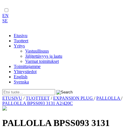
EN
SE
Etusivu
Tuotteet
Yritys
Vastuullisuus
Jäljitettävyys ja laatu
Varmat toimitukset
Toimittajamme
Yhteystiedot
English
Svenska
Skip
ETUSIVU
/
TUOTTEET
/
EXPANSION PLUG
/
PALLOLLA
/
to
PALLOLLA BPSS093 3131 A2/420C
content
PALLOLLA BPSS093 3131