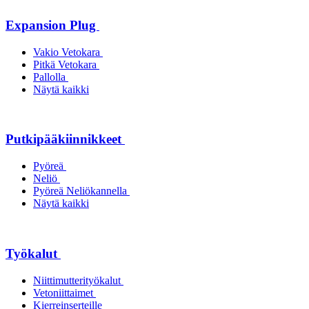
Expansion Plug
Vakio Vetokara
Pitkä Vetokara
Pallolla
Näytä kaikki
Putkipääkiinnikkeet
Pyöreä
Neliö
Pyöreä Neliökannella
Näytä kaikki
Työkalut
Niittimutterityökalut
Vetoniittaimet
Kierreinserteille