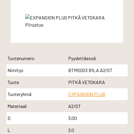
Tuotenumero
Pyydettäessä
Nimitys
BTMS003 B1LA A2/ST
Tuote
PITKÄ VETOKARA
Tuoteryhmä
EXPANSION PLUG
Materiaali
A2/ST
D
3.00
L
2.0