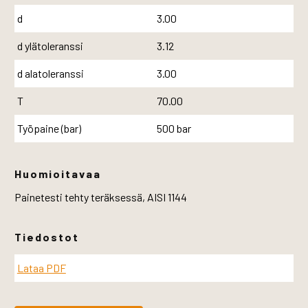
d
3.00
d ylätoleranssi
3.12
d alatoleranssi
3.00
T
70.00
Työpaine (bar)
500 bar
Huomioitavaa
Painetesti tehty teräksessä, AISI 1144
Tiedostot
Lataa PDF