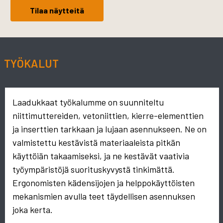
Tilaa näytteitä
TYÖKALUT
Laadukkaat työkalumme on suunniteltu
niittimuttereiden, vetoniittien, kierre-elementtien
ja inserttien tarkkaan ja lujaan asennukseen. Ne on
valmistettu kestävistä materiaaleista pitkän
käyttöiän takaamiseksi, ja ne kestävät vaativia
työympäristöjä suorituskyvystä tinkimättä.
Ergonomisten kädensijojen ja helppokäyttöisten
mekanismien avulla teet täydellisen asennuksen
joka kerta.