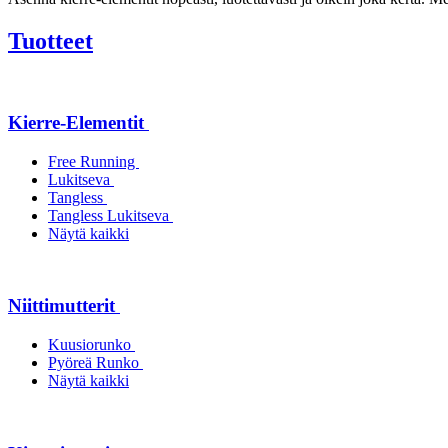
Tuotteet
Kierre-Elementit
Free Running
Lukitseva
Tangless
Tangless Lukitseva
Näytä kaikki
Niittimutterit
Kuusiorunko
Pyöreä Runko
Näytä kaikki