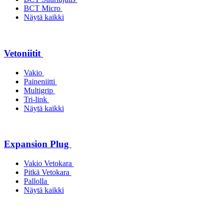
BCT Micro
Näytä kaikki
Vetoniitit
Vakio
Paineniitti
Multigrip
Tri-link
Näytä kaikki
Expansion Plug
Vakio Vetokara
Pitkä Vetokara
Pallolla
Näytä kaikki