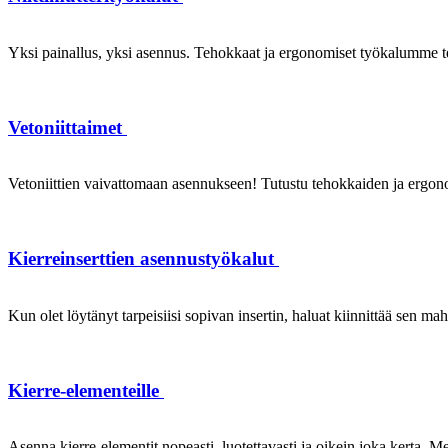
Yksi painallus, yksi asennus. Tehokkaat ja ergonomiset työkalumme te
Vetoniittaimet
Vetoniittien vaivattomaan asennukseen! Tutustu tehokkaiden ja ergonom
Kierreinserttien asennustyökalut
Kun olet löytänyt tarpeisiisi sopivan insertin, haluat kiinnittää sen ma
Kierre-elementeille
Asenna kierre-elementit nopeasti, luotettavasti ja oikein joka kerta. Mei