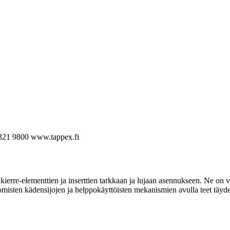
321 9800
www.tappex.fi
ierre-elementtien ja inserttien tarkkaan ja lujaan asennukseen. Ne on va
omisten kädensijojen ja helppokäyttöisten mekanismien avulla teet täyde