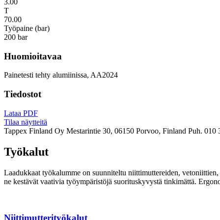
3.00
T
70.00
Työpaine (bar)
200 bar
Huomioitavaa
Painetesti tehty alumiinissa, AA2024
Tiedostot
Lataa PDF
Tilaa näytteitä
Tappex Finland Oy
Mestarintie 30, 06150 Porvoo, Finland
Puh. 010 
Työkalut
Laadukkaat työkalumme on suunniteltu niittimuttereiden, vetoniittien, k
ne kestävät vaativia työympäristöjä suorituskyvystä tinkimättä. Ergon
Niittimutterityökalut