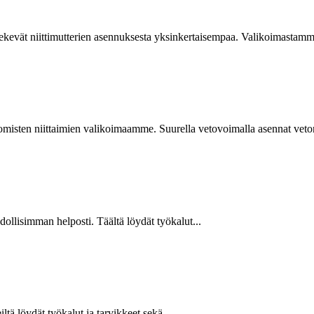
kevät niittimutterien asennuksesta yksinkertaisempaa. Valikoimastamme
isten niittaimien valikoimaamme. Suurella vetovoimalla asennat vetoniit
hdollisimman helposti. Täältä löydät työkalut...
ltä löydät työkalut ja tarvikkeet sekä...