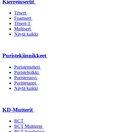
Kierreinsertit
Trisert
Foamsert
Trisert-3
Multisert
Näytä kaikki
Puristekiinnikkeet
Puristemutteri
Puristeholkki
Puristeruuvi
Puristetappi
Näytä kaikki
KD-Mutterit
BCT
BCT Multigrip
BCT Suurlujuus