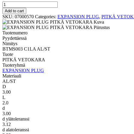
PITKÄ
VETOKARA
Add to cart
BTMS003
SKU:
07000570
Categories:
EXPANSION PLUG
,
PITKÄ VETO
C1LA
AL/ST
quantity
Tuotenumero
Pyydettäessä
Nimitys
BTMS003 C1LA AL/ST
Tuote
PITKÄ VETOKARA
Tuoteryhmä
EXPANSION PLUG
Materiaali
AL/ST
D
3.00
L
2.0
d
3.00
d ylätoleranssi
3.12
d alatoleranssi