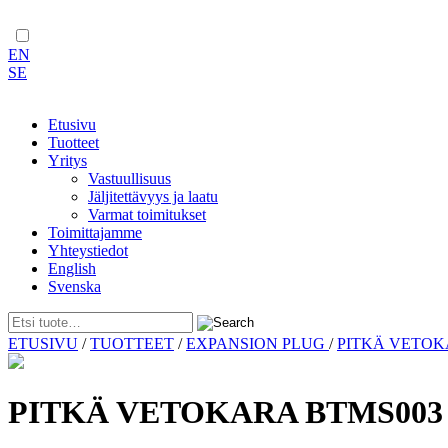
EN
SE
Etusivu
Tuotteet
Yritys
Vastuullisuus
Jäljitettävyys ja laatu
Varmat toimitukset
Toimittajamme
Yhteystiedot
English
Svenska
Skip
ETUSIVU
/
TUOTTEET
/
EXPANSION PLUG
/
PITKÄ VETO
to
content
PITKÄ VETOKARA BTMS003 