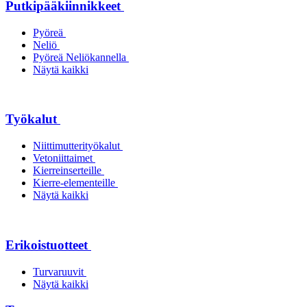
Putkipääkiinnikkeet
Pyöreä
Neliö
Pyöreä Neliökannella
Näytä kaikki
Työkalut
Niittimutterityökalut
Vetoniittaimet
Kierreinserteille
Kierre-elementeille
Näytä kaikki
Erikoistuotteet
Turvaruuvit
Näytä kaikki