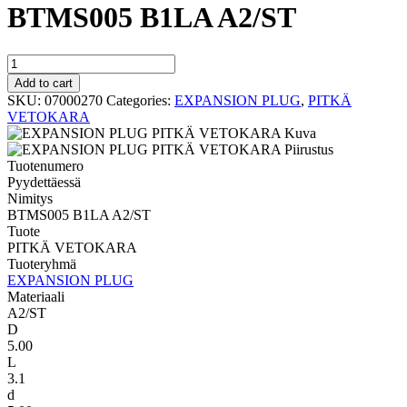
BTMS005 B1LA A2/ST
PITKÄ
VETOKARA
Add to cart
BTMS005
SKU:
07000270
Categories:
EXPANSION PLUG
,
PITKÄ
B1LA
VETOKARA
A2/ST
quantity
Tuotenumero
Pyydettäessä
Nimitys
BTMS005 B1LA A2/ST
Tuote
PITKÄ VETOKARA
Tuoteryhmä
EXPANSION PLUG
Materiaali
A2/ST
D
5.00
L
3.1
d