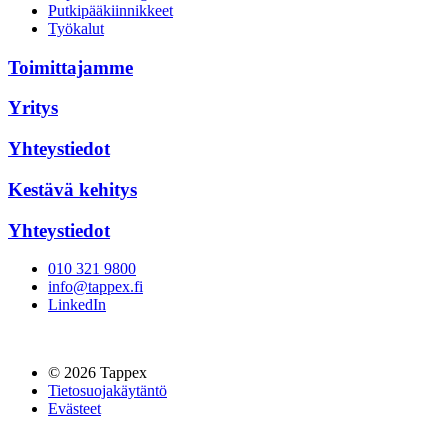
Putkipääkiinnikkeet
Työkalut
Toimittajamme
Yritys
Yhteystiedot
Kestävä kehitys
Yhteystiedot
010 321 9800
info@tappex.fi
LinkedIn
© 2026 Tappex
Tietosuojakäytäntö
Evästeet