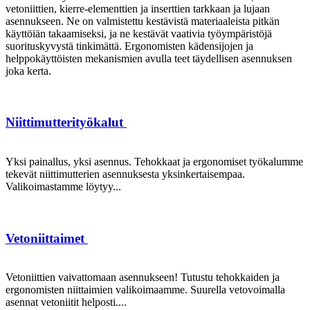
vetoniittien, kierre-elementtien ja inserttien tarkkaan ja lujaan
asennukseen. Ne on valmistettu kestävistä materiaaleista pitkän
käyttöiän takaamiseksi, ja ne kestävät vaativia työympäristöjä
suorituskyvystä tinkimättä. Ergonomisten kädensijojen ja
helppokäyttöisten mekanismien avulla teet täydellisen asennuksen
joka kerta.
Niittimutterityökalut
Yksi painallus, yksi asennus. Tehokkaat ja ergonomiset työkalumme
tekevät niittimutterien asennuksesta yksinkertaisempaa.
Valikoimastamme löytyy...
Vetoniittaimet
Vetoniittien vaivattomaan asennukseen! Tutustu tehokkaiden ja
ergonomisten niittaimien valikoimaamme. Suurella vetovoimalla
asennat vetoniitit helposti....