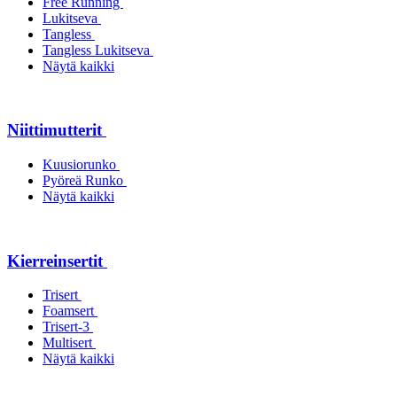
Free Running
Lukitseva
Tangless
Tangless Lukitseva
Näytä kaikki
Niittimutterit
Kuusiorunko
Pyöreä Runko
Näytä kaikki
Kierreinsertit
Trisert
Foamsert
Trisert-3
Multisert
Näytä kaikki