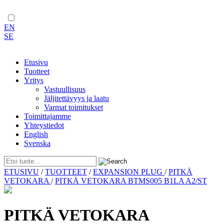
EN
SE
Etusivu
Tuotteet
Yritys
Vastuullisuus
Jäljitettävyys ja laatu
Varmat toimitukset
Toimittajamme
Yhteystiedot
English
Svenska
Skip
ETUSIVU
/
TUOTTEET
/
EXPANSION PLUG
/
PITKÄ
to
VETOKARA
/
PITKÄ VETOKARA BTMS005 B1LA A2/ST
content
PITKÄ VETOKARA