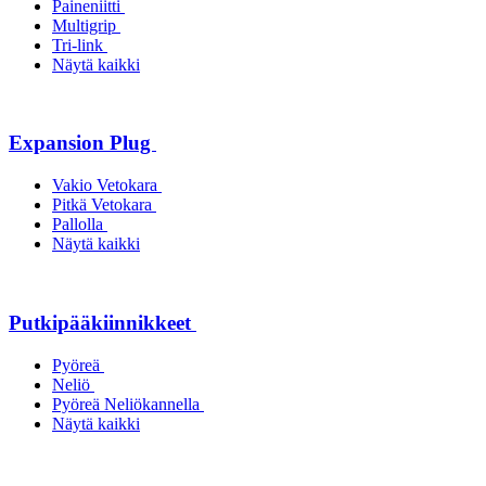
Paineniitti
Multigrip
Tri-link
Näytä kaikki
Expansion Plug
Vakio Vetokara
Pitkä Vetokara
Pallolla
Näytä kaikki
Putkipääkiinnikkeet
Pyöreä
Neliö
Pyöreä Neliökannella
Näytä kaikki