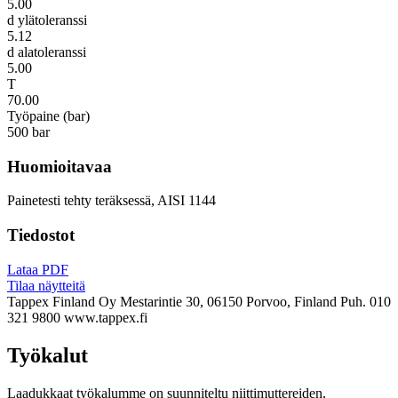
5.00
d ylätoleranssi
5.12
d alatoleranssi
5.00
T
70.00
Työpaine (bar)
500 bar
Huomioitavaa
Painetesti tehty teräksessä, AISI 1144
Tiedostot
Lataa PDF
Tilaa näytteitä
Tappex Finland Oy
Mestarintie 30, 06150 Porvoo, Finland
Puh. 010
321 9800
www.tappex.fi
Työkalut
Laadukkaat työkalumme on suunniteltu niittimuttereiden,