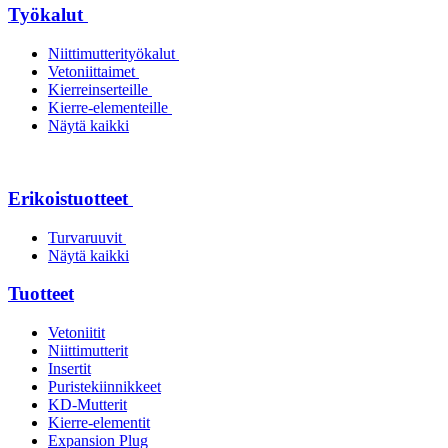
Työkalut
Niittimutterityökalut
Vetoniittaimet
Kierreinserteille
Kierre-elementeille
Näytä kaikki
Erikoistuotteet
Turvaruuvit
Näytä kaikki
Tuotteet
Vetoniitit
Niittimutterit
Insertit
Puristekiinnikkeet
KD-Mutterit
Kierre-elementit
Expansion Plug