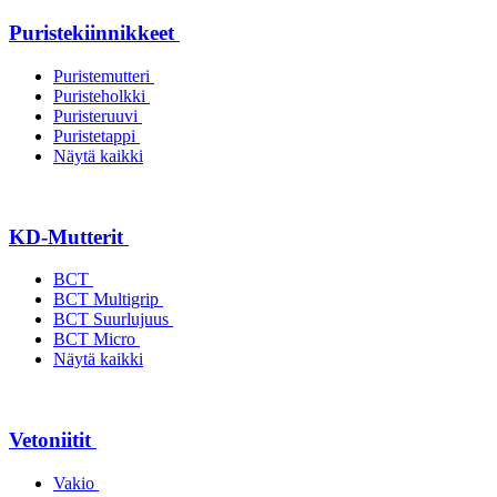
Puristekiinnikkeet
Puristemutteri
Puristeholkki
Puristeruuvi
Puristetappi
Näytä kaikki
KD-Mutterit
BCT
BCT Multigrip
BCT Suurlujuus
BCT Micro
Näytä kaikki
Vetoniitit
Vakio