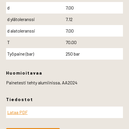
d
7.00
d ylätoleranssi
7.12
d alatoleranssi
7.00
T
70.00
Työpaine (bar)
250 bar
Huomioitavaa
Painetesti tehty alumiinissa, AA2024
Tiedostot
Lataa PDF