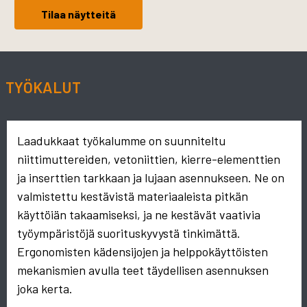
Tilaa näytteitä
TYÖKALUT
Laadukkaat työkalumme on suunniteltu
niittimuttereiden, vetoniittien, kierre-elementtien
ja inserttien tarkkaan ja lujaan asennukseen. Ne on
valmistettu kestävistä materiaaleista pitkän
käyttöiän takaamiseksi, ja ne kestävät vaativia
työympäristöjä suorituskyvystä tinkimättä.
Ergonomisten kädensijojen ja helppokäyttöisten
mekanismien avulla teet täydellisen asennuksen
joka kerta.