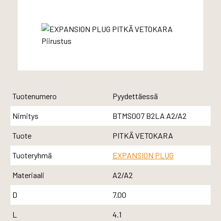
Tuotenumero
Pyydettäessä
Nimitys
BTMS007 B2LA A2/A2
Tuote
PITKÄ VETOKARA
Tuoteryhmä
EXPANSION PLUG
Materiaali
A2/A2
D
7.00
L
4.1