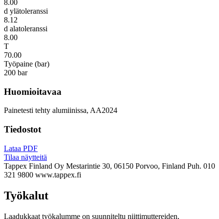
8.00
d ylätoleranssi
8.12
d alatoleranssi
8.00
T
70.00
Työpaine (bar)
200 bar
Huomioitavaa
Painetesti tehty alumiinissa, AA2024
Tiedostot
Lataa PDF
Tilaa näytteitä
Tappex Finland Oy
Mestarintie 30, 06150 Porvoo, Finland
Puh. 010
321 9800
www.tappex.fi
Työkalut
Laadukkaat työkalumme on suunniteltu niittimuttereiden,