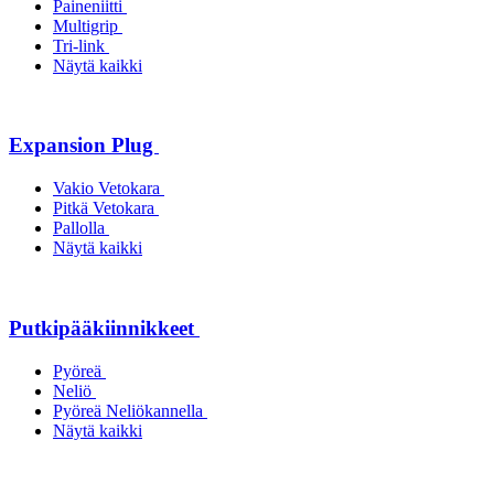
Paineniitti
Multigrip
Tri-link
Näytä kaikki
Expansion Plug
Vakio Vetokara
Pitkä Vetokara
Pallolla
Näytä kaikki
Putkipääkiinnikkeet
Pyöreä
Neliö
Pyöreä Neliökannella
Näytä kaikki