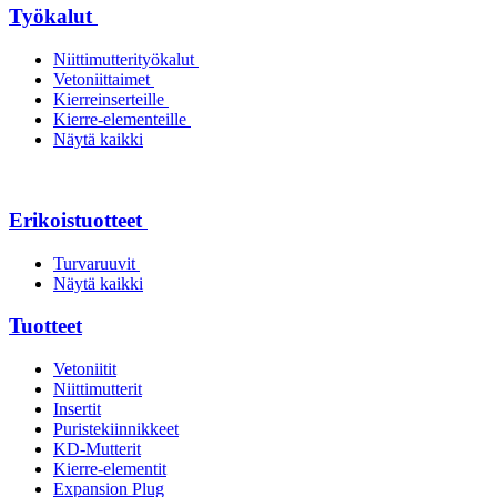
Työkalut
Niittimutterityökalut
Vetoniittaimet
Kierreinserteille
Kierre-elementeille
Näytä kaikki
Erikoistuotteet
Turvaruuvit
Näytä kaikki
Tuotteet
Vetoniitit
Niittimutterit
Insertit
Puristekiinnikkeet
KD-Mutterit
Kierre-elementit
Expansion Plug