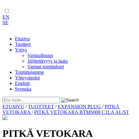
EN
SE
Etusivu
Tuotteet
Yritys
Vastuullisuus
Jäljitettävyys ja laatu
Varmat toimitukset
Toimittajamme
Yhteystiedot
English
Svenska
Skip
ETUSIVU
/
TUOTTEET
/
EXPANSION PLUG
/
PITKÄ
to
VETOKARA
/
PITKÄ VETOKARA BTMS008 C1LA AL/ST
content
PITKÄ VETOKARA