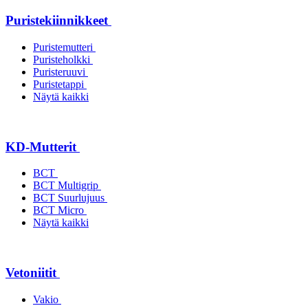
Puristekiinnikkeet
Puristemutteri
Puristeholkki
Puristeruuvi
Puristetappi
Näytä kaikki
KD-Mutterit
BCT
BCT Multigrip
BCT Suurlujuus
BCT Micro
Näytä kaikki
Vetoniitit
Vakio