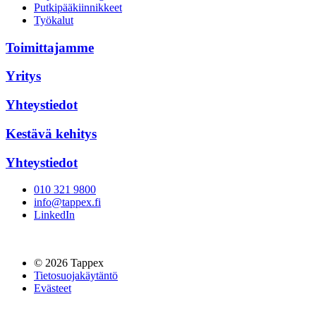
Putkipääkiinnikkeet
Työkalut
Toimittajamme
Yritys
Yhteystiedot
Kestävä kehitys
Yhteystiedot
010 321 9800
info@tappex.fi
LinkedIn
© 2026 Tappex
Tietosuojakäytäntö
Evästeet