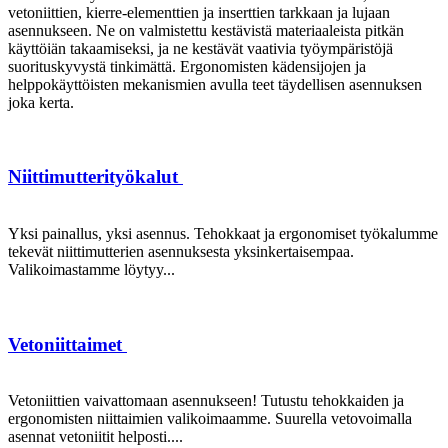
vetoniittien, kierre-elementtien ja inserttien tarkkaan ja lujaan
asennukseen. Ne on valmistettu kestävistä materiaaleista pitkän
käyttöiän takaamiseksi, ja ne kestävät vaativia työympäristöjä
suorituskyvystä tinkimättä. Ergonomisten kädensijojen ja
helppokäyttöisten mekanismien avulla teet täydellisen asennuksen
joka kerta.
Niittimutterityökalut
Yksi painallus, yksi asennus. Tehokkaat ja ergonomiset työkalumme
tekevät niittimutterien asennuksesta yksinkertaisempaa.
Valikoimastamme löytyy...
Vetoniittaimet
Vetoniittien vaivattomaan asennukseen! Tutustu tehokkaiden ja
ergonomisten niittaimien valikoimaamme. Suurella vetovoimalla
asennat vetoniitit helposti....