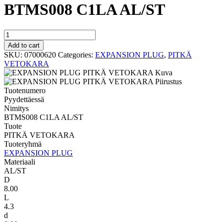
BTMS008 C1LA AL/ST
PITKÄ
VETOKARA
Add to cart
BTMS008
SKU:
07000620
Categories:
EXPANSION PLUG
,
PITKÄ
C1LA
VETOKARA
AL/ST
quantity
Tuotenumero
Pyydettäessä
Nimitys
BTMS008 C1LA AL/ST
Tuote
PITKÄ VETOKARA
Tuoteryhmä
EXPANSION PLUG
Materiaali
AL/ST
D
8.00
L
4.3
d