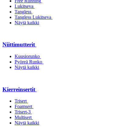
Free Running
Lukitseva
Tangless
Tangless Lukitseva
Näytä kaikki
Niittimutterit
Kuusiorunko
Pyöreä Runko
Näytä kaikki
Kierreinsertit
Trisert
Foamsert
Trisert-3
Multisert
Näytä kaikki