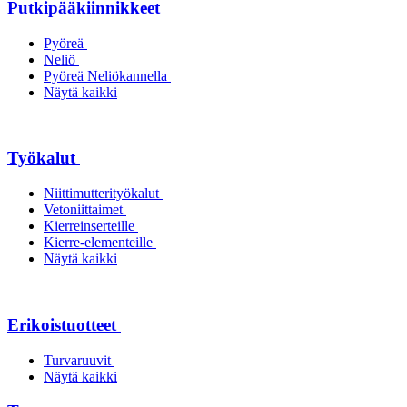
Putkipääkiinnikkeet
Pyöreä
Neliö
Pyöreä Neliökannella
Näytä kaikki
Työkalut
Niittimutterityökalut
Vetoniittaimet
Kierreinserteille
Kierre-elementeille
Näytä kaikki
Erikoistuotteet
Turvaruuvit
Näytä kaikki