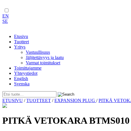
EN
SE
Etusivu
Tuotteet
Yritys
Vastuullisuus
Jäljitettävyys ja laatu
Varmat toimitukset
Toimittajamme
Yhteystiedot
English
Svenska
Skip
ETUSIVU
/
TUOTTEET
/
EXPANSION PLUG
/
PITKÄ VETO
to
content
PITKÄ VETOKARA BTMS010 