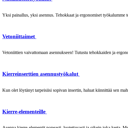
Yksi painallus, yksi asennus. Tehokkaat ja ergonomiset työkalumme te
Vetoniittaimet
Vetoniittien vaivattomaan asennukseen! Tutustu tehokkaiden ja ergonom
Kierreinserttien asennustyökalut
Kun olet löytänyt tarpeisiisi sopivan insertin, haluat kiinnittää sen ma
Kierre-elementeille
Asenna kierre-elementit nopeasti, luotettavasti ja oikein joka kerta. Mei