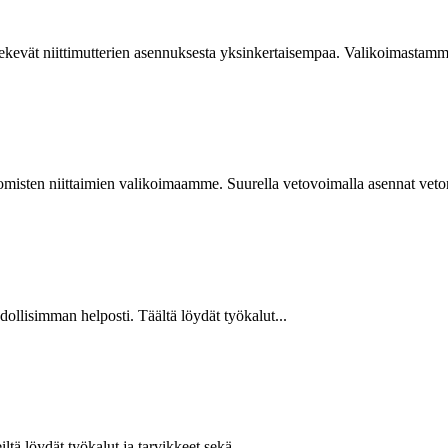
kevät niittimutterien asennuksesta yksinkertaisempaa. Valikoimastamme
isten niittaimien valikoimaamme. Suurella vetovoimalla asennat vetoniit
hdollisimman helposti. Täältä löydät työkalut...
ltä löydät työkalut ja tarvikkeet sekä...