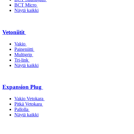
BCT Micro
Näytä kaikki
Vetoniitit
Vakio
Paineniitti
Multigrip
Tri-link
Näytä kaikki
Expansion Plug
Vakio Vetokara
Pitkä Vetokara
Pallolla
Näytä kaikki