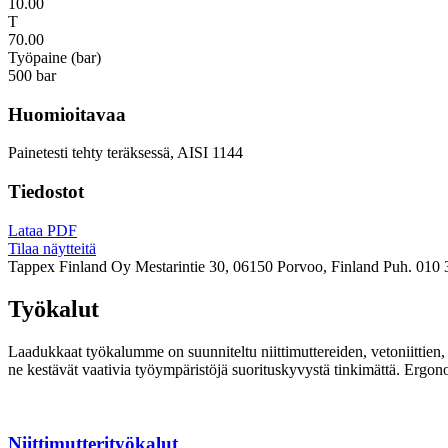
10.00
T
70.00
Työpaine (bar)
500 bar
Huomioitavaa
Painetesti tehty teräksessä, AISI 1144
Tiedostot
Lataa PDF
Tilaa näytteitä
Tappex Finland Oy
Mestarintie 30, 06150 Porvoo, Finland
Puh. 010 
Työkalut
Laadukkaat työkalumme on suunniteltu niittimuttereiden, vetoniittien, k
ne kestävät vaativia työympäristöjä suorituskyvystä tinkimättä. Ergon
Niittimutterityökalut