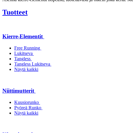
Tuotteet
Kierre-Elementit
Free Running
Lukitseva
Tangless
Tangless Lukitseva
Näytä kaikki
Niittimutterit
Kuusiorunko
Pyöreä Runko
Näytä kaikki