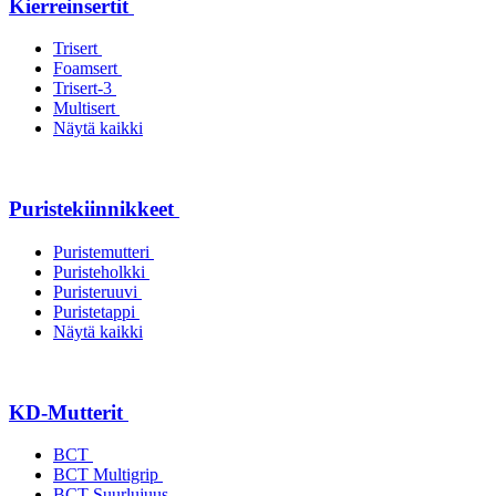
Kierreinsertit
Trisert
Foamsert
Trisert-3
Multisert
Näytä kaikki
Puristekiinnikkeet
Puristemutteri
Puristeholkki
Puristeruuvi
Puristetappi
Näytä kaikki
KD-Mutterit
BCT
BCT Multigrip
BCT Suurlujuus