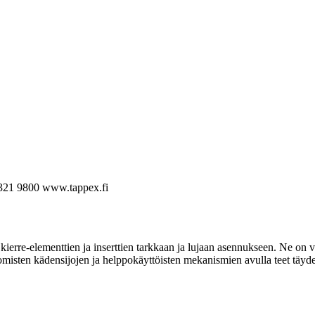
321 9800
www.tappex.fi
ierre-elementtien ja inserttien tarkkaan ja lujaan asennukseen. Ne on va
omisten kädensijojen ja helppokäyttöisten mekanismien avulla teet täyde