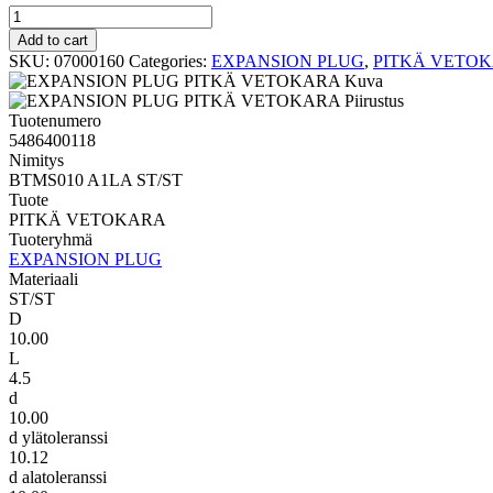
PITKÄ
VETOKARA
Add to cart
BTMS010
SKU:
07000160
Categories:
EXPANSION PLUG
,
PITKÄ VETO
A1LA
ST/ST
quantity
Tuotenumero
5486400118
Nimitys
BTMS010 A1LA ST/ST
Tuote
PITKÄ VETOKARA
Tuoteryhmä
EXPANSION PLUG
Materiaali
ST/ST
D
10.00
L
4.5
d
10.00
d ylätoleranssi
10.12
d alatoleranssi