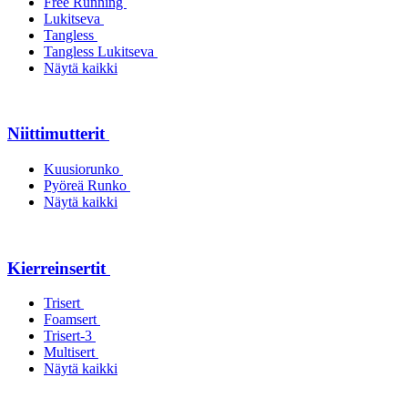
Free Running
Lukitseva
Tangless
Tangless Lukitseva
Näytä kaikki
Niittimutterit
Kuusiorunko
Pyöreä Runko
Näytä kaikki
Kierreinsertit
Trisert
Foamsert
Trisert-3
Multisert
Näytä kaikki