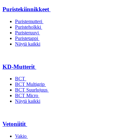
Puristekiinnikkeet
Puristemutteri
Puristeholkki
Puristeruuvi
Puristetappi
Näytä kaikki
KD-Mutterit
BCT
BCT Multigrip
BCT Suurlujuus
BCT Micro
Näytä kaikki
Vetoniitit
Vakio