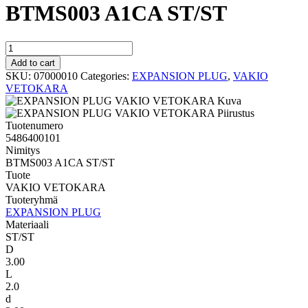
BTMS003 A1CA ST/ST
VAKIO
VETOKARA
Add to cart
BTMS003
SKU:
07000010
Categories:
EXPANSION PLUG
,
VAKIO
A1CA
VETOKARA
ST/ST
quantity
Tuotenumero
5486400101
Nimitys
BTMS003 A1CA ST/ST
Tuote
VAKIO VETOKARA
Tuoteryhmä
EXPANSION PLUG
Materiaali
ST/ST
D
3.00
L
2.0
d