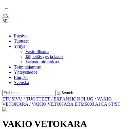
EN
SE
Etusivu
Tuotteet
Yritys
Vastuullisuus
Jäljitettävyys ja laatu
Varmat toimitukset
Toimittajamme
Yhteystiedot
English
Svenska
Skip
ETUSIVU
/
TUOTTEET
/
EXPANSION PLUG
/
VAKIO
to
VETOKARA
/
VAKIO VETOKARA BTMS003 A1CA ST/ST
content
VAKIO VETOKARA