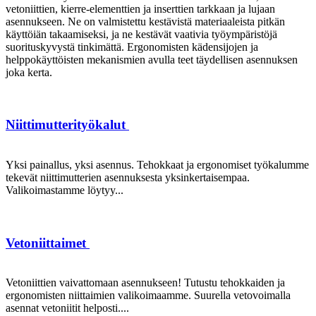
vetoniittien, kierre-elementtien ja inserttien tarkkaan ja lujaan
asennukseen. Ne on valmistettu kestävistä materiaaleista pitkän
käyttöiän takaamiseksi, ja ne kestävät vaativia työympäristöjä
suorituskyvystä tinkimättä. Ergonomisten kädensijojen ja
helppokäyttöisten mekanismien avulla teet täydellisen asennuksen
joka kerta.
Niittimutterityökalut
Yksi painallus, yksi asennus. Tehokkaat ja ergonomiset työkalumme
tekevät niittimutterien asennuksesta yksinkertaisempaa.
Valikoimastamme löytyy...
Vetoniittaimet
Vetoniittien vaivattomaan asennukseen! Tutustu tehokkaiden ja
ergonomisten niittaimien valikoimaamme. Suurella vetovoimalla
asennat vetoniitit helposti....