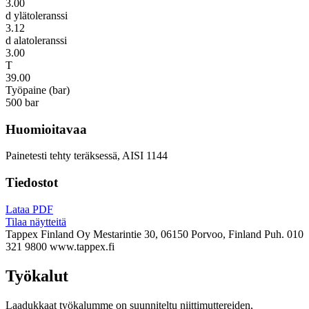
3.00
d ylätoleranssi
3.12
d alatoleranssi
3.00
T
39.00
Työpaine (bar)
500 bar
Huomioitavaa
Painetesti tehty teräksessä, AISI 1144
Tiedostot
Lataa PDF
Tilaa näytteitä
Tappex Finland Oy
Mestarintie 30, 06150 Porvoo, Finland
Puh. 010
321 9800
www.tappex.fi
Työkalut
Laadukkaat työkalumme on suunniteltu niittimuttereiden,