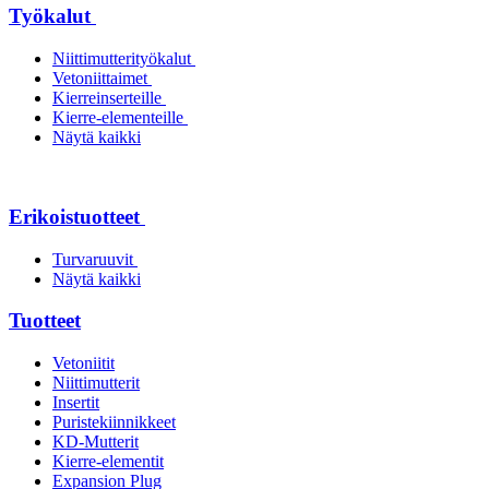
Työkalut
Niittimutterityökalut
Vetoniittaimet
Kierreinserteille
Kierre-elementeille
Näytä kaikki
Erikoistuotteet
Turvaruuvit
Näytä kaikki
Tuotteet
Vetoniitit
Niittimutterit
Insertit
Puristekiinnikkeet
KD-Mutterit
Kierre-elementit
Expansion Plug