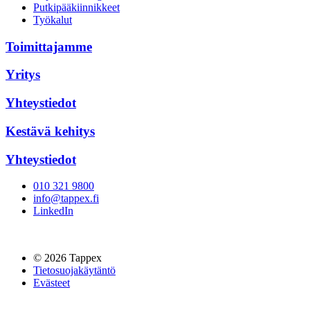
Putkipääkiinnikkeet
Työkalut
Toimittajamme
Yritys
Yhteystiedot
Kestävä kehitys
Yhteystiedot
010 321 9800
info@tappex.fi
LinkedIn
© 2026 Tappex
Tietosuojakäytäntö
Evästeet