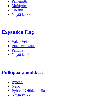
Paineniitti
Multigrip
Tri-link
Näytä kaikki
Expansion Plug
Vakio Vetokara
Pitkä Vetokara
Pallolla
Näytä kaikki
Putkipääkiinnikkeet
Pyöreä
Neliö
Pyöreä Neliökannella
Näytä kaikki