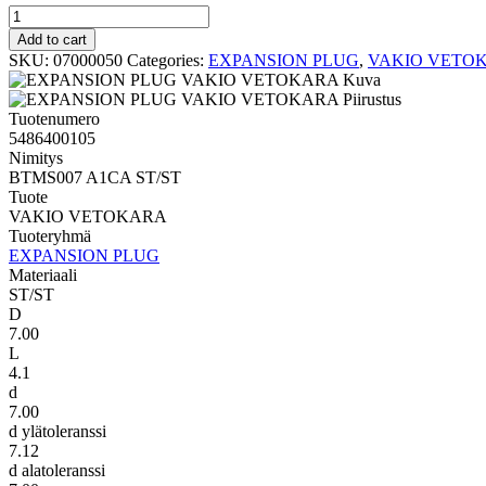
VAKIO
VETOKARA
Add to cart
BTMS007
SKU:
07000050
Categories:
EXPANSION PLUG
,
VAKIO VETO
A1CA
ST/ST
quantity
Tuotenumero
5486400105
Nimitys
BTMS007 A1CA ST/ST
Tuote
VAKIO VETOKARA
Tuoteryhmä
EXPANSION PLUG
Materiaali
ST/ST
D
7.00
L
4.1
d
7.00
d ylätoleranssi
7.12
d alatoleranssi