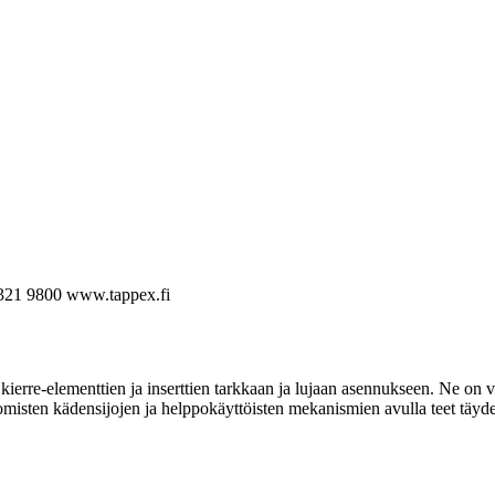
321 9800
www.tappex.fi
ierre-elementtien ja inserttien tarkkaan ja lujaan asennukseen. Ne on va
omisten kädensijojen ja helppokäyttöisten mekanismien avulla teet täyde