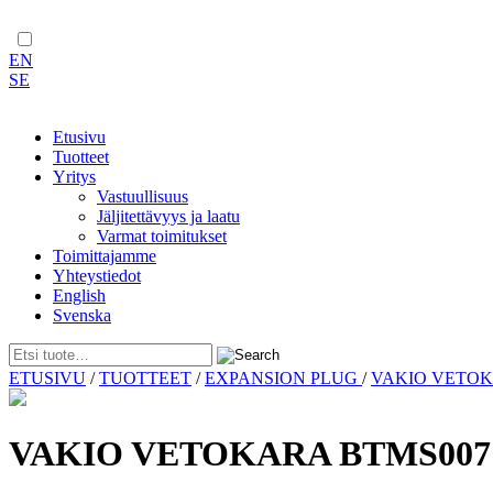
EN
SE
Etusivu
Tuotteet
Yritys
Vastuullisuus
Jäljitettävyys ja laatu
Varmat toimitukset
Toimittajamme
Yhteystiedot
English
Svenska
Skip
ETUSIVU
/
TUOTTEET
/
EXPANSION PLUG
/
VAKIO VETO
to
content
VAKIO VETOKARA BTMS007 