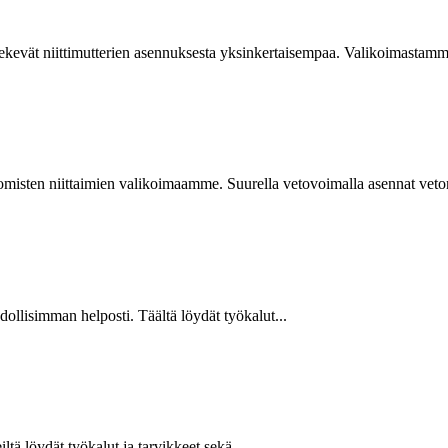
kevät niittimutterien asennuksesta yksinkertaisempaa. Valikoimastamme
isten niittaimien valikoimaamme. Suurella vetovoimalla asennat vetoniit
hdollisimman helposti. Täältä löydät työkalut...
ltä löydät työkalut ja tarvikkeet sekä...