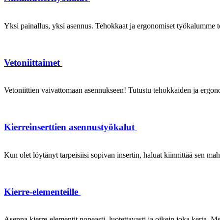
Yksi painallus, yksi asennus. Tehokkaat ja ergonomiset työkalumme te
Vetoniittaimet
Vetoniittien vaivattomaan asennukseen! Tutustu tehokkaiden ja ergonom
Kierreinserttien asennustyökalut
Kun olet löytänyt tarpeisiisi sopivan insertin, haluat kiinnittää sen ma
Kierre-elementeille
Asenna kierre-elementit nopeasti, luotettavasti ja oikein joka kerta. Mei