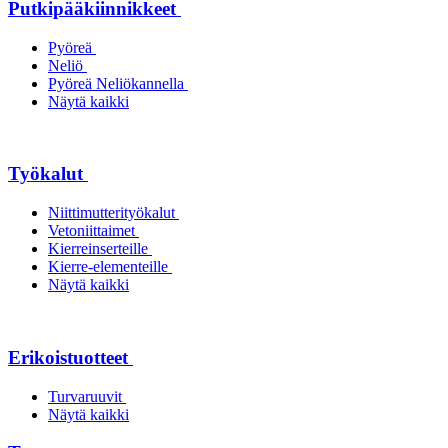
Putkipääkiinnikkeet
Pyöreä
Neliö
Pyöreä Neliökannella
Näytä kaikki
Työkalut
Niittimutterityökalut
Vetoniittaimet
Kierreinserteille
Kierre-elementeille
Näytä kaikki
Erikoistuotteet
Turvaruuvit
Näytä kaikki