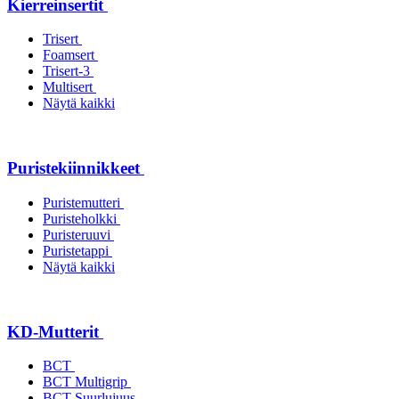
Kierreinsertit
Trisert
Foamsert
Trisert-3
Multisert
Näytä kaikki
Puristekiinnikkeet
Puristemutteri
Puristeholkki
Puristeruuvi
Puristetappi
Näytä kaikki
KD-Mutterit
BCT
BCT Multigrip
BCT Suurlujuus