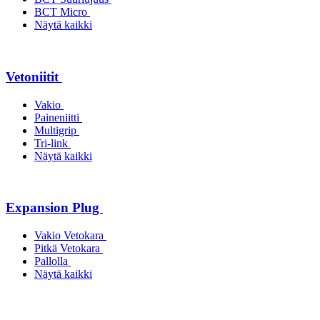
BCT Micro
Näytä kaikki
Vetoniitit
Vakio
Paineniitti
Multigrip
Tri-link
Näytä kaikki
Expansion Plug
Vakio Vetokara
Pitkä Vetokara
Pallolla
Näytä kaikki