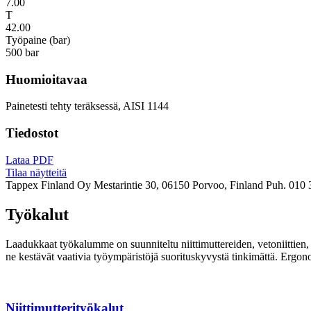
7.00
T
42.00
Työpaine (bar)
500 bar
Huomioitavaa
Painetesti tehty teräksessä, AISI 1144
Tiedostot
Lataa PDF
Tilaa näytteitä
Tappex Finland Oy
Mestarintie 30, 06150 Porvoo, Finland
Puh. 010 
Työkalut
Laadukkaat työkalumme on suunniteltu niittimuttereiden, vetoniittien, k
ne kestävät vaativia työympäristöjä suorituskyvystä tinkimättä. Ergon
Niittimutterityökalut