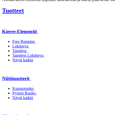
Tuotteet
Kierre-Elementit
Free Running
Lukitseva
Tangless
Tangless Lukitseva
Näytä kaikki
Niittimutterit
Kuusiorunko
Pyöreä Runko
Näytä kaikki