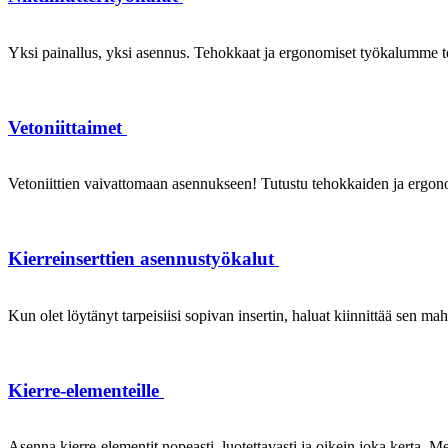
Yksi painallus, yksi asennus. Tehokkaat ja ergonomiset työkalumme te
Vetoniittaimet
Vetoniittien vaivattomaan asennukseen! Tutustu tehokkaiden ja ergonom
Kierreinserttien asennustyökalut
Kun olet löytänyt tarpeisiisi sopivan insertin, haluat kiinnittää sen ma
Kierre-elementeille
Asenna kierre-elementit nopeasti, luotettavasti ja oikein joka kerta. Mei