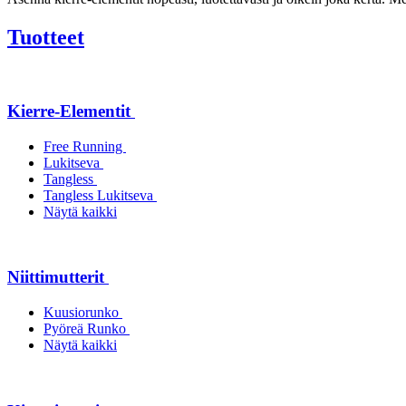
Tuotteet
Kierre-Elementit
Free Running
Lukitseva
Tangless
Tangless Lukitseva
Näytä kaikki
Niittimutterit
Kuusiorunko
Pyöreä Runko
Näytä kaikki