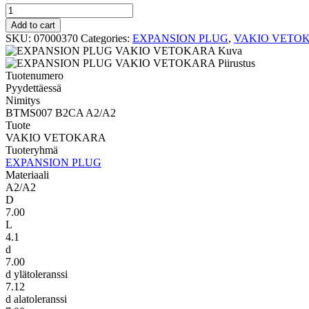
VAKIO
VETOKARA
Add to cart
BTMS007
SKU:
07000370
Categories:
EXPANSION PLUG
,
VAKIO VETO
B2CA
A2/A2
quantity
Tuotenumero
Pyydettäessä
Nimitys
BTMS007 B2CA A2/A2
Tuote
VAKIO VETOKARA
Tuoteryhmä
EXPANSION PLUG
Materiaali
A2/A2
D
7.00
L
4.1
d
7.00
d ylätoleranssi
7.12
d alatoleranssi