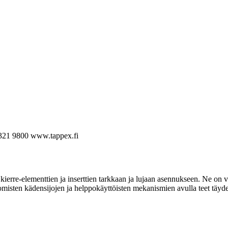
321 9800
www.tappex.fi
ierre-elementtien ja inserttien tarkkaan ja lujaan asennukseen. Ne on va
omisten kädensijojen ja helppokäyttöisten mekanismien avulla teet täyde