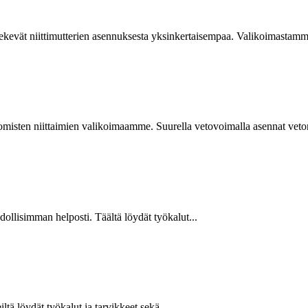
kevät niittimutterien asennuksesta yksinkertaisempaa. Valikoimastamme
isten niittaimien valikoimaamme. Suurella vetovoimalla asennat vetoniit
hdollisimman helposti. Täältä löydät työkalut...
ltä löydät työkalut ja tarvikkeet sekä...