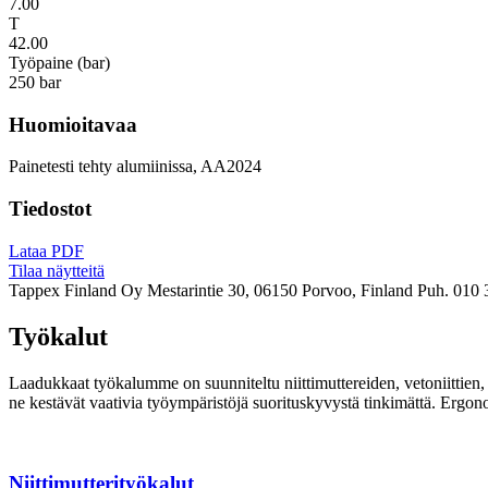
7.00
T
42.00
Työpaine (bar)
250 bar
Huomioitavaa
Painetesti tehty alumiinissa, AA2024
Tiedostot
Lataa PDF
Tilaa näytteitä
Tappex Finland Oy
Mestarintie 30, 06150 Porvoo, Finland
Puh. 010 
Työkalut
Laadukkaat työkalumme on suunniteltu niittimuttereiden, vetoniittien, k
ne kestävät vaativia työympäristöjä suorituskyvystä tinkimättä. Ergon
Niittimutterityökalut