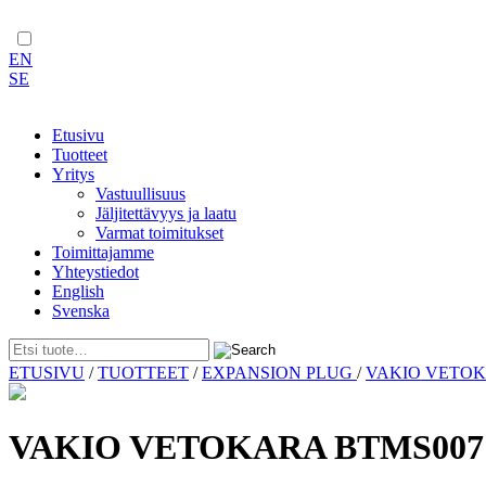
EN
SE
Etusivu
Tuotteet
Yritys
Vastuullisuus
Jäljitettävyys ja laatu
Varmat toimitukset
Toimittajamme
Yhteystiedot
English
Svenska
Skip
ETUSIVU
/
TUOTTEET
/
EXPANSION PLUG
/
VAKIO VETO
to
content
VAKIO VETOKARA BTMS007 