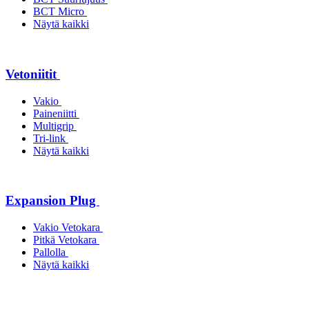
BCT Micro
Näytä kaikki
Vetoniitit
Vakio
Paineniitti
Multigrip
Tri-link
Näytä kaikki
Expansion Plug
Vakio Vetokara
Pitkä Vetokara
Pallolla
Näytä kaikki