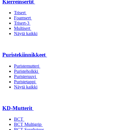
Kierreinsertit
Trisert
Foamsert
Trisert-3
Multisert
Näytä kaikki
Puristekiinnikkeet
Puristemutteri
Puristeholkki
Puristeruuvi
Puristetappi
Näytä kaikki
KD-Mutterit
BCT
BCT Multigrip
BCT Suurlujuus