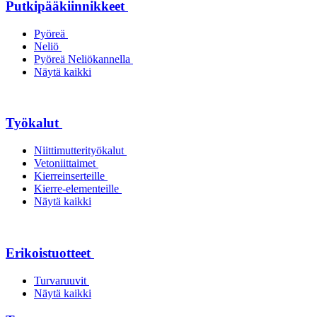
Putkipääkiinnikkeet
Pyöreä
Neliö
Pyöreä Neliökannella
Näytä kaikki
Työkalut
Niittimutterityökalut
Vetoniittaimet
Kierreinserteille
Kierre-elementeille
Näytä kaikki
Erikoistuotteet
Turvaruuvit
Näytä kaikki