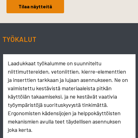
Tilaa näytteitä
TYÖKALUT
Laadukkaat työkalumme on suunniteltu
niittimuttereiden, vetoniittien, kierre-elementtien
ja inserttien tarkkaan ja lujaan asennukseen. Ne on
valmistettu kestävistä materiaaleista pitkän
käyttöiän takaamiseksi, ja ne kestävät vaativia
työympäristöjä suorituskyvystä tinkimättä.
Ergonomisten kädensijojen ja helppokäyttöisten
mekanismien avulla teet täydellisen asennuksen
joka kerta.