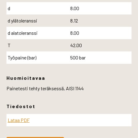
d
8.00
d ylätoleranssi
8.12
d alatoleranssi
8.00
T
42.00
Työpaine (bar)
500 bar
Huomioitavaa
Painetesti tehty teräksessä, AISI 1144
Tiedostot
Lataa PDF