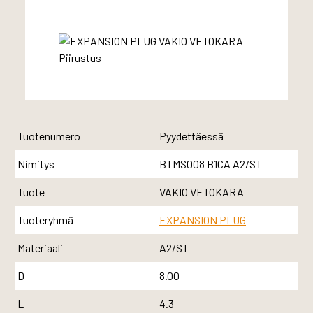
Tuotenumero
Pyydettäessä
Nimitys
BTMS008 B1CA A2/ST
Tuote
VAKIO VETOKARA
Tuoteryhmä
EXPANSION PLUG
Materiaali
A2/ST
D
8.00
L
4.3