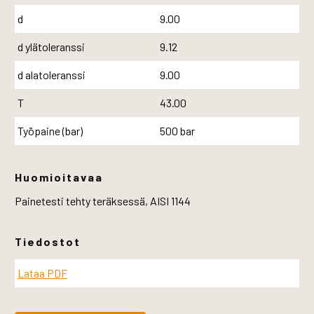
d
9.00
d ylätoleranssi
9.12
d alatoleranssi
9.00
T
43.00
Työpaine (bar)
500 bar
Huomioitavaa
Painetesti tehty teräksessä, AISI 1144
Tiedostot
Lataa PDF