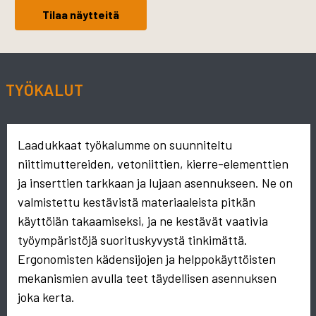
Tilaa näytteitä
TYÖKALUT
Laadukkaat työkalumme on suunniteltu
niittimuttereiden, vetoniittien, kierre-elementtien
ja inserttien tarkkaan ja lujaan asennukseen. Ne on
valmistettu kestävistä materiaaleista pitkän
käyttöiän takaamiseksi, ja ne kestävät vaativia
työympäristöjä suorituskyvystä tinkimättä.
Ergonomisten kädensijojen ja helppokäyttöisten
mekanismien avulla teet täydellisen asennuksen
joka kerta.