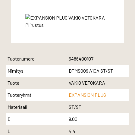
Tuotenumero
5486400107
Nimitys
BTMS009 A1CA ST/ST
Tuote
VAKIO VETOKARA
Tuoteryhmä
EXPANSION PLUG
Materiaali
ST/ST
D
9.00
L
4.4