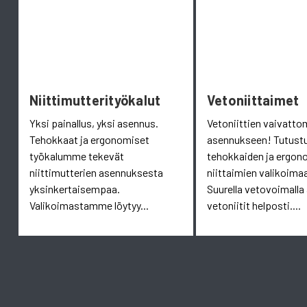
Niittimutterityökalut
Vetoniittaimet
Yksi painallus, yksi asennus.
Vetoniittien vaivatt
Tehokkaat ja ergonomiset
asennukseen! Tutust
työkalumme tekevät
tehokkaiden ja ergon
niittimutterien asennuksesta
niittaimien valikoim
yksinkertaisempaa.
Suurella vetovoimalla
Valikoimastamme löytyy...
vetoniitit helposti....