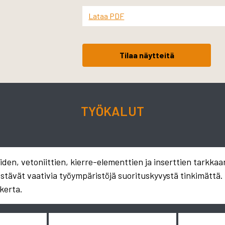
Lataa PDF
Tilaa näytteitä
TYÖKALUT
en, vetoniittien, kierre-elementtien ja inserttien tarkkaa
estävät vaativia työympäristöjä suorituskyvystä tinkimättä
kerta.