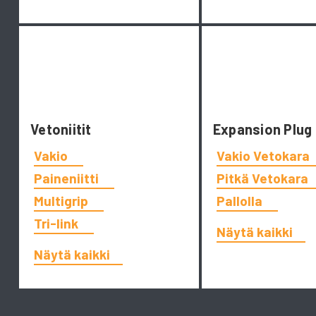
Vetoniitit
Expansion Plug
Vakio
Vakio Vetokara
Paineniitti
Pitkä Vetokara
Multigrip
Pallolla
Tri-link
Näytä kaikki
Näytä kaikki