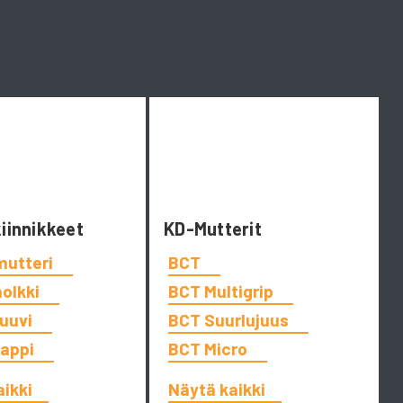
kiinnikkeet
KD-Mutterit
mutteri
BCT
holkki
BCT Multigrip
ruuvi
BCT Suurlujuus
tappi
BCT Micro
aikki
Näytä kaikki