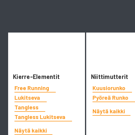
Kierre-Elementit
Niittimutterit
Free Running
Kuusiorunko
Lukitseva
Pyöreä Runko
Tangless
Näytä kaikki
Tangless Lukitseva
Näytä kaikki