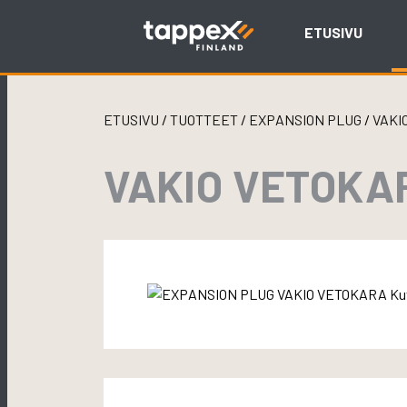
Skip
to
ETUSIVU
content
ETUSIVU
/
TUOTTEET
/
EXPANSION PLUG
/
VAKI
VAKIO VETOKA