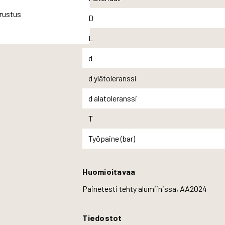
D
L
d
d ylätoleranssi
d alatoleranssi
T
Työpaine (bar)
Huomioitavaa
Painetesti tehty alumiinissa, AA2024
Tiedostot