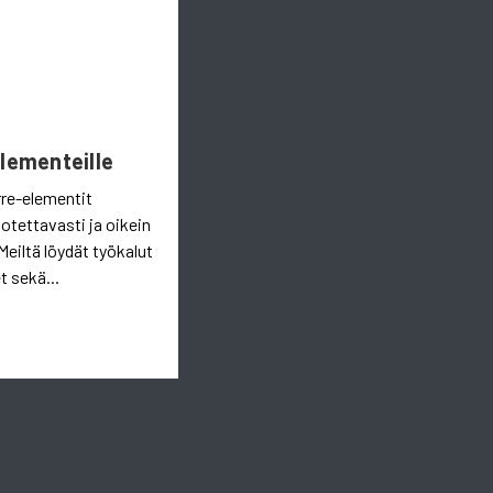
Elementeille
rre-elementit
uotettavasti ja oikein
Meiltä löydät työkalut
t sekä...