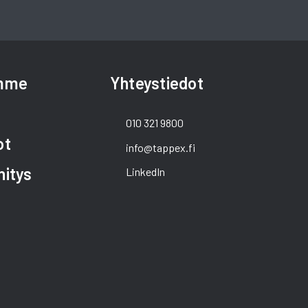
amme
Yhteystiedot
010 321 9800
ot
info@tappex.fi
hitys
LinkedIn