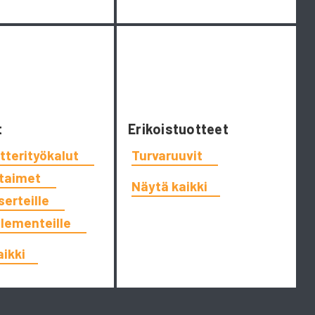
t
Erikoistuotteet
tterityökalut
Turvaruuvit
ttaimet
Näytä kaikki
serteille
elementeille
aikki