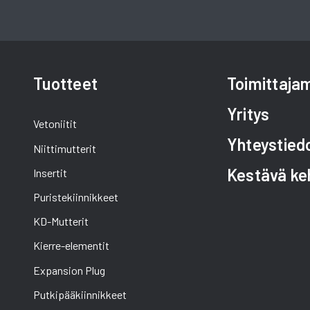
Tuotteet
Toimittaj
Yritys
Vetoniitit
Yhteystied
Niittimutterit
Kestävä ke
Insertit
Puristekiinnikkeet
KD-Mutterit
Kierre-elementit
Expansion Plug
Putkipääkiinnikkeet