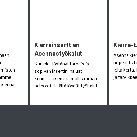
Kierreinserttien
Kierre-
Asennustyökalut
omaan
Asenna kie
u
nopeasti, l
Kun olet löytänyt tarpeisiisi
omisten
joka kerta. 
sopivan insertin, haluat
aamme.
ja tarvikkee
kiinnittää sen mahdollisimman
 asennat
helposti. Täältä löydät työkalut...