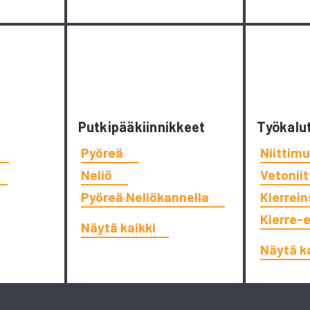
Putkipääkiinnikkeet
Työkalu
Pyöreä
Niittimu
Neliö
Vetonii
Pyöreä Neliökannella
Kierrein
Kierre-
Näytä kaikki
Näytä k