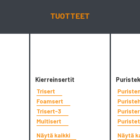
TUOTTEET
Kierreinsertit
Puriste
Trisert
Puriste
Foamsert
Puriste
Trisert-3
Puriste
Multisert
Puriste
Näytä kaikki
Näytä k