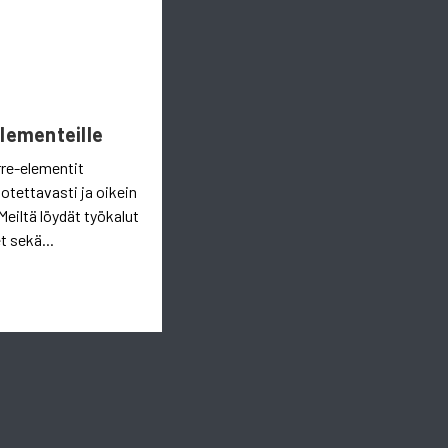
Elementeille
rre-elementit
uotettavasti ja oikein
Meiltä löydät työkalut
t sekä...