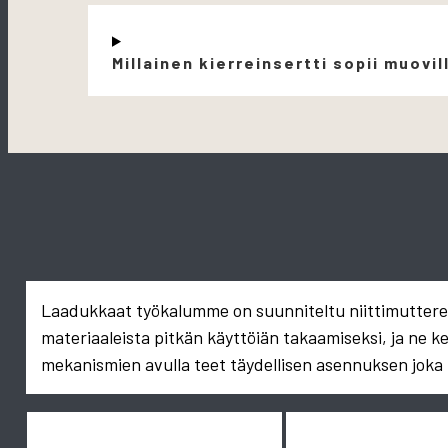
Millainen kierreinsertti sopii muovil
Laadukkaat työkalumme on suunniteltu niittimuttereid
materiaaleista pitkän käyttöiän takaamiseksi, ja ne k
mekanismien avulla teet täydellisen asennuksen joka 