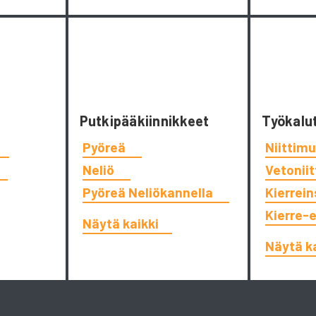
Putkipääkiinnikkeet
Työkalu
Pyöreä
Niittimu
Neliö
Vetonii
Pyöreä Neliökannella
Kierrein
Kierre-
Näytä kaikki
Näytä k