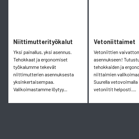
Niittimutterityökalut
Vetoniittaimet
Yksi painallus, yksi asennus.
Vetoniittien vaivatt
Tehokkaat ja ergonomiset
asennukseen! Tutust
työkalumme tekevät
tehokkaiden ja ergon
niittimutterien asennuksesta
niittaimien valikoim
yksinkertaisempaa.
Suurella vetovoimalla
Valikoimastamme löytyy...
vetoniitit helposti....