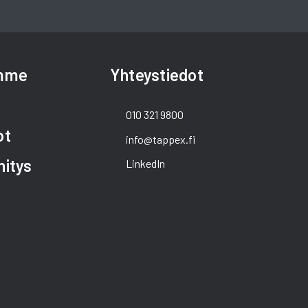
amme
Yhteystiedot
010 321 9800
ot
info@tappex.fi
hitys
LinkedIn