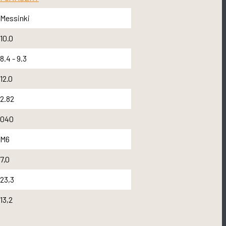
Messinki
10.0
8.4 - 9.3
12.0
2.82
040
M6
7,0
23,3
13,2