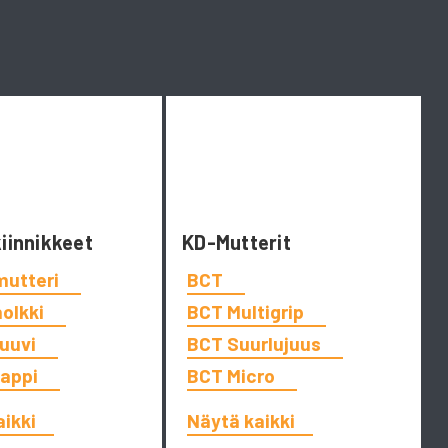
kiinnikkeet
KD-Mutterit
mutteri
BCT
holkki
BCT Multigrip
ruuvi
BCT Suurlujuus
tappi
BCT Micro
aikki
Näytä kaikki