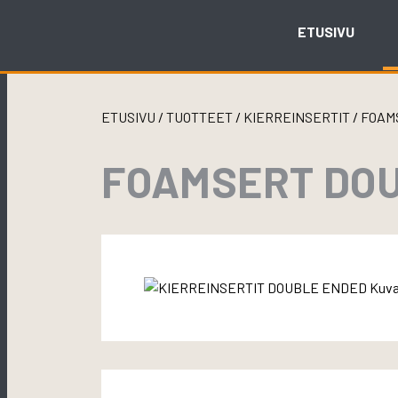
Skip
to
ETUSIVU
content
ETUSIVU
/
TUOTTEET
/
KIERREINSERTIT
/
FOAM
FOAMSERT DOU