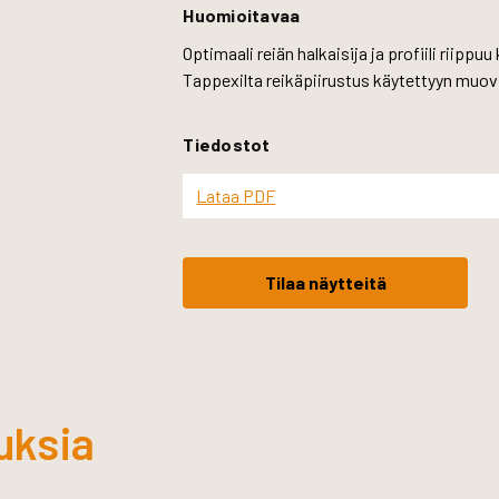
Huomioitavaa
Optimaali reiän halkaisija ja profiili riip
Tappexilta reikäpiirustus käytettyyn muovi
Tiedostot
Lataa PDF
Tilaa näytteitä
uksia