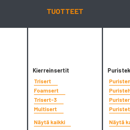
TUOTTEET
Kierreinsertit
Puriste
Trisert
Puriste
Foamsert
Puriste
Trisert-3
Puriste
Multisert
Puriste
Näytä kaikki
Näytä k