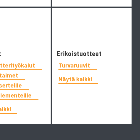
t
Erikoistuotteet
tterityökalut
Turvaruuvit
ttaimet
Näytä kaikki
serteille
elementeille
aikki