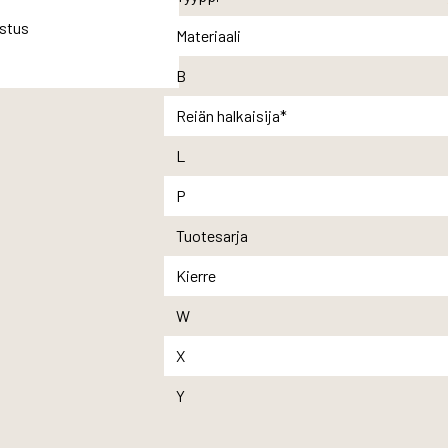
Materiaali
B
Reiän halkaisija*
L
P
Tuotesarja
Kierre
W
X
Y