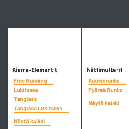
Kierre-Elementit
Niittimutterit
Free Running
Kuusiorunko
Lukitseva
Pyöreä Runko
Tangless
Näytä kaikki
Tangless Lukitseva
Näytä kaikki