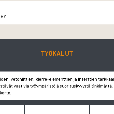
le?
TYÖKALUT
en, vetoniittien, kierre-elementtien ja inserttien tarkkaa
estävät vaativia työympäristöjä suorituskyvystä tinkimättä
kerta.