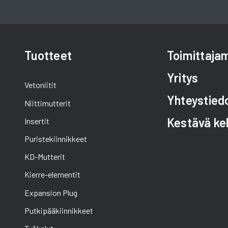
Tuotteet
Toimittaj
Yritys
Vetoniitit
Yhteystied
Niittimutterit
Kestävä ke
Insertit
Puristekiinnikkeet
KD-Mutterit
Kierre-elementit
Expansion Plug
Putkipääkiinnikkeet