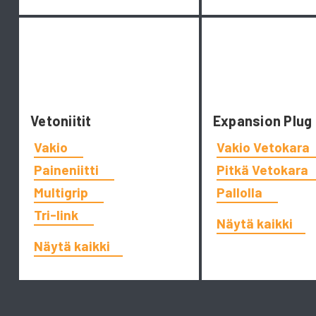
Vetoniitit
Expansion Plug
Vakio
Vakio Vetokara
Paineniitti
Pitkä Vetokara
Multigrip
Pallolla
Tri-link
Näytä kaikki
Näytä kaikki