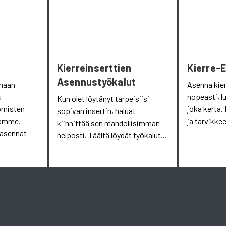
Kierreinserttien
Kierre-
Asennustyökalut
omaan
Asenna kie
u
nopeasti, l
Kun olet löytänyt tarpeisiisi
omisten
joka kerta. 
sopivan insertin, haluat
aamme.
ja tarvikkee
kiinnittää sen mahdollisimman
 asennat
helposti. Täältä löydät työkalut...