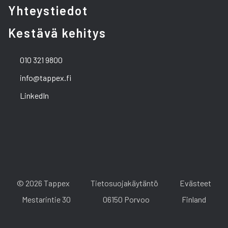
Yhteystiedot
Kestävä kehitys
010 321 9800
info@tappex.fi
LinkedIn
© 2026 Tappex
Tietosuojakäytäntö
Evästeet
Mestarintie 30
06150 Porvoo
Finland