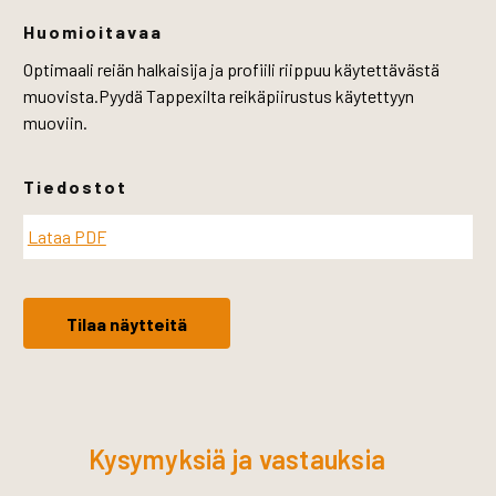
Huomioitavaa
Optimaali reiän halkaisija ja profiili riippuu käytettävästä
muovista.Pyydä Tappexilta reikäpiirustus käytettyyn
muoviin.
Tiedostot
Lataa PDF
Tilaa näytteitä
Kysymyksiä ja vastauksia