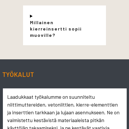
Millainen
kierreinsertti sopii
muoville?
TYÖKALUT
Laadukkaat työkalumme on suunniteltu
niittimuttereiden, vetoniittien, kierre-elementtien
ja inserttien tarkkaan ja lujaan asennukseen. Ne on
valmistettu kestävistä materiaaleista pitkän
käyttöiän takaamiseksi, ja ne kestävät vaativia