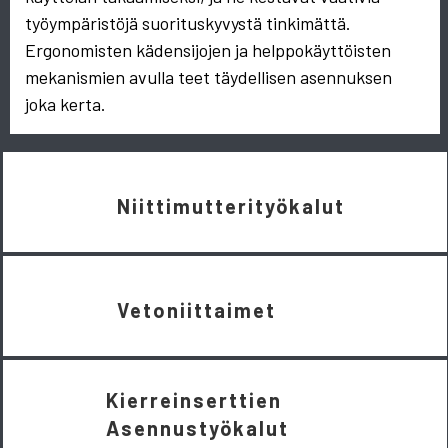
työympäristöjä suorituskyvystä tinkimättä.
Ergonomisten kädensijojen ja helppokäyttöisten
mekanismien avulla teet täydellisen asennuksen
joka kerta.
Niittimutterityökalut
Vetoniittaimet
Kierreinserttien
Asennustyökalut