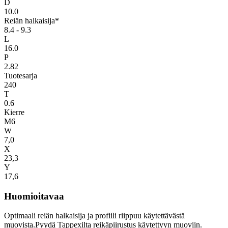
D
10.0
Reiän halkaisija*
8.4 - 9.3
L
16.0
P
2.82
Tuotesarja
240
T
0.6
Kierre
M6
W
7,0
X
23,3
Y
17,6
Huomioitavaa
Optimaali reiän halkaisija ja profiili riippuu käytettävästä
muovista.Pyydä Tappexilta reikäpiirustus käytettyyn muoviin.