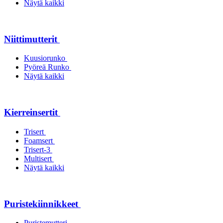
Näytä kaikki
Niittimutterit
Kuusiorunko
Pyöreä Runko
Näytä kaikki
Kierreinsertit
Trisert
Foamsert
Trisert-3
Multisert
Näytä kaikki
Puristekiinnikkeet
Puristemutteri