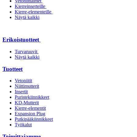
Vetoniittaimet
Kierreinserteille
Kierre-elementeille
Näytä kaikki
Erikoistuotteet
Turvaruuvit
Näytä kaikki
Tuotteet
Vetoniitit
Niittimutterit
Insertit
Puristekiinnikkeet
KD-Mutterit
Kierre-elementit
Expansion Plug
Putkipääkiinnikkeet
Työkalut
Toimittajamme