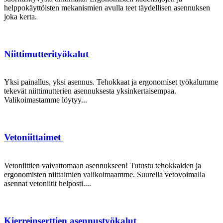
helppokäyttöisten mekanismien avulla teet täydellisen asennuksen
joka kerta.
Niittimutterityökalut
Yksi painallus, yksi asennus. Tehokkaat ja ergonomiset työkalumme
tekevät niittimutterien asennuksesta yksinkertaisempaa.
Valikoimastamme löytyy...
Vetoniittaimet
Vetoniittien vaivattomaan asennukseen! Tutustu tehokkaiden ja
ergonomisten niittaimien valikoimaamme. Suurella vetovoimalla
asennat vetoniitit helposti....
Kierreinserttien asennustyökalut