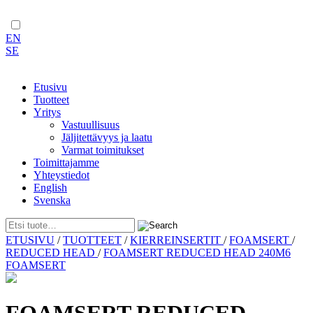
EN
SE
Etusivu
Tuotteet
Yritys
Vastuullisuus
Jäljitettävyys ja laatu
Varmat toimitukset
Toimittajamme
Yhteystiedot
English
Svenska
Skip
ETUSIVU
/
TUOTTEET
/
KIERREINSERTIT
/
FOAMSERT
/
to
REDUCED HEAD
/
FOAMSERT REDUCED HEAD 240M6
content
FOAMSERT