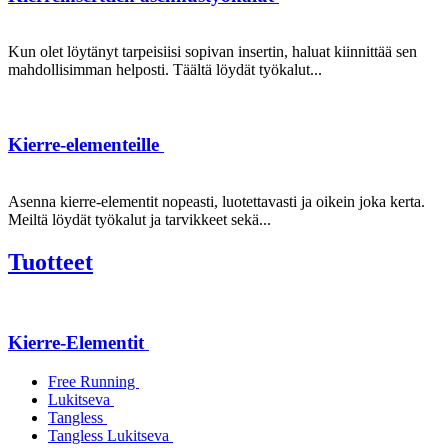
Kun olet löytänyt tarpeisiisi sopivan insertin, haluat kiinnittää sen
mahdollisimman helposti. Täältä löydät työkalut...
Kierre-elementeille
Asenna kierre-elementit nopeasti, luotettavasti ja oikein joka kerta.
Meiltä löydät työkalut ja tarvikkeet sekä...
Tuotteet
Kierre-Elementit
Free Running
Lukitseva
Tangless
Tangless Lukitseva