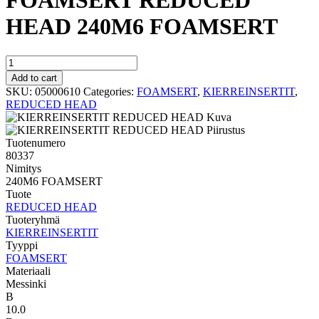
FOAMSERT REDUCED
HEAD 240M6 FOAMSERT
FOAMSERT
REDUCED
Add to cart
HEAD
SKU:
05000610
Categories:
FOAMSERT
,
KIERREINSERTIT
,
240M6
REDUCED HEAD
FOAMSERT
quantity
Tuotenumero
80337
Nimitys
240M6 FOAMSERT
Tuote
REDUCED HEAD
Tuoteryhmä
KIERREINSERTIT
Tyyppi
FOAMSERT
Materiaali
Messinki
B
10.0