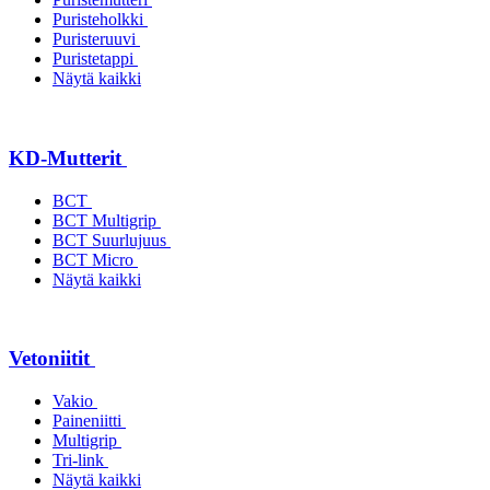
Puristeholkki
Puristeruuvi
Puristetappi
Näytä kaikki
KD-Mutterit
BCT
BCT Multigrip
BCT Suurlujuus
BCT Micro
Näytä kaikki
Vetoniitit
Vakio
Paineniitti
Multigrip
Tri-link
Näytä kaikki