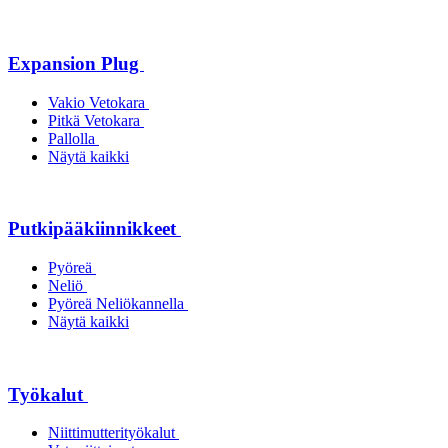
Expansion Plug
Vakio Vetokara
Pitkä Vetokara
Pallolla
Näytä kaikki
Putkipääkiinnikkeet
Pyöreä
Neliö
Pyöreä Neliökannella
Näytä kaikki
Työkalut
Niittimutterityökalut