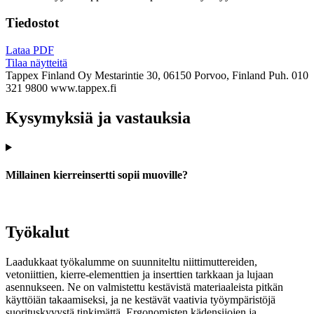
Tiedostot
Lataa PDF
Tilaa näytteitä
Tappex Finland Oy
Mestarintie 30, 06150 Porvoo, Finland
Puh. 010
321 9800
www.tappex.fi
Kysymyksiä ja vastauksia
Millainen kierreinsertti sopii muoville?
Työkalut
Laadukkaat työkalumme on suunniteltu niittimuttereiden,
vetoniittien, kierre-elementtien ja inserttien tarkkaan ja lujaan
asennukseen. Ne on valmistettu kestävistä materiaaleista pitkän
käyttöiän takaamiseksi, ja ne kestävät vaativia työympäristöjä
suorituskyvystä tinkimättä. Ergonomisten kädensijojen ja