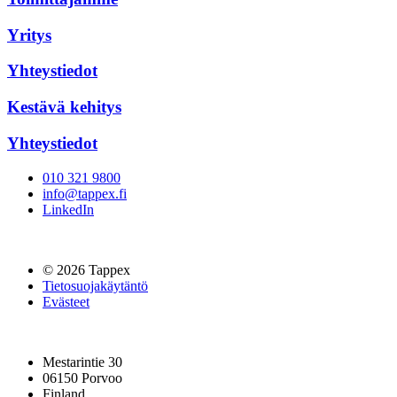
Yritys
Yhteystiedot
Kestävä kehitys
Yhteystiedot
010 321 9800
info@tappex.fi
LinkedIn
© 2026 Tappex
Tietosuojakäytäntö
Evästeet
Mestarintie 30
06150 Porvoo
Finland