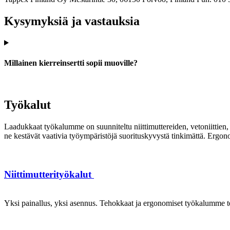
Kysymyksiä ja vastauksia
Millainen kierreinsertti sopii muoville?
Työkalut
Laadukkaat työkalumme on suunniteltu niittimuttereiden, vetoniittien, k
ne kestävät vaativia työympäristöjä suorituskyvystä tinkimättä. Ergon
Niittimutterityökalut
Yksi painallus, yksi asennus. Tehokkaat ja ergonomiset työkalumme te