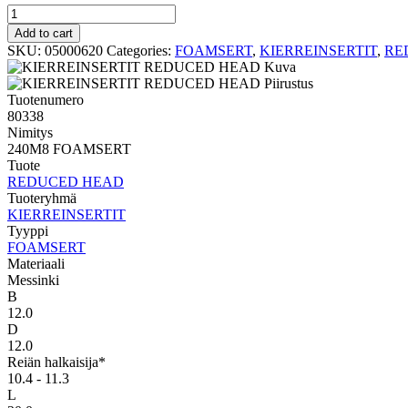
FOAMSERT
REDUCED
Add to cart
HEAD
SKU:
05000620
Categories:
FOAMSERT
,
KIERREINSERTIT
,
RE
240M8
FOAMSERT
quantity
Tuotenumero
80338
Nimitys
240M8 FOAMSERT
Tuote
REDUCED HEAD
Tuoteryhmä
KIERREINSERTIT
Tyyppi
FOAMSERT
Materiaali
Messinki
B
12.0
D
12.0
Reiän halkaisija*
10.4 - 11.3
L