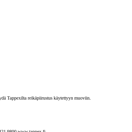
yydä Tappexilta reikäpiirustus käytettyyn muoviin.
321 9800
www.tappex.fi