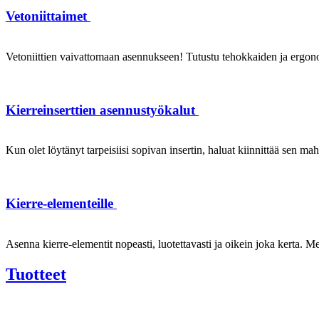
Vetoniittaimet
Vetoniittien vaivattomaan asennukseen! Tutustu tehokkaiden ja ergonom
Kierreinserttien asennustyökalut
Kun olet löytänyt tarpeisiisi sopivan insertin, haluat kiinnittää sen ma
Kierre-elementeille
Asenna kierre-elementit nopeasti, luotettavasti ja oikein joka kerta. Mei
Tuotteet