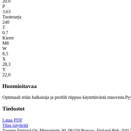
20.0
P
3.63
Tuotesarja
240
T
0.7
Kierre
M8
W
8,5
X
28,3
Y
22,0
Huomioitavaa
Optimaali reiän halkaisija ja profiili riippuu käytettävästä muovista.P
Tiedostot
Lataa PDF
Tilaa näytteitä
Tappex Finland Oy
Mestarintie 30, 06150 Porvoo, Finland
Puh. 010 