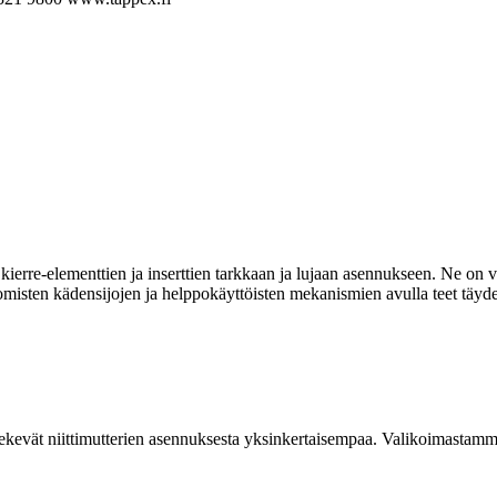
ierre-elementtien ja inserttien tarkkaan ja lujaan asennukseen. Ne on va
omisten kädensijojen ja helppokäyttöisten mekanismien avulla teet täyde
kevät niittimutterien asennuksesta yksinkertaisempaa. Valikoimastamme