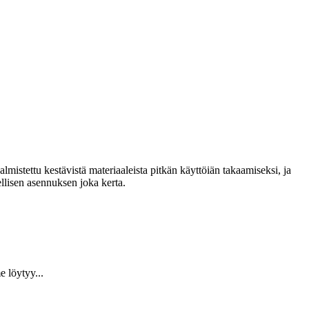
lmistettu kestävistä materiaaleista pitkän käyttöiän takaamiseksi, ja
llisen asennuksen joka kerta.
 löytyy...