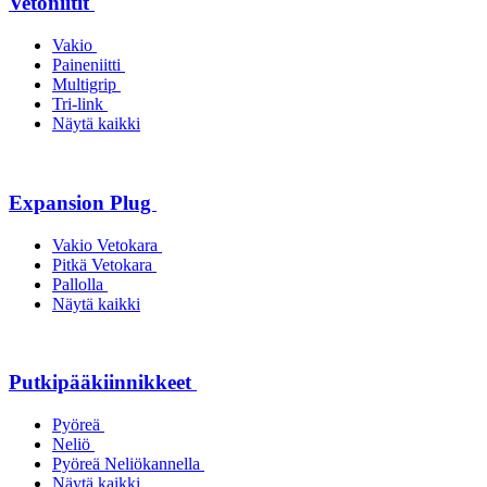
Vetoniitit
Vakio
Paineniitti
Multigrip
Tri-link
Näytä kaikki
Expansion Plug
Vakio Vetokara
Pitkä Vetokara
Pallolla
Näytä kaikki
Putkipääkiinnikkeet
Pyöreä
Neliö
Pyöreä Neliökannella
Näytä kaikki