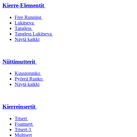
Kierre-Elementit
Free Running
Lukitseva
Tangless
Tangless Lukitseva
Näytä kaikki
Niittimutterit
Kuusiorunko
Pyöreä Runko
Näytä kaikki
Kierreinsertit
Trisert
Foamsert
Trisert-3
Multisert