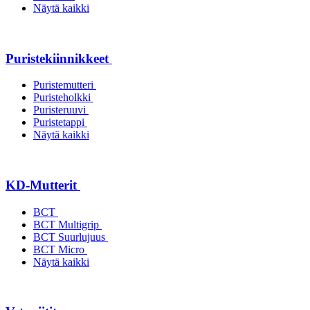
Näytä kaikki
Puristekiinnikkeet
Puristemutteri
Puristeholkki
Puristeruuvi
Puristetappi
Näytä kaikki
KD-Mutterit
BCT
BCT Multigrip
BCT Suurlujuus
BCT Micro
Näytä kaikki