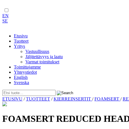
EN
SE
Etusivu
Tuotteet
Yritys
Vastuullisuus
Jäljitettävyys ja laatu
Varmat toimitukset
Toimittajamme
Yhteystiedot
English
Svenska
Skip
ETUSIVU
/
TUOTTEET
/
KIERREINSERTIT
/
FOAMSERT
/
RE
to
content
FOAMSERT REDUCED HEAD