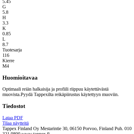
5.45
G
5.8
H
3.3
K
0.85
L
8.7
Tuotesarja
116
Kierre
M4
Huomioitavaa
Optimaali reiän halkaisija ja profiili riippuu käytettävästä
muovista.Pyydä Tappexilta reikäpiirustus käytettyyn muoviin.
Tiedostot
Lataa PDF
Tilaa näytteitä
Tappex Finland Oy
Mestarintie 30, 06150 Porvoo, Finland
Puh. 010
321 9800
www.tappex.fi