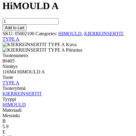
HiMOULD A
HIMOULD
TYPE
Add to cart
A
SKU:
05002100
Categories:
HIMOULD
,
KIERREINSERTIT
,
116M4
TYPE A
HiMOULD
A
quantity
Tuotenumero
80405
Nimitys
116M4 HiMOULD A
Tuote
TYPE A
Tuoteryhmä
KIERREINSERTIT
Tyyppi
HIMOULD
Materiaali
Messinki
B
5.9
E