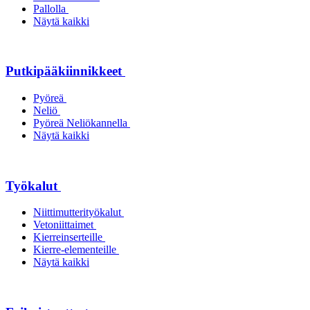
Pallolla
Näytä kaikki
Putkipääkiinnikkeet
Pyöreä
Neliö
Pyöreä Neliökannella
Näytä kaikki
Työkalut
Niittimutterityökalut
Vetoniittaimet
Kierreinserteille
Kierre-elementeille
Näytä kaikki