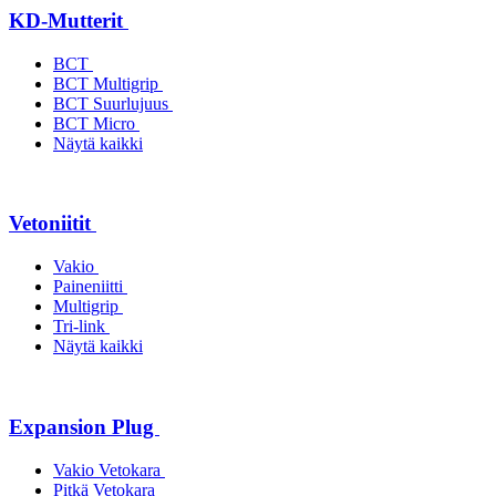
KD-Mutterit
BCT
BCT Multigrip
BCT Suurlujuus
BCT Micro
Näytä kaikki
Vetoniitit
Vakio
Paineniitti
Multigrip
Tri-link
Näytä kaikki
Expansion Plug
Vakio Vetokara
Pitkä Vetokara