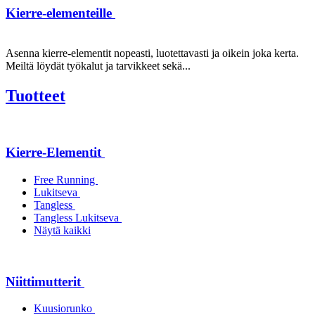
Kierre-elementeille
Asenna kierre-elementit nopeasti, luotettavasti ja oikein joka kerta.
Meiltä löydät työkalut ja tarvikkeet sekä...
Tuotteet
Kierre-Elementit
Free Running
Lukitseva
Tangless
Tangless Lukitseva
Näytä kaikki
Niittimutterit
Kuusiorunko