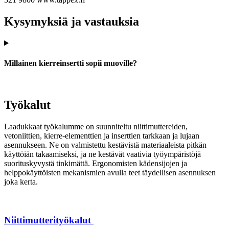
Kysymyksiä ja vastauksia
Millainen kierreinsertti sopii muoville?
Työkalut
Laadukkaat työkalumme on suunniteltu niittimuttereiden,
vetoniittien, kierre-elementtien ja inserttien tarkkaan ja lujaan
asennukseen. Ne on valmistettu kestävistä materiaaleista pitkän
käyttöiän takaamiseksi, ja ne kestävät vaativia työympäristöjä
suorituskyvystä tinkimättä. Ergonomisten kädensijojen ja
helppokäyttöisten mekanismien avulla teet täydellisen asennuksen
joka kerta.
Niittimutterityökalut