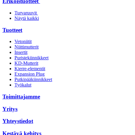
Erikoistuotteet
Turvaruuvit
Näytä kaikki
Tuotteet
Vetoniitit
Niittimutterit
Insertit
Puristekiinnikkeet
KD-Mutterit
Kierre-elementit
Expansion Plug
Putkipääkiinnikkeet
Työkalut
Toimittajamme
Yritys
Yhteystiedot
Kestävä kehitys