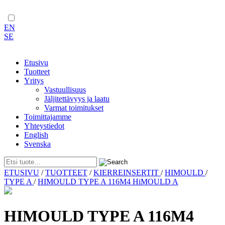
EN
SE
Etusivu
Tuotteet
Yritys
Vastuullisuus
Jäljitettävyys ja laatu
Varmat toimitukset
Toimittajamme
Yhteystiedot
English
Svenska
Skip
ETUSIVU
/
TUOTTEET
/
KIERREINSERTIT
/
HIMOULD
/
to
TYPE A
/
HIMOULD TYPE A 116M4 HiMOULD A
content
HIMOULD TYPE A 116M4