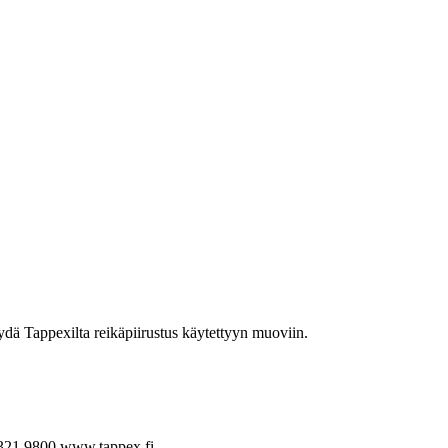
yydä Tappexilta reikäpiirustus käytettyyn muoviin.
321 9800
www.tappex.fi