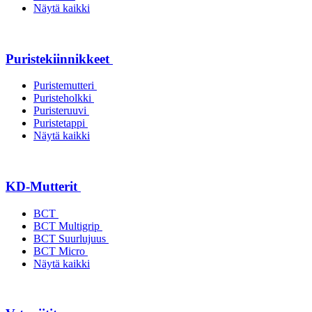
Näytä kaikki
Puristekiinnikkeet
Puristemutteri
Puristeholkki
Puristeruuvi
Puristetappi
Näytä kaikki
KD-Mutterit
BCT
BCT Multigrip
BCT Suurlujuus
BCT Micro
Näytä kaikki