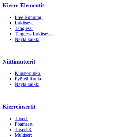
Kierre-Elementit
Free Running
Lukitseva
Tangless
Tangless Lukitseva
Näytä kaikki
Niittimutterit
Kuusiorunko
Pyöreä Runko
Näytä kaikki
Kierreinsertit
Trisert
Foamsert
Trisert-3
Multisert