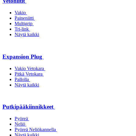
Vetoniitit
Vakio
Paineniitti
Multigrip
Tri-link
Näytä kaikki
Expansion Plug
Vakio Vetokara
Pitkä Vetokara
Pallolla
Näytä kaikki
Putkipääkiinnikkeet
Pyöreä
Neliö
Pyöreä Neliökannella
Näytä kaikki