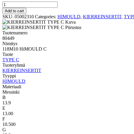
HIMOULD
TYPE
Add to cart
C
SKU:
05002310
Categories:
HIMOULD
,
KIERREINSERTIT
,
TYP
118M10
HiMOULD
C
Tuotenumero
quantity
80449
Nimitys
118M10 HiMOULD C
Tuote
TYPE C
Tuoteryhmä
KIERREINSERTIT
Tyyppi
HIMOULD
Materiaali
Messinki
B
13.9
E
13.00
F
10.500
G