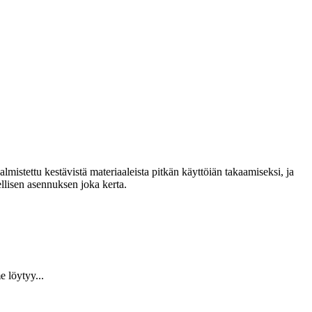
lmistettu kestävistä materiaaleista pitkän käyttöiän takaamiseksi, ja
llisen asennuksen joka kerta.
 löytyy...