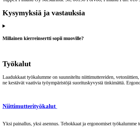
Kysymyksiä ja vastauksia
Millainen kierreinsertti sopii muoville?
Työkalut
Laadukkaat työkalumme on suunniteltu niittimuttereiden, vetoniittien, k
ne kestävät vaativia työympäristöjä suorituskyvystä tinkimättä. Ergon
Niittimutterityökalut
Yksi painallus, yksi asennus. Tehokkaat ja ergonomiset työkalumme te