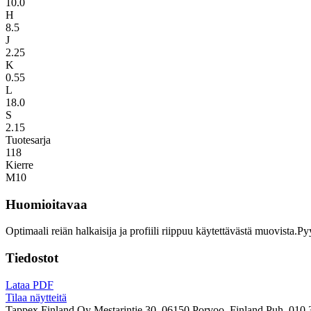
10.0
H
8.5
J
2.25
K
0.55
L
18.0
S
2.15
Tuotesarja
118
Kierre
M10
Huomioitavaa
Optimaali reiän halkaisija ja profiili riippuu käytettävästä muovista.P
Tiedostot
Lataa PDF
Tilaa näytteitä
Tappex Finland Oy
Mestarintie 30, 06150 Porvoo, Finland
Puh. 010 