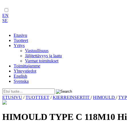
EN
SE
Etusivu
Tuotteet
Yritys
Vastuullisuus
Jäljitettävyys ja laatu
Varmat toimitukset
Toimittajamme
Yhteystiedot
English
Svenska
Skip
ETUSIVU
/
TUOTTEET
/
KIERREINSERTIT
/
HIMOULD
/
TYP
to
content
HIMOULD TYPE C 118M10 H