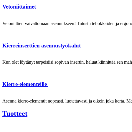
Vetoniittaimet
Vetoniittien vaivattomaan asennukseen! Tutustu tehokkaiden ja ergonom
Kierreinserttien asennustyökalut
Kun olet löytänyt tarpeisiisi sopivan insertin, haluat kiinnittää sen ma
Kierre-elementeille
Asenna kierre-elementit nopeasti, luotettavasti ja oikein joka kerta. Mei
Tuotteet