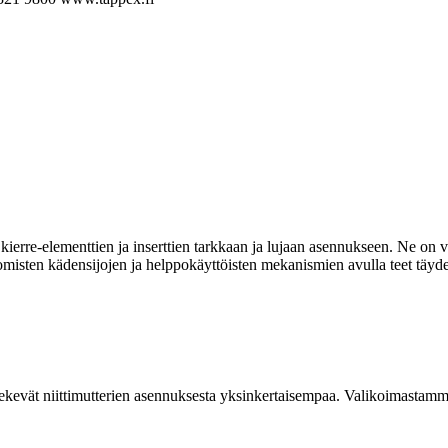
ierre-elementtien ja inserttien tarkkaan ja lujaan asennukseen. Ne on va
omisten kädensijojen ja helppokäyttöisten mekanismien avulla teet täyde
kevät niittimutterien asennuksesta yksinkertaisempaa. Valikoimastamme