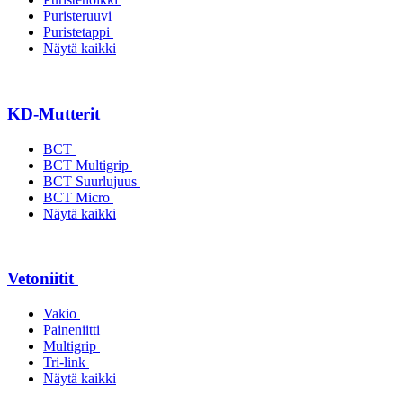
Puristeruuvi
Puristetappi
Näytä kaikki
KD-Mutterit
BCT
BCT Multigrip
BCT Suurlujuus
BCT Micro
Näytä kaikki
Vetoniitit
Vakio
Paineniitti
Multigrip
Tri-link
Näytä kaikki