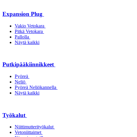
Expansion Plug
Vakio Vetokara
Pitkä Vetokara
Pallolla
Näytä kaikki
Putkipääkiinnikkeet
Pyöreä
Neliö
Pyöreä Neliökannella
Näytä kaikki
Työkalut
Niittimutterityökalut
Vetoniittaimet