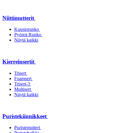
Niittimutterit
Kuusiorunko
Pyöreä Runko
Näytä kaikki
Kierreinsertit
Trisert
Foamsert
Trisert-3
Multisert
Näytä kaikki
Puristekiinnikkeet
Puristemutteri
Puristeholkki