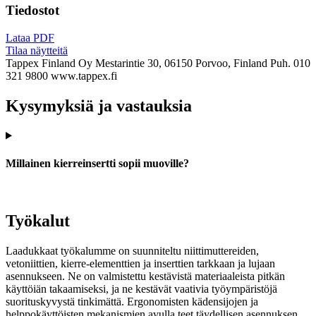
Tiedostot
Lataa PDF
Tilaa näytteitä
Tappex Finland Oy
Mestarintie 30, 06150 Porvoo, Finland
Puh. 010
321 9800
www.tappex.fi
Kysymyksiä ja vastauksia
Millainen kierreinsertti sopii muoville?
Työkalut
Laadukkaat työkalumme on suunniteltu niittimuttereiden,
vetoniittien, kierre-elementtien ja inserttien tarkkaan ja lujaan
asennukseen. Ne on valmistettu kestävistä materiaaleista pitkän
käyttöiän takaamiseksi, ja ne kestävät vaativia työympäristöjä
suorituskyvystä tinkimättä. Ergonomisten kädensijojen ja
helppokäyttöisten mekanismien avulla teet täydellisen asennuksen