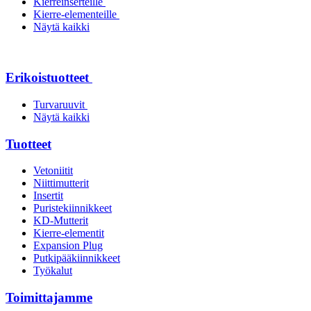
Kierreinserteille
Kierre-elementeille
Näytä kaikki
Erikoistuotteet
Turvaruuvit
Näytä kaikki
Tuotteet
Vetoniitit
Niittimutterit
Insertit
Puristekiinnikkeet
KD-Mutterit
Kierre-elementit
Expansion Plug
Putkipääkiinnikkeet
Työkalut
Toimittajamme