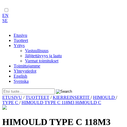
EN
SE
Etusivu
Tuotteet
Yritys
Vastuullisuus
Jäljitettävyys ja laatu
Varmat toimitukset
Toimittajamme
Yhteystiedot
English
Svenska
Skip
ETUSIVU
/
TUOTTEET
/
KIERREINSERTIT
/
HIMOULD
/
to
TYPE C
/
HIMOULD TYPE C 118M3 HiMOULD C
content
HIMOULD TYPE C 118M3