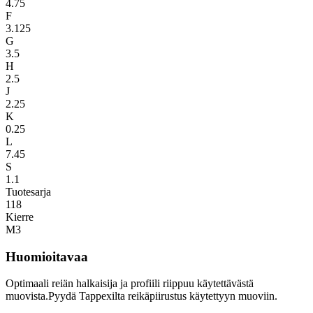
4.75
F
3.125
G
3.5
H
2.5
J
2.25
K
0.25
L
7.45
S
1.1
Tuotesarja
118
Kierre
M3
Huomioitavaa
Optimaali reiän halkaisija ja profiili riippuu käytettävästä
muovista.Pyydä Tappexilta reikäpiirustus käytettyyn muoviin.