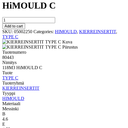
HiMOULD C
HIMOULD
TYPE
Add to cart
C
SKU:
05002250
Categories:
HIMOULD
,
KIERREINSERTIT
,
118M3
TYPE C
HiMOULD
C
quantity
Tuotenumero
80443
Nimitys
118M3 HiMOULD C
Tuote
TYPE C
Tuoteryhmä
KIERREINSERTIT
Tyyppi
HIMOULD
Materiaali
Messinki
B
4.6
E