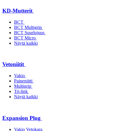
KD-Mutterit
BCT
BCT Multigrip
BCT Suurlujuus
BCT Micro
Näytä kaikki
Vetoniitit
Vakio
Paineniitti
Multigrip
Tri-link
Näytä kaikki
Expansion Plug
Vakio Vetokara