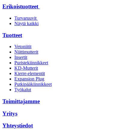
Erikoistuotteet
Turvaruuvit
Näytä kaikki
Tuotteet
Vetoniitit
Niittimutterit
Insertit
Puristekiinnikkeet
KD-Mutterit
Kierre-elementit
Expansion Plug
Putkipääkiinnikkeet
Työkalut
Toimittajamme
Yritys
Yhteystiedot