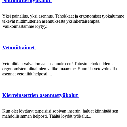
Niittimutterityökalut
Yksi painallus, yksi asennus. Tehokkaat ja ergonomiset työkalumme
tekevät niittimutterien asennuksesta yksinkertaisempaa.
Valikoimastamme löytyy...
Vetoniittaimet
Vetoniittien vaivattomaan asennukseen! Tutustu tehokkaiden ja
ergonomisten niittaimien valikoimaamme. Suurella vetovoimalla
asennat vetoniitit helposti....
Kierreinserttien asennustyökalut
Kun olet löytänyt tarpeisiisi sopivan insertin, haluat kiinnittää sen
mahdollisimman helposti. Täältä löydät työkalut...