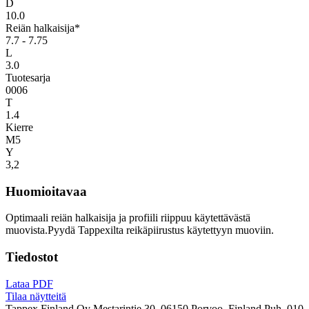
D
10.0
Reiän halkaisija*
7.7 - 7.75
L
3.0
Tuotesarja
0006
T
1.4
Kierre
M5
Y
3,2
Huomioitavaa
Optimaali reiän halkaisija ja profiili riippuu käytettävästä
muovista.Pyydä Tappexilta reikäpiirustus käytettyyn muoviin.
Tiedostot
Lataa PDF
Tilaa näytteitä
Tappex Finland Oy
Mestarintie 30, 06150 Porvoo, Finland
Puh. 010