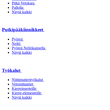
Pitkä Vetokara
Pallolla
Näytä kaikki
Putkipääkiinnikkeet
Pyöreä
Neliö
Pyöreä Neliökannella
Näytä kaikki
Työkalut
Niittimutterityökalut
Vetoniittaimet
Kierreinserteille
Kierre-elementeille
Näytä kaikki