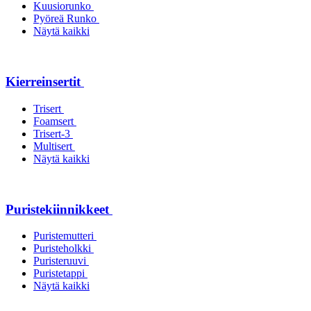
Kuusiorunko
Pyöreä Runko
Näytä kaikki
Kierreinsertit
Trisert
Foamsert
Trisert-3
Multisert
Näytä kaikki
Puristekiinnikkeet
Puristemutteri
Puristeholkki
Puristeruuvi
Puristetappi
Näytä kaikki