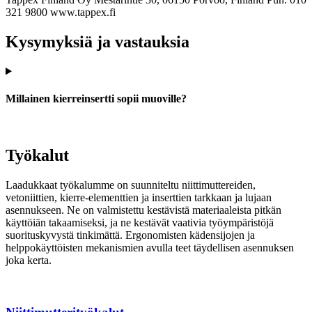
321 9800
www.tappex.fi
Kysymyksiä ja vastauksia
Millainen kierreinsertti sopii muoville?
Työkalut
Laadukkaat työkalumme on suunniteltu niittimuttereiden,
vetoniittien, kierre-elementtien ja inserttien tarkkaan ja lujaan
asennukseen. Ne on valmistettu kestävistä materiaaleista pitkän
käyttöiän takaamiseksi, ja ne kestävät vaativia työympäristöjä
suorituskyvystä tinkimättä. Ergonomisten kädensijojen ja
helppokäyttöisten mekanismien avulla teet täydellisen asennuksen
joka kerta.