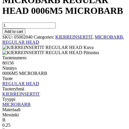
MICROBARB REGULAR
HEAD 0006M5 MICROBARB
MICROBARB
REGULAR
Add to cart
HEAD
SKU:
05002040
Categories:
KIERREINSERTIT
,
MICROBARB
,
0006M5
REGULAR HEAD
MICROBARB
quantity
Tuotenumero
80156
Nimitys
0006M5 MICROBARB
Tuote
REGULAR HEAD
Tuoteryhmä
KIERREINSERTIT
Tyyppi
MICROBARB
Materiaali
Messinki
B
0.25