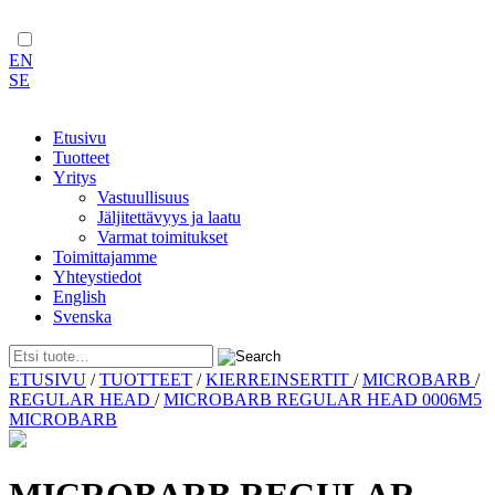
EN
SE
Etusivu
Tuotteet
Yritys
Vastuullisuus
Jäljitettävyys ja laatu
Varmat toimitukset
Toimittajamme
Yhteystiedot
English
Svenska
Skip
ETUSIVU
/
TUOTTEET
/
KIERREINSERTIT
/
MICROBARB
/
to
REGULAR HEAD
/
MICROBARB REGULAR HEAD 0006M5
content
MICROBARB