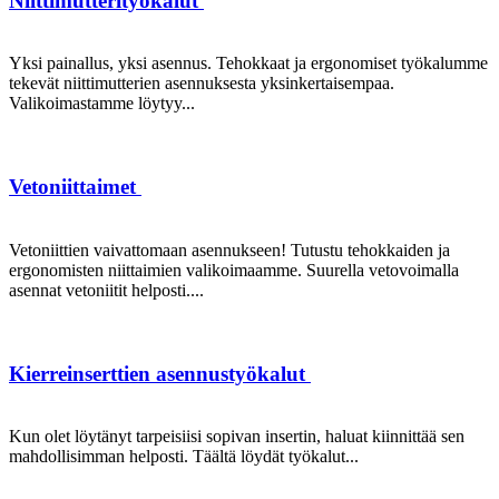
Niittimutterityökalut
Yksi painallus, yksi asennus. Tehokkaat ja ergonomiset työkalumme
tekevät niittimutterien asennuksesta yksinkertaisempaa.
Valikoimastamme löytyy...
Vetoniittaimet
Vetoniittien vaivattomaan asennukseen! Tutustu tehokkaiden ja
ergonomisten niittaimien valikoimaamme. Suurella vetovoimalla
asennat vetoniitit helposti....
Kierreinserttien asennustyökalut
Kun olet löytänyt tarpeisiisi sopivan insertin, haluat kiinnittää sen
mahdollisimman helposti. Täältä löydät työkalut...