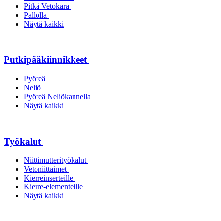
Pitkä Vetokara
Pallolla
Näytä kaikki
Putkipääkiinnikkeet
Pyöreä
Neliö
Pyöreä Neliökannella
Näytä kaikki
Työkalut
Niittimutterityökalut
Vetoniittaimet
Kierreinserteille
Kierre-elementeille
Näytä kaikki