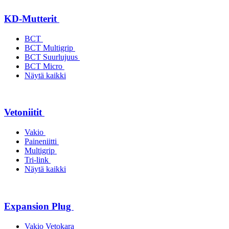
KD-Mutterit
BCT
BCT Multigrip
BCT Suurlujuus
BCT Micro
Näytä kaikki
Vetoniitit
Vakio
Paineniitti
Multigrip
Tri-link
Näytä kaikki
Expansion Plug
Vakio Vetokara