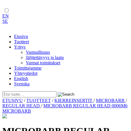
EN
SE
Etusivu
Tuotteet
Yritys
Vastuullisuus
Jäljitettävyys ja laatu
Varmat toimitukset
Toimittajamme
Yhteystiedot
English
Svenska
Skip
ETUSIVU
/
TUOTTEET
/
KIERREINSERTIT
/
MICROBARB
/
to
REGULAR HEAD
/
MICROBARB REGULAR HEAD 0006M6
content
MICROBARB