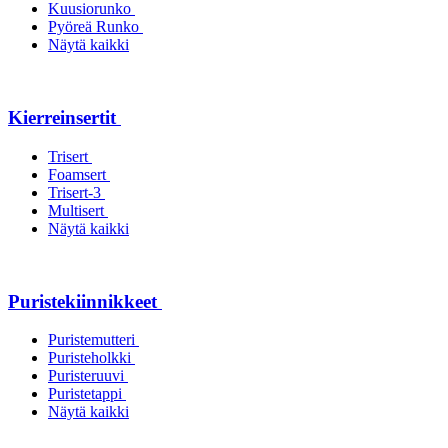
Kuusiorunko
Pyöreä Runko
Näytä kaikki
Kierreinsertit
Trisert
Foamsert
Trisert-3
Multisert
Näytä kaikki
Puristekiinnikkeet
Puristemutteri
Puristeholkki
Puristeruuvi
Puristetappi
Näytä kaikki