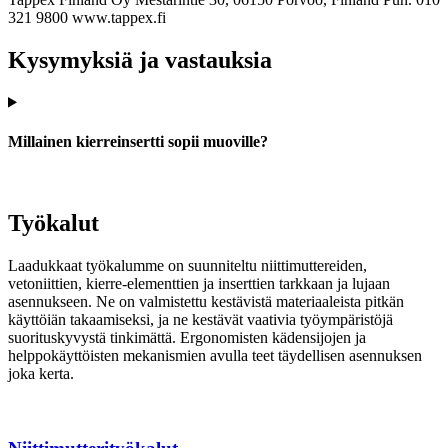
321 9800
www.tappex.fi
Kysymyksiä ja vastauksia
Millainen kierreinsertti sopii muoville?
Työkalut
Laadukkaat työkalumme on suunniteltu niittimuttereiden,
vetoniittien, kierre-elementtien ja inserttien tarkkaan ja lujaan
asennukseen. Ne on valmistettu kestävistä materiaaleista pitkän
käyttöiän takaamiseksi, ja ne kestävät vaativia työympäristöjä
suorituskyvystä tinkimättä. Ergonomisten kädensijojen ja
helppokäyttöisten mekanismien avulla teet täydellisen asennuksen
joka kerta.