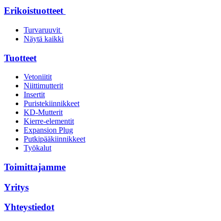
Erikoistuotteet
Turvaruuvit
Näytä kaikki
Tuotteet
Vetoniitit
Niittimutterit
Insertit
Puristekiinnikkeet
KD-Mutterit
Kierre-elementit
Expansion Plug
Putkipääkiinnikkeet
Työkalut
Toimittajamme
Yritys
Yhteystiedot