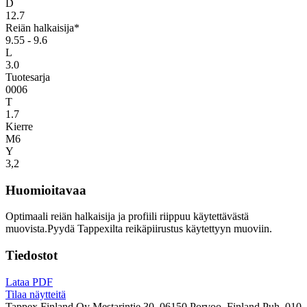
D
12.7
Reiän halkaisija*
9.55 - 9.6
L
3.0
Tuotesarja
0006
T
1.7
Kierre
M6
Y
3,2
Huomioitavaa
Optimaali reiän halkaisija ja profiili riippuu käytettävästä
muovista.Pyydä Tappexilta reikäpiirustus käytettyyn muoviin.
Tiedostot
Lataa PDF
Tilaa näytteitä
Tappex Finland Oy
Mestarintie 30, 06150 Porvoo, Finland
Puh. 010