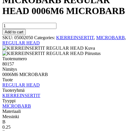
MICROBARB REGULAR
HEAD 0006M6 MICROBARB
MICROBARB
REGULAR
Add to cart
HEAD
SKU:
05002050
Categories:
KIERREINSERTIT
,
MICROBARB
,
0006M6
REGULAR HEAD
MICROBARB
quantity
Tuotenumero
80157
Nimitys
0006M6 MICROBARB
Tuote
REGULAR HEAD
Tuoteryhmä
KIERREINSERTIT
Tyyppi
MICROBARB
Materiaali
Messinki
B
0.25