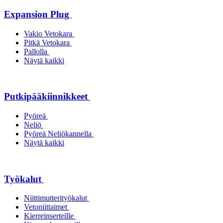
Expansion Plug
Vakio Vetokara
Pitkä Vetokara
Pallolla
Näytä kaikki
Putkipääkiinnikkeet
Pyöreä
Neliö
Pyöreä Neliökannella
Näytä kaikki
Työkalut
Niittimutterityökalut
Vetoniittaimet
Kierreinserteille