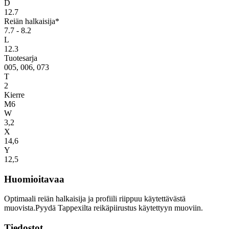
D
12.7
Reiän halkaisija*
7.7 - 8.2
L
12.3
Tuotesarja
005, 006, 073
T
2
Kierre
M6
W
3,2
X
14,6
Y
12,5
Huomioitavaa
Optimaali reiän halkaisija ja profiili riippuu käytettävästä
muovista.Pyydä Tappexilta reikäpiirustus käytettyyn muoviin.
Tiedostot