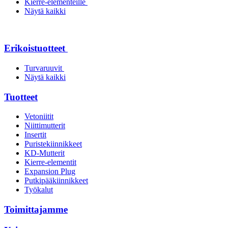
Kierre-elementeille
Näytä kaikki
Erikoistuotteet
Turvaruuvit
Näytä kaikki
Tuotteet
Vetoniitit
Niittimutterit
Insertit
Puristekiinnikkeet
KD-Mutterit
Kierre-elementit
Expansion Plug
Putkipääkiinnikkeet
Työkalut
Toimittajamme