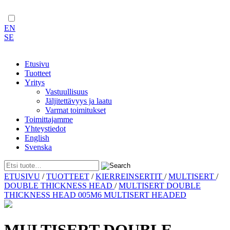
EN
SE
Etusivu
Tuotteet
Yritys
Vastuullisuus
Jäljitettävyys ja laatu
Varmat toimitukset
Toimittajamme
Yhteystiedot
English
Svenska
Skip
ETUSIVU
/
TUOTTEET
/
KIERREINSERTIT
/
MULTISERT
/
to
DOUBLE THICKNESS HEAD
/
MULTISERT DOUBLE
content
THICKNESS HEAD 005M6 MULTISERT HEADED