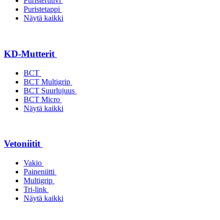
Puristeruuvi
Puristetappi
Näytä kaikki
KD-Mutterit
BCT
BCT Multigrip
BCT Suurlujuus
BCT Micro
Näytä kaikki
Vetoniitit
Vakio
Paineniitti
Multigrip
Tri-link
Näytä kaikki