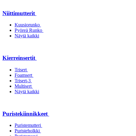
Niittimutterit
Kuusiorunko
Pyöreä Runko
Näytä kaikki
Kierreinsertit
Trisert
Foamsert
Trisert-3
Multisert
Näytä kaikki
Puristekiinnikkeet
Puristemutteri
Puristeholkki