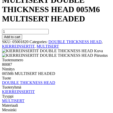
MULTISERT DOUBLE
THICKNESS HEAD 005M6
MULTISERT HEADED
MULTISERT
DOUBLE
Add to cart
THICKNESS
SKU:
05001820
Categories:
DOUBLE THICKNESS HEAD
,
HEAD
KIERREINSERTIT
,
MULTISERT
005M6
MULTISERT
HEADED
Tuotenumero
quantity
80087
Nimitys
005M6 MULTISERT HEADED
Tuote
DOUBLE THICKNESS HEAD
Tuoteryhmä
KIERREINSERTIT
Tyyppi
MULTISERT
Materiaali
Messinki