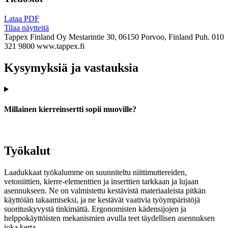
Lataa PDF
Tilaa näytteitä
Tappex Finland Oy
Mestarintie 30, 06150 Porvoo, Finland
Puh. 010
321 9800
www.tappex.fi
Kysymyksiä ja vastauksia
Millainen kierreinsertti sopii muoville?
Työkalut
Laadukkaat työkalumme on suunniteltu niittimuttereiden,
vetoniittien, kierre-elementtien ja inserttien tarkkaan ja lujaan
asennukseen. Ne on valmistettu kestävistä materiaaleista pitkän
käyttöiän takaamiseksi, ja ne kestävät vaativia työympäristöjä
suorituskyvystä tinkimättä. Ergonomisten kädensijojen ja
helppokäyttöisten mekanismien avulla teet täydellisen asennuksen
joka kerta.