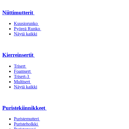
Niittimutterit
Kuusiorunko
Pyöreä Runko
Näytä kaikki
Kierreinsertit
Trisert
Foamsert
Trisert-3
Multisert
Näytä kaikki
Puristekiinnikkeet
Puristemutteri
Puristeholkki