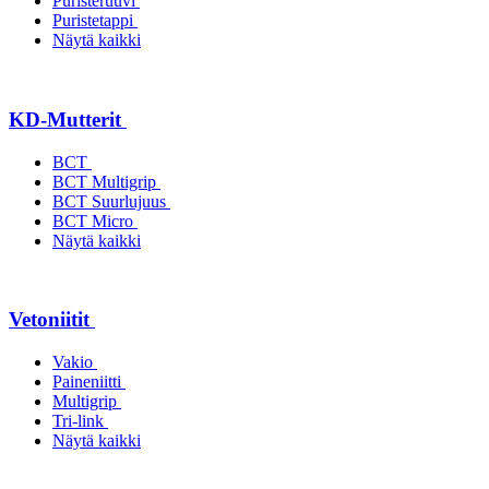
Puristeruuvi
Puristetappi
Näytä kaikki
KD-Mutterit
BCT
BCT Multigrip
BCT Suurlujuus
BCT Micro
Näytä kaikki
Vetoniitit
Vakio
Paineniitti
Multigrip
Tri-link
Näytä kaikki