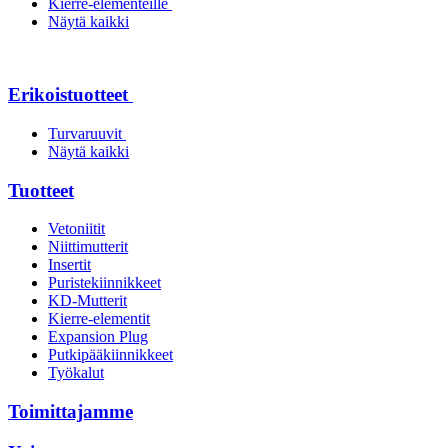
Kierre-elementeille
Näytä kaikki
Erikoistuotteet
Turvaruuvit
Näytä kaikki
Tuotteet
Vetoniitit
Niittimutterit
Insertit
Puristekiinnikkeet
KD-Mutterit
Kierre-elementit
Expansion Plug
Putkipääkiinnikkeet
Työkalut
Toimittajamme