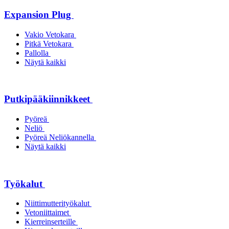
Expansion Plug
Vakio Vetokara
Pitkä Vetokara
Pallolla
Näytä kaikki
Putkipääkiinnikkeet
Pyöreä
Neliö
Pyöreä Neliökannella
Näytä kaikki
Työkalut
Niittimutterityökalut
Vetoniittaimet
Kierreinserteille