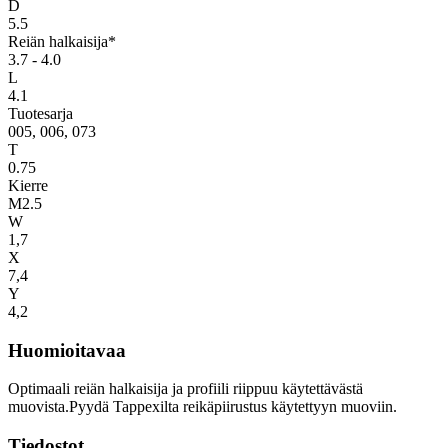
D
5.5
Reiän halkaisija*
3.7 - 4.0
L
4.1
Tuotesarja
005, 006, 073
T
0.75
Kierre
M2.5
W
1,7
X
7,4
Y
4,2
Huomioitavaa
Optimaali reiän halkaisija ja profiili riippuu käytettävästä
muovista.Pyydä Tappexilta reikäpiirustus käytettyyn muoviin.
Tiedostot