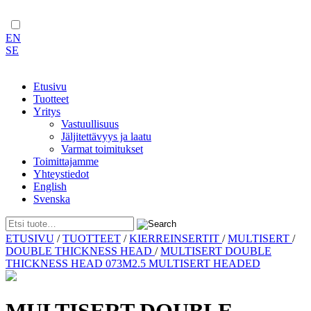
EN
SE
Etusivu
Tuotteet
Yritys
Vastuullisuus
Jäljitettävyys ja laatu
Varmat toimitukset
Toimittajamme
Yhteystiedot
English
Svenska
Skip
ETUSIVU
/
TUOTTEET
/
KIERREINSERTIT
/
MULTISERT
/
to
DOUBLE THICKNESS HEAD
/
MULTISERT DOUBLE
content
THICKNESS HEAD 073M2.5 MULTISERT HEADED