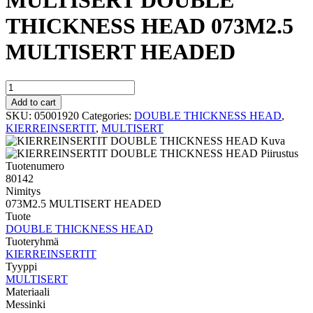
MULTISERT DOUBLE
THICKNESS HEAD 073M2.5
MULTISERT HEADED
MULTISERT
DOUBLE
Add to cart
THICKNESS
SKU:
05001920
Categories:
DOUBLE THICKNESS HEAD
,
HEAD
KIERREINSERTIT
,
MULTISERT
073M2.5
MULTISERT
HEADED
Tuotenumero
quantity
80142
Nimitys
073M2.5 MULTISERT HEADED
Tuote
DOUBLE THICKNESS HEAD
Tuoteryhmä
KIERREINSERTIT
Tyyppi
MULTISERT
Materiaali
Messinki