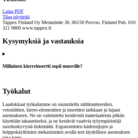
Lataa PDF
Tilaa näytteitä
Tappex Finland Oy
Mestarintie 30, 06150 Porvoo, Finland
Puh. 010
321 9800
www.tappex.fi
Kysymyksiä ja vastauksia
Millainen kierreinsertti sopii muoville?
Työkalut
Laadukkaat työkalumme on suunniteltu niittimuttereiden,
vetoniittien, kierre-elementtien ja inserttien tarkkaan ja lujaan
asennukseen. Ne on valmistettu kestävistä materiaaleista pitkän
käyttöiän takaamiseksi, ja ne kestävät vaativia työympäristöjä
suorituskyvystä tinkimättä. Ergonomisten kädensijojen ja
helppokäyttöisten mekanismien avulla teet täydellisen asennuksen
joka kerta.