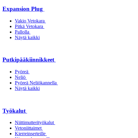
Expansion Plug
Vakio Vetokara
Pitkä Vetokara
Pallolla
Näytä kaikki
Putkipääkiinnikkeet
Pyöreä
Neliö
Pyöreä Neliökannella
Näytä kaikki
Työkalut
Niittimutterityökalut
Vetoniittaimet
Kierreinserteille