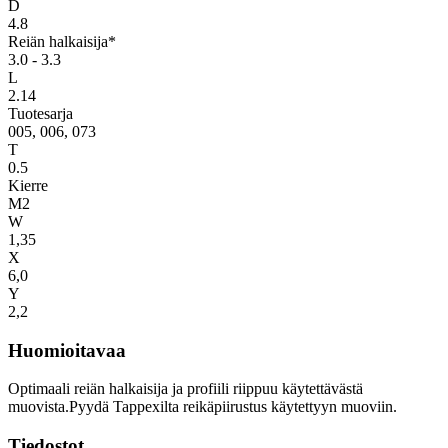
D
4.8
Reiän halkaisija*
3.0 - 3.3
L
2.14
Tuotesarja
005, 006, 073
T
0.5
Kierre
M2
W
1,35
X
6,0
Y
2,2
Huomioitavaa
Optimaali reiän halkaisija ja profiili riippuu käytettävästä
muovista.Pyydä Tappexilta reikäpiirustus käytettyyn muoviin.
Tiedostot