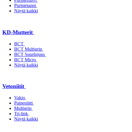
Puristeruuvi
Puristetappi
Näytä kaikki
KD-Mutterit
BCT
BCT Multigrip
BCT Suurlujuus
BCT Micro
Näytä kaikki
Vetoniitit
Vakio
Paineniitti
Multigrip
Tri-link
Näytä kaikki