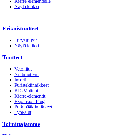
Kierre-elementeille
Näytä kaikki
Erikoistuotteet
Turvaruuvit
Näytä kaikki
Tuotteet
Vetoniitit
Niittimutterit
Insertit
Puristekiinnikkeet
KD-Mutterit
Kierre-elementit
Expansion Plug
Putkipääkiinnikkeet
Työkalut
Toimittajamme