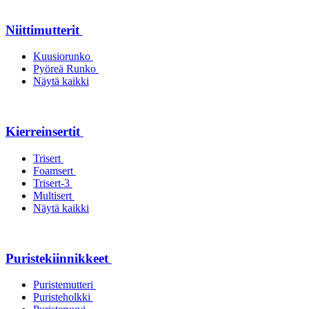
Niittimutterit
Kuusiorunko
Pyöreä Runko
Näytä kaikki
Kierreinsertit
Trisert
Foamsert
Trisert-3
Multisert
Näytä kaikki
Puristekiinnikkeet
Puristemutteri
Puristeholkki