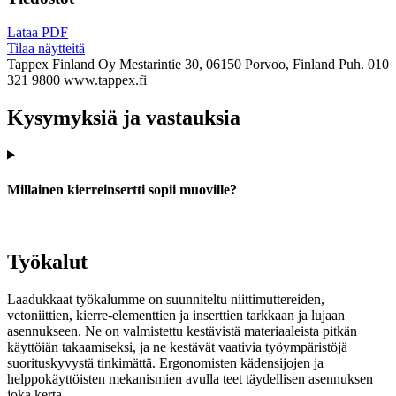
Lataa PDF
Tilaa näytteitä
Tappex Finland Oy
Mestarintie 30, 06150 Porvoo, Finland
Puh. 010
321 9800
www.tappex.fi
Kysymyksiä ja vastauksia
Millainen kierreinsertti sopii muoville?
Työkalut
Laadukkaat työkalumme on suunniteltu niittimuttereiden,
vetoniittien, kierre-elementtien ja inserttien tarkkaan ja lujaan
asennukseen. Ne on valmistettu kestävistä materiaaleista pitkän
käyttöiän takaamiseksi, ja ne kestävät vaativia työympäristöjä
suorituskyvystä tinkimättä. Ergonomisten kädensijojen ja
helppokäyttöisten mekanismien avulla teet täydellisen asennuksen
joka kerta.