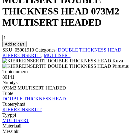
MULTISERT DOUBLE
THICKNESS HEAD 073M2
MULTISERT HEADED
MULTISERT
DOUBLE
Add to cart
THICKNESS
SKU:
05001910
Categories:
DOUBLE THICKNESS HEAD
,
HEAD
KIERREINSERTIT
,
MULTISERT
073M2
MULTISERT
HEADED
Tuotenumero
quantity
80141
Nimitys
073M2 MULTISERT HEADED
Tuote
DOUBLE THICKNESS HEAD
Tuoteryhmä
KIERREINSERTIT
Tyyppi
MULTISERT
Materiaali
Messinki