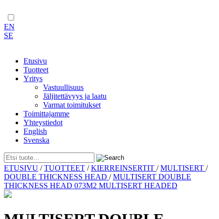
EN
SE
Etusivu
Tuotteet
Yritys
Vastuullisuus
Jäljitettävyys ja laatu
Varmat toimitukset
Toimittajamme
Yhteystiedot
English
Svenska
Skip
ETUSIVU
/
TUOTTEET
/
KIERREINSERTIT
/
MULTISERT
/
to
DOUBLE THICKNESS HEAD
/
MULTISERT DOUBLE
content
THICKNESS HEAD 073M2 MULTISERT HEADED