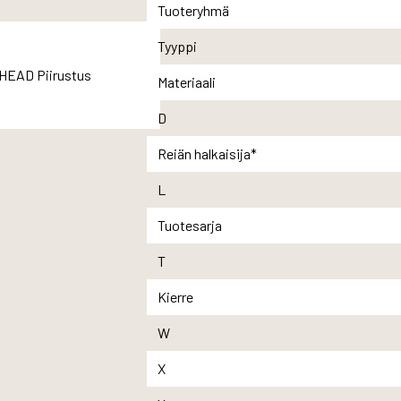
Tuoteryhmä
Tyyppi
Materiaali
D
Reiän halkaisija*
L
Tuotesarja
T
Kierre
W
X