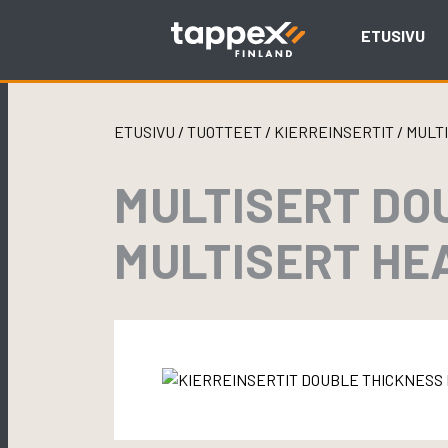
Skip
to
ETUSIVU
content
ETUSIVU
/
TUOTTEET
/
KIERREINSERTIT
/
MULT
MULTISERT DO
MULTISERT HE