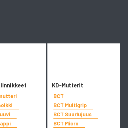
kiinnikkeet
KD-Mutterit
mutteri
BCT
holkki
BCT Multigrip
ruuvi
BCT Suurlujuus
tappi
BCT Micro