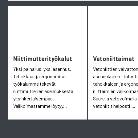
Niittimutterityökalut
Vetoniittaimet
Yksi painallus, yksi asennus.
Vetoniittien vaivatt
Tehokkaat ja ergonomiset
asennukseen! Tutust
työkalumme tekevät
tehokkaiden ja ergon
niittimutterien asennuksesta
niittaimien valikoim
yksinkertaisempaa.
Suurella vetovoimalla
Valikoimastamme löytyy...
vetoniitit helposti....