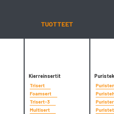
TUOTTEET
Kierreinsertit
Puriste
Trisert
Puriste
Foamsert
Puriste
Trisert-3
Puriste
Multisert
Puriste