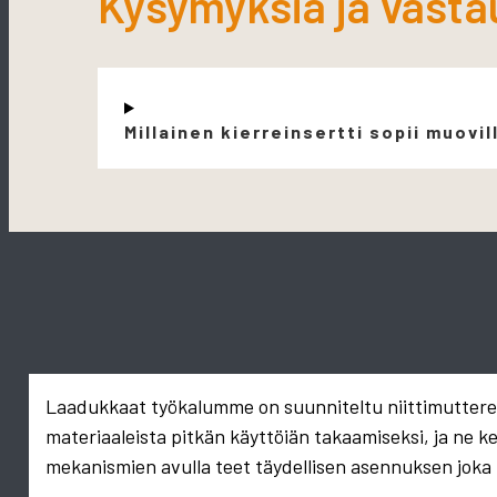
Kysymyksiä ja vasta
Millainen kierreinsertti sopii muovil
Laadukkaat työkalumme on suunniteltu niittimuttereid
materiaaleista pitkän käyttöiän takaamiseksi, ja ne k
mekanismien avulla teet täydellisen asennuksen joka 