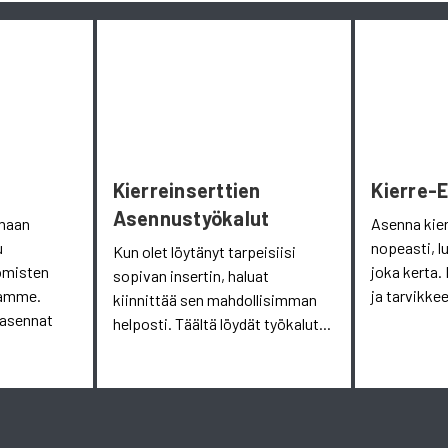
Kierreinserttien
Kierre-
Asennustyökalut
omaan
Asenna kie
u
nopeasti, l
Kun olet löytänyt tarpeisiisi
omisten
joka kerta. 
sopivan insertin, haluat
aamme.
ja tarvikkee
kiinnittää sen mahdollisimman
 asennat
helposti. Täältä löydät työkalut...