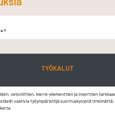
uksia
le?
TYÖKALUT
en, vetoniittien, kierre-elementtien ja inserttien tarkkaa
estävät vaativia työympäristöjä suorituskyvystä tinkimättä
kerta.