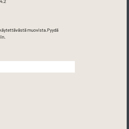
4,2
puu käytettävästä muovista.Pyydä
in.