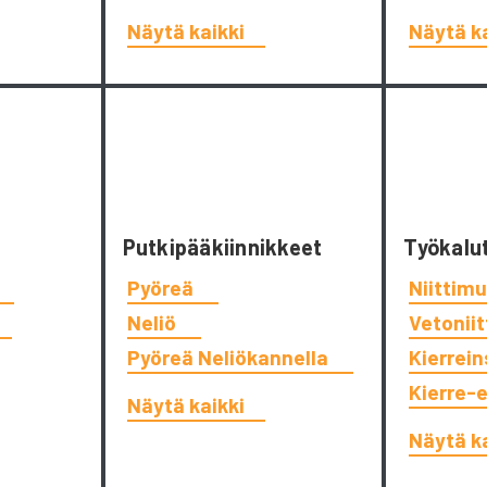
Näytä kaikki
Näytä k
Putkipääkiinnikkeet
Työkalu
Pyöreä
Niittimu
Neliö
Vetonii
Pyöreä Neliökannella
Kierrein
Kierre-
Näytä kaikki
Näytä k