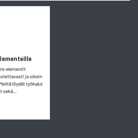
Elementeille
rre-elementit
uotettavasti ja oikein
Meiltä löydät työkalut
t sekä...