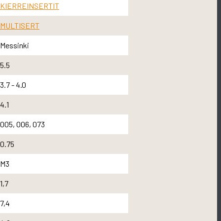
KIERREINSERTIT
MULTISERT
Messinki
5.5
3.7 - 4.0
4.1
005, 006, 073
0.75
M3
1,7
7,4