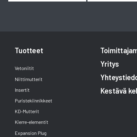
Tuotteet
Toimittaj
Yritys
Vetoniitit
Yhteystied
Niittimutterit
Kestävä ke
Insertit
Puristekiinnikkeet
KD-Mutterit
Kierre-elementit
Expansion Plug