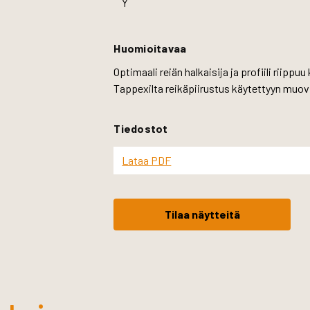
Y
Huomioitavaa
Optimaali reiän halkaisija ja profiili riip
Tappexilta reikäpiirustus käytettyyn muovi
Tiedostot
Lataa PDF
Tilaa näytteitä