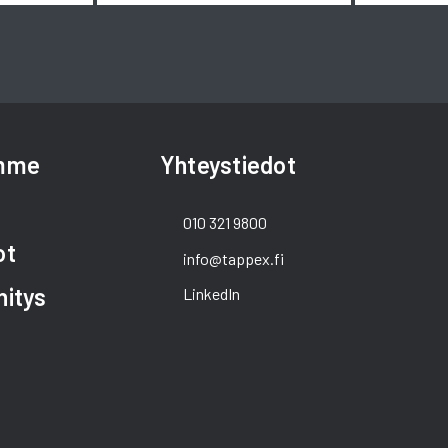
amme
Yhteystiedot
010 321 9800
ot
info@tappex.fi
hitys
LinkedIn