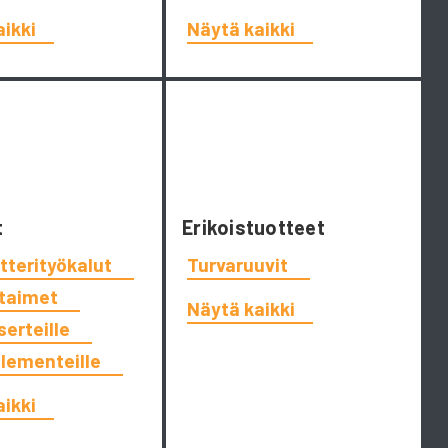
aikki
Näytä kaikki
t
Erikoistuotteet
tterityökalut
Turvaruuvit
ttaimet
Näytä kaikki
serteille
elementeille
aikki