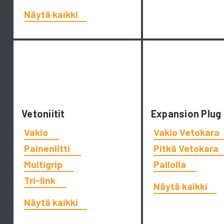
Näytä kaikki
Vetoniitit
Expansion Plug
Vakio
Vakio Vetokara
Paineniitti
Pitkä Vetokara
Multigrip
Pallolla
Tri-link
Näytä kaikki
Näytä kaikki