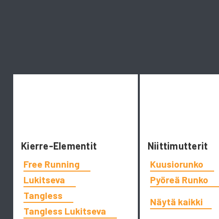
Kierre-Elementit
Niittimutterit
Free Running
Kuusiorunko
Lukitseva
Pyöreä Runko
Tangless
Näytä kaikki
Tangless Lukitseva