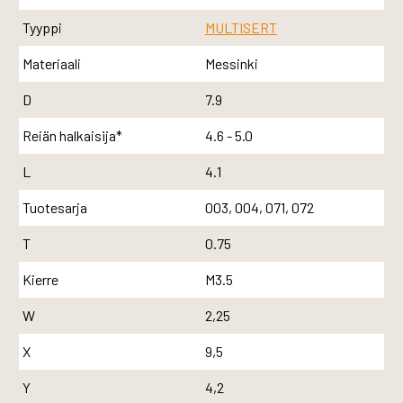
Tyyppi
MULTISERT
Materiaali
Messinki
D
7.9
Reiän halkaisija*
4.6 - 5.0
L
4.1
Tuotesarja
003, 004, 071, 072
T
0.75
Kierre
M3.5
W
2,25
X
9,5
Y
4,2