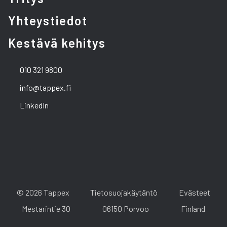
Yhteystiedot
Kestävä kehitys
010 321 9800
info@tappex.fi
LinkedIn
© 2026 Tappex
Tietosuojakäytäntö
Evästeet
Mestarintie 30
06150 Porvoo
Finland