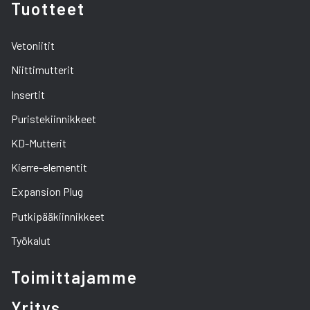
Tuotteet
Vetoniitit
Niittimutterit
Insertit
Puristekiinnikkeet
KD-Mutterit
Kierre-elementit
Expansion Plug
Putkipääkiinnikkeet
Työkalut
Toimittajamme
Yritys