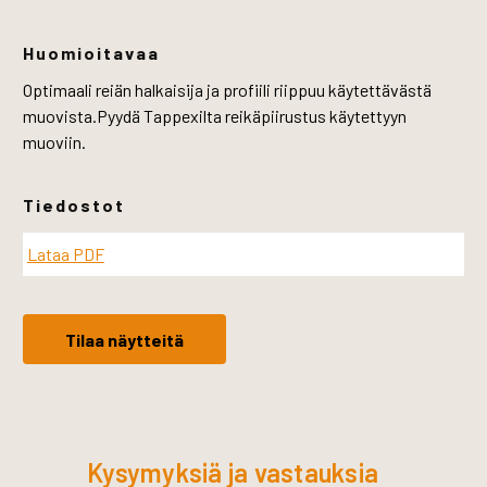
Huomioitavaa
Optimaali reiän halkaisija ja profiili riippuu käytettävästä
muovista.Pyydä Tappexilta reikäpiirustus käytettyyn
muoviin.
Tiedostot
Lataa PDF
Tilaa näytteitä
Kysymyksiä ja vastauksia