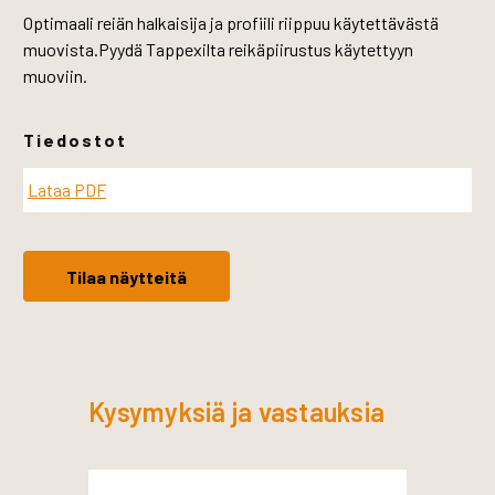
Optimaali reiän halkaisija ja profiili riippuu käytettävästä
muovista.Pyydä Tappexilta reikäpiirustus käytettyyn
muoviin.
Tiedostot
Lataa PDF
Tilaa näytteitä
Kysymyksiä ja vastauksia