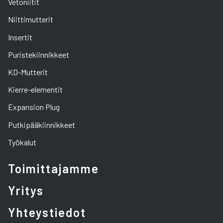
Vetoniitit
Niittimutterit
Insertit
Puristekiinnikkeet
KD-Mutterit
Kierre-elementit
Expansion Plug
Putkipääkiinnikkeet
Työkalut
Toimittajamme
Yritys
Yhteystiedot