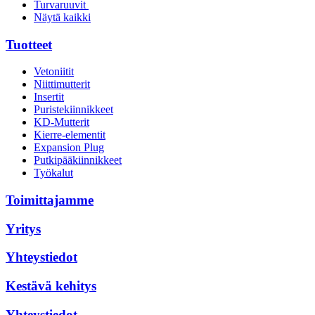
Turvaruuvit
Näytä kaikki
Tuotteet
Vetoniitit
Niittimutterit
Insertit
Puristekiinnikkeet
KD-Mutterit
Kierre-elementit
Expansion Plug
Putkipääkiinnikkeet
Työkalut
Toimittajamme
Yritys
Yhteystiedot
Kestävä kehitys
Yhteystiedot