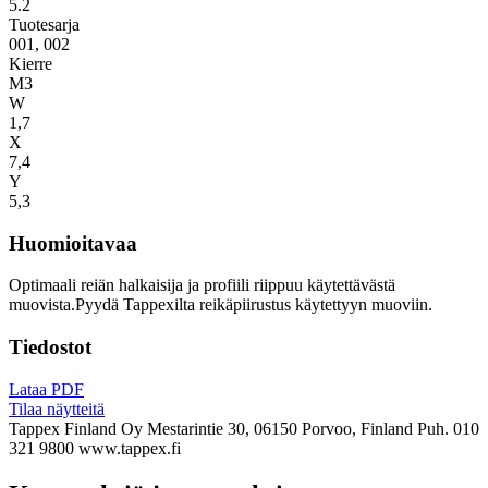
5.2
Tuotesarja
001, 002
Kierre
M3
W
1,7
X
7,4
Y
5,3
Huomioitavaa
Optimaali reiän halkaisija ja profiili riippuu käytettävästä
muovista.Pyydä Tappexilta reikäpiirustus käytettyyn muoviin.
Tiedostot
Lataa PDF
Tilaa näytteitä
Tappex Finland Oy
Mestarintie 30, 06150 Porvoo, Finland
Puh. 010
321 9800
www.tappex.fi