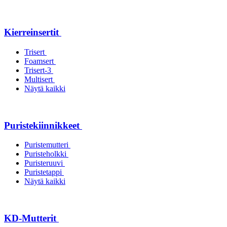
Kierreinsertit
Trisert
Foamsert
Trisert-3
Multisert
Näytä kaikki
Puristekiinnikkeet
Puristemutteri
Puristeholkki
Puristeruuvi
Puristetappi
Näytä kaikki
KD-Mutterit