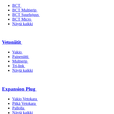
BCT
BCT Multigrip
BCT Suurlujuus
BCT Micro
Näytä kaikki
Vetoniitit
Vakio
Paineniitti
Multigrip
Tri-link
Näytä kaikki
Expansion Plug
Vakio Vetokara
Pitkä Vetokara
Pallolla
Näytä kaikki