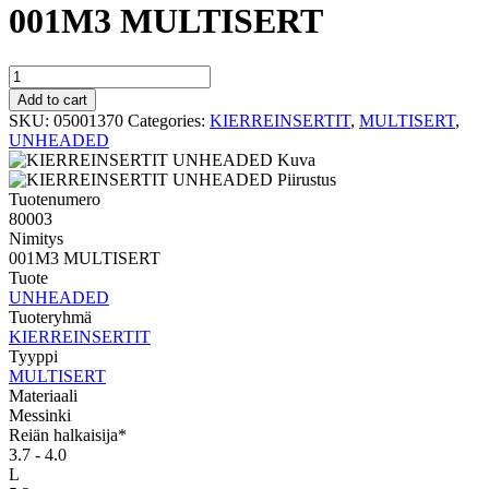
001M3 MULTISERT
MULTISERT
UNHEADED
Add to cart
001M3
SKU:
05001370
Categories:
KIERREINSERTIT
,
MULTISERT
,
MULTISERT
UNHEADED
quantity
Tuotenumero
80003
Nimitys
001M3 MULTISERT
Tuote
UNHEADED
Tuoteryhmä
KIERREINSERTIT
Tyyppi
MULTISERT
Materiaali
Messinki
Reiän halkaisija*
3.7 - 4.0
L