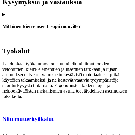
Kysymyksiä ja vastauksia
Millainen kierreinsertti sopii muoville?
Työkalut
Laadukkaat työkalumme on suunniteltu niittimuttereiden,
vetoniittien, kierre-elementtien ja inserttien tarkkaan ja lujaan
asennukseen. Ne on valmistettu kestävistä materiaaleista pitkän
käyttöiän takaamiseksi, ja ne kestävät vaativia työympäristöjä
suorituskyvystä tinkimättä. Ergonomisten kädensijojen ja
helppokäyttöisten mekanismien avulla teet täydellisen asennuksen
joka kerta.
Niittimutterityökalut