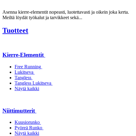
Asenna kierre-elementit nopeasti, luotettavasti ja oikein joka kerta.
Meiltä löydät työkalut ja tarvikkeet sekä...
Tuotteet
Kierre-Elementit
Free Running
Lukitseva
Tangless
Tangless Lukitseva
Näytä kaikki
Niittimutterit
Kuusiorunko
Pyöreä Runko
Näytä kaikki