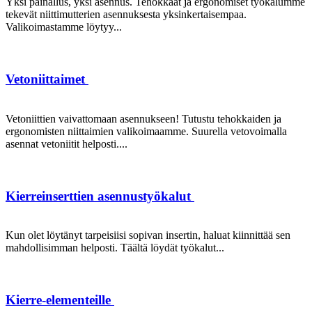
Yksi painallus, yksi asennus. Tehokkaat ja ergonomiset työkalumme
tekevät niittimutterien asennuksesta yksinkertaisempaa.
Valikoimastamme löytyy...
Vetoniittaimet
Vetoniittien vaivattomaan asennukseen! Tutustu tehokkaiden ja
ergonomisten niittaimien valikoimaamme. Suurella vetovoimalla
asennat vetoniitit helposti....
Kierreinserttien asennustyökalut
Kun olet löytänyt tarpeisiisi sopivan insertin, haluat kiinnittää sen
mahdollisimman helposti. Täältä löydät työkalut...
Kierre-elementeille