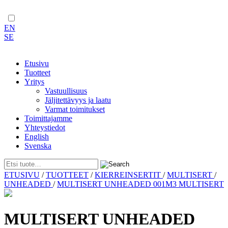
EN
SE
Etusivu
Tuotteet
Yritys
Vastuullisuus
Jäljitettävyys ja laatu
Varmat toimitukset
Toimittajamme
Yhteystiedot
English
Svenska
Skip
ETUSIVU
/
TUOTTEET
/
KIERREINSERTIT
/
MULTISERT
/
to
UNHEADED
/
MULTISERT UNHEADED 001M3 MULTISERT
content
MULTISERT UNHEADED