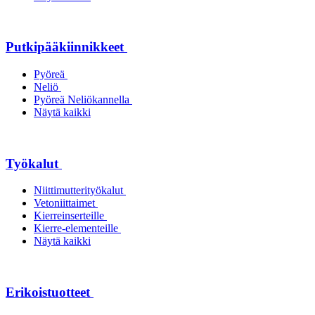
Putkipääkiinnikkeet
Pyöreä
Neliö
Pyöreä Neliökannella
Näytä kaikki
Työkalut
Niittimutterityökalut
Vetoniittaimet
Kierreinserteille
Kierre-elementeille
Näytä kaikki
Erikoistuotteet