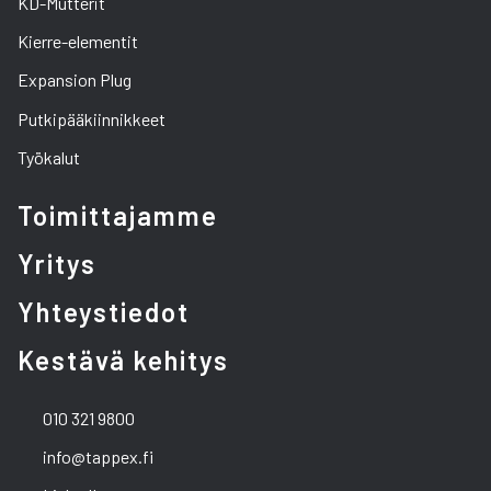
KD-Mutterit
Kierre-elementit
Expansion Plug
Putkipääkiinnikkeet
Työkalut
Toimittajamme
Yritys
Yhteystiedot
Kestävä kehitys
010 321 9800
info@tappex.fi