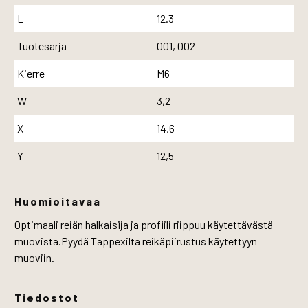
L
12.3
Tuotesarja
001, 002
Kierre
M6
W
3,2
X
14,6
Y
12,5
Huomioitavaa
Optimaali reiän halkaisija ja profiili riippuu käytettävästä
muovista.Pyydä Tappexilta reikäpiirustus käytettyyn
muoviin.
Tiedostot