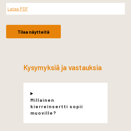
Lataa PDF
Tilaa näytteitä
Kysymyksiä ja vastauksia
Millainen
kierreinsertti sopii
muoville?