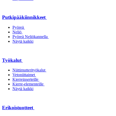
Putkipääkiinnikkeet
Pyöreä
Neliö
Pyöreä Neliökannella
Näytä kaikki
Työkalut
Niittimutterityökalut
Vetoniittaimet
Kierreinserteille
Kierre-elementeille
Näytä kaikki
Erikoistuotteet