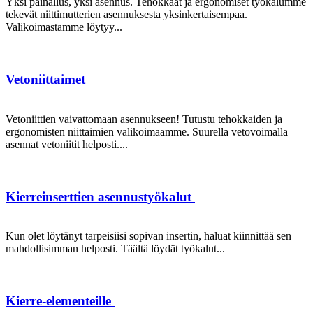
Yksi painallus, yksi asennus. Tehokkaat ja ergonomiset työkalumme
tekevät niittimutterien asennuksesta yksinkertaisempaa.
Valikoimastamme löytyy...
Vetoniittaimet
Vetoniittien vaivattomaan asennukseen! Tutustu tehokkaiden ja
ergonomisten niittaimien valikoimaamme. Suurella vetovoimalla
asennat vetoniitit helposti....
Kierreinserttien asennustyökalut
Kun olet löytänyt tarpeisiisi sopivan insertin, haluat kiinnittää sen
mahdollisimman helposti. Täältä löydät työkalut...
Kierre-elementeille