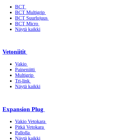
BCT
BCT Multigrip
BCT Suurlujuus
BCT Micro
Näytä kaikki
Vetoniitit
Vakio
Paineniitti
Multigrip
Tri-link
Näytä kaikki
Expansion Plug
Vakio Vetokara
Pitkä Vetokara
Pallolla
Näytä kaikki