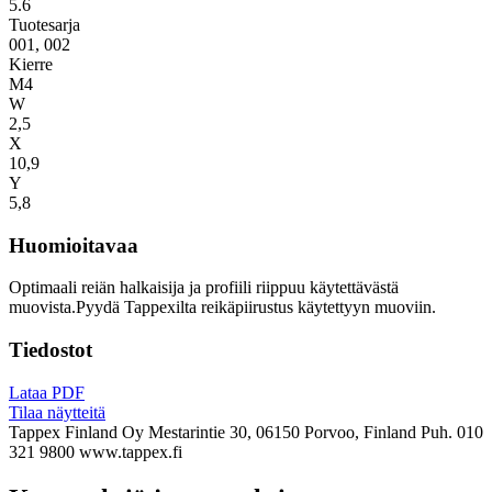
5.6
Tuotesarja
001, 002
Kierre
M4
W
2,5
X
10,9
Y
5,8
Huomioitavaa
Optimaali reiän halkaisija ja profiili riippuu käytettävästä
muovista.Pyydä Tappexilta reikäpiirustus käytettyyn muoviin.
Tiedostot
Lataa PDF
Tilaa näytteitä
Tappex Finland Oy
Mestarintie 30, 06150 Porvoo, Finland
Puh. 010
321 9800
www.tappex.fi