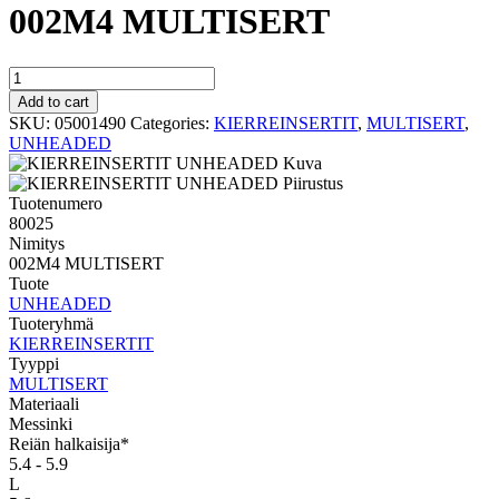
002M4 MULTISERT
MULTISERT
UNHEADED
Add to cart
002M4
SKU:
05001490
Categories:
KIERREINSERTIT
,
MULTISERT
,
MULTISERT
UNHEADED
quantity
Tuotenumero
80025
Nimitys
002M4 MULTISERT
Tuote
UNHEADED
Tuoteryhmä
KIERREINSERTIT
Tyyppi
MULTISERT
Materiaali
Messinki
Reiän halkaisija*
5.4 - 5.9
L