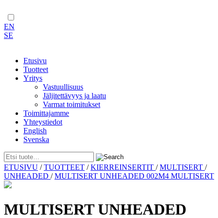
EN
SE
Etusivu
Tuotteet
Yritys
Vastuullisuus
Jäljitettävyys ja laatu
Varmat toimitukset
Toimittajamme
Yhteystiedot
English
Svenska
Skip
ETUSIVU
/
TUOTTEET
/
KIERREINSERTIT
/
MULTISERT
/
to
UNHEADED
/
MULTISERT UNHEADED 002M4 MULTISERT
content
MULTISERT UNHEADED