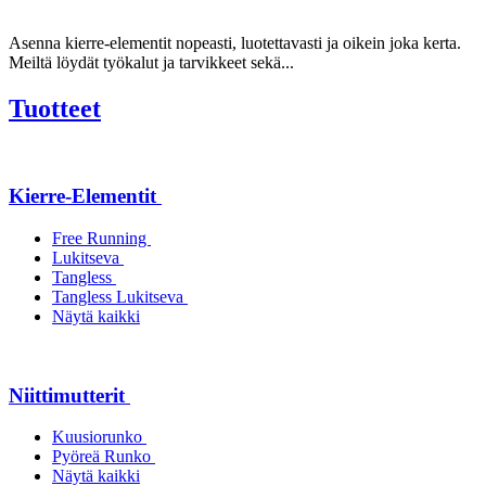
Asenna kierre-elementit nopeasti, luotettavasti ja oikein joka kerta.
Meiltä löydät työkalut ja tarvikkeet sekä...
Tuotteet
Kierre-Elementit
Free Running
Lukitseva
Tangless
Tangless Lukitseva
Näytä kaikki
Niittimutterit
Kuusiorunko
Pyöreä Runko
Näytä kaikki