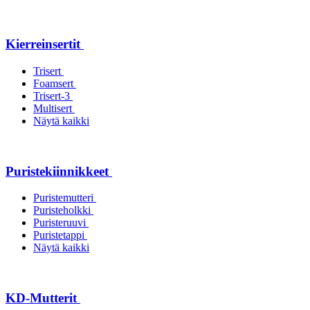
Kierreinsertit
Trisert
Foamsert
Trisert-3
Multisert
Näytä kaikki
Puristekiinnikkeet
Puristemutteri
Puristeholkki
Puristeruuvi
Puristetappi
Näytä kaikki
KD-Mutterit