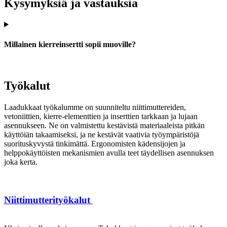
Kysymyksiä ja vastauksia
Millainen kierreinsertti sopii muoville?
Työkalut
Laadukkaat työkalumme on suunniteltu niittimuttereiden,
vetoniittien, kierre-elementtien ja inserttien tarkkaan ja lujaan
asennukseen. Ne on valmistettu kestävistä materiaaleista pitkän
käyttöiän takaamiseksi, ja ne kestävät vaativia työympäristöjä
suorituskyvystä tinkimättä. Ergonomisten kädensijojen ja
helppokäyttöisten mekanismien avulla teet täydellisen asennuksen
joka kerta.
Niittimutterityökalut