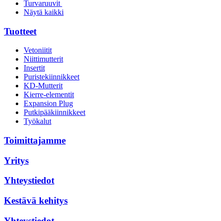
Turvaruuvit
Näytä kaikki
Tuotteet
Vetoniitit
Niittimutterit
Insertit
Puristekiinnikkeet
KD-Mutterit
Kierre-elementit
Expansion Plug
Putkipääkiinnikkeet
Työkalut
Toimittajamme
Yritys
Yhteystiedot
Kestävä kehitys
Yhteystiedot