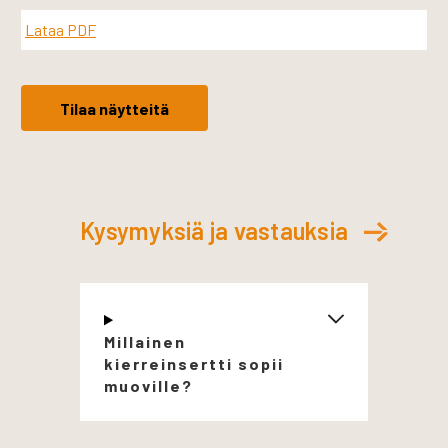
Lataa PDF
Tilaa näytteitä
Kysymyksiä ja vastauksia
Millainen
kierreinsertti sopii
muoville?