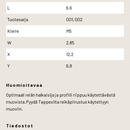
L
6.6
Tuotesarja
001, 002
Kierre
M5
W
2,85
X
12,2
Y
6,8
Huomioitavaa
Optimaali reiän halkaisija ja profiili riippuu käytettävästä
muovista.Pyydä Tappexilta reikäpiirustus käytettyyn
muoviin.
Tiedostot