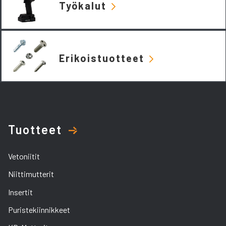
Työkalut
Erikoistuotteet
Tuotteet
Vetoniitit
Niittimutterit
Insertit
Puristekiinnikkeet