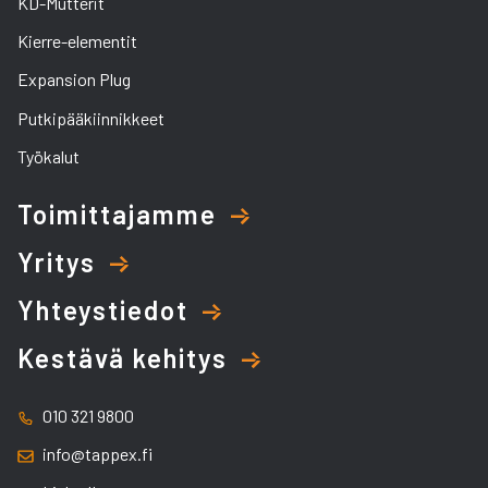
KD-Mutterit
Kierre-elementit
Expansion Plug
Putkipääkiinnikkeet
Työkalut
Toimittajamme
Yritys
Yhteystiedot
Kestävä kehitys
010 321 9800
info@tappex.fi