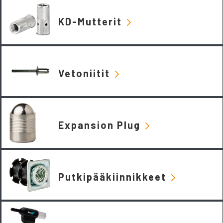
KD-Mutterit
Vetoniitit
Expansion Plug
Putkipääkiinnikkeet