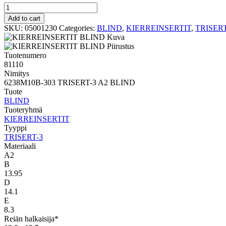
TRISERT-
3
Add to cart
BLIND
SKU:
05001230
Categories:
BLIND
,
KIERREINSERTIT
,
TRISERT
6238M10B-
303
TRISERT-
Tuotenumero
3
81110
A2
Nimitys
BLIND
6238M10B-303 TRISERT-3 A2 BLIND
quantity
Tuote
BLIND
Tuoteryhmä
KIERREINSERTIT
Tyyppi
TRISERT-3
Materiaali
A2
B
13.95
D
14.1
E
8.3
Reiän halkaisija*