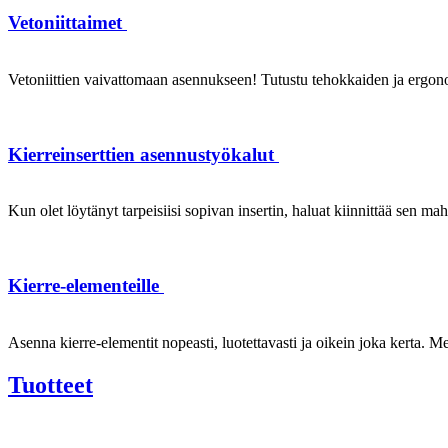
Vetoniittaimet
Vetoniittien vaivattomaan asennukseen! Tutustu tehokkaiden ja ergonom
Kierreinserttien asennustyökalut
Kun olet löytänyt tarpeisiisi sopivan insertin, haluat kiinnittää sen ma
Kierre-elementeille
Asenna kierre-elementit nopeasti, luotettavasti ja oikein joka kerta. Mei
Tuotteet