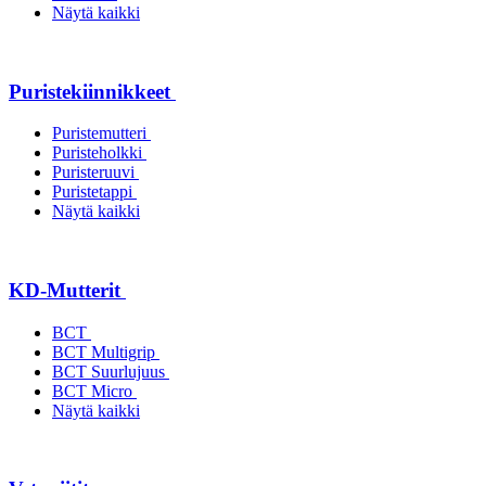
Näytä kaikki
Puristekiinnikkeet
Puristemutteri
Puristeholkki
Puristeruuvi
Puristetappi
Näytä kaikki
KD-Mutterit
BCT
BCT Multigrip
BCT Suurlujuus
BCT Micro
Näytä kaikki