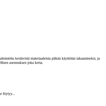
lmistettu kestävistä materiaaleista pitkän käyttöiän takaamiseksi, ja
llisen asennuksen joka kerta.
 löytyy...