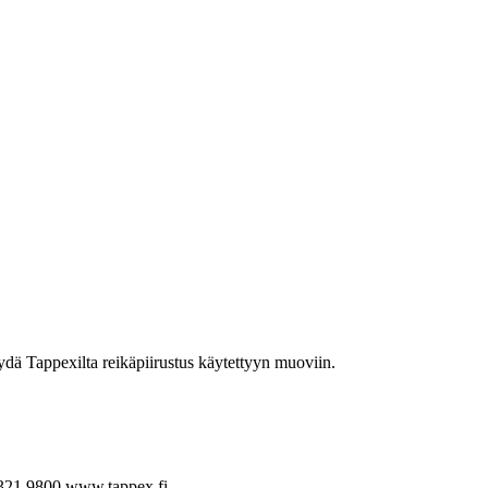
yydä Tappexilta reikäpiirustus käytettyyn muoviin.
321 9800
www.tappex.fi