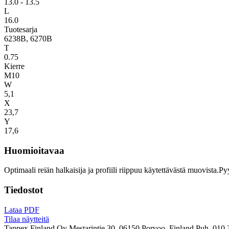
13.0 - 13.5
L
16.0
Tuotesarja
6238B, 6270B
T
0.75
Kierre
M10
W
5,1
X
23,7
Y
17,6
Huomioitavaa
Optimaali reiän halkaisija ja profiili riippuu käytettävästä muovista.P
Tiedostot
Lataa PDF
Tilaa näytteitä
Tappex Finland Oy
Mestarintie 30, 06150 Porvoo, Finland
Puh. 010 