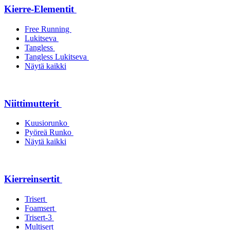
Kierre-Elementit
Free Running
Lukitseva
Tangless
Tangless Lukitseva
Näytä kaikki
Niittimutterit
Kuusiorunko
Pyöreä Runko
Näytä kaikki
Kierreinsertit
Trisert
Foamsert
Trisert-3
Multisert