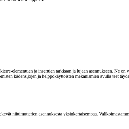
ierre-elementtien ja inserttien tarkkaan ja lujaan asennukseen. Ne on va
omisten kädensijojen ja helppokäyttöisten mekanismien avulla teet täyde
kevät niittimutterien asennuksesta yksinkertaisempaa. Valikoimastamme