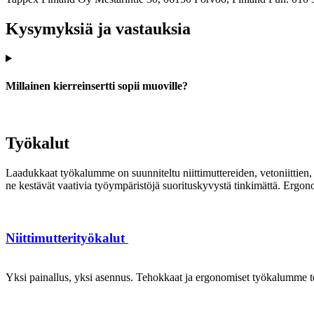
Kysymyksiä ja vastauksia
Millainen kierreinsertti sopii muoville?
Työkalut
Laadukkaat työkalumme on suunniteltu niittimuttereiden, vetoniittien, k
ne kestävät vaativia työympäristöjä suorituskyvystä tinkimättä. Ergon
Niittimutterityökalut
Yksi painallus, yksi asennus. Tehokkaat ja ergonomiset työkalumme te