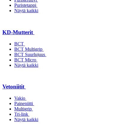
Puristetappi
Näytä kaikki
KD-Mutterit
BCT
BCT Multigrip
BCT Suurlujuus
BCT Micro
Näytä kaikki
Vetoniitit
Vakio
Paineniitti
Multigrip
Tri-link
Näytä kaikki