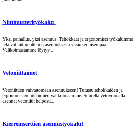
Niittimutterityökalut
Yksi painallus, yksi asennus. Tehokkaat ja ergonomiset työkalumme
tekevät niittimutterien asennuksesta yksinkertaisempaa.
Valikoimastamme löytyy...
Vetoniittaimet
Vetoniittien vaivattomaan asennukseen! Tutustu tehokkaiden ja
ergonomisten niittaimien valikoimaamme. Suurella vetovoimalla
asennat vetoniitit helposti....
Kierreinserttien asennustyökalut