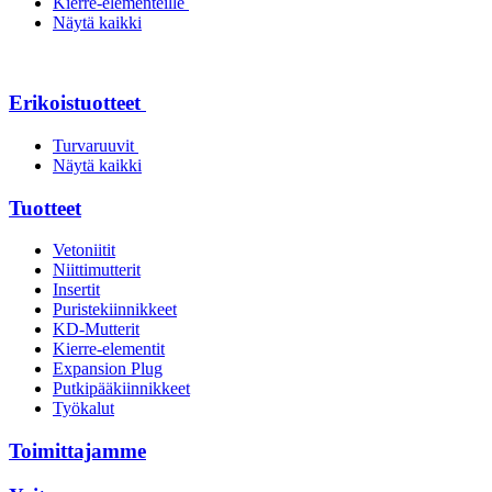
Kierre-elementeille
Näytä kaikki
Erikoistuotteet
Turvaruuvit
Näytä kaikki
Tuotteet
Vetoniitit
Niittimutterit
Insertit
Puristekiinnikkeet
KD-Mutterit
Kierre-elementit
Expansion Plug
Putkipääkiinnikkeet
Työkalut
Toimittajamme