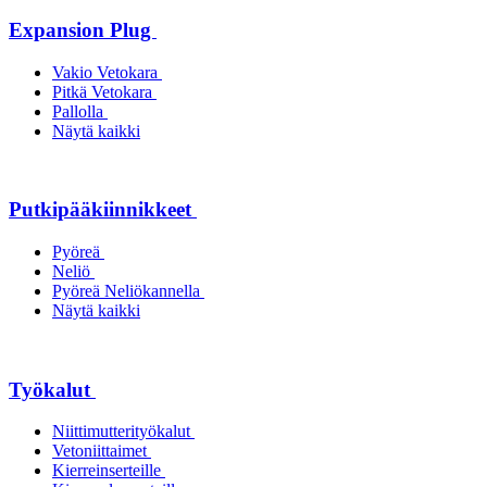
Expansion Plug
Vakio Vetokara
Pitkä Vetokara
Pallolla
Näytä kaikki
Putkipääkiinnikkeet
Pyöreä
Neliö
Pyöreä Neliökannella
Näytä kaikki
Työkalut
Niittimutterityökalut
Vetoniittaimet
Kierreinserteille