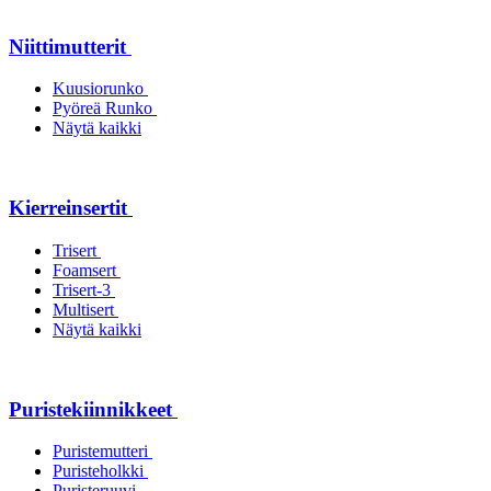
Niittimutterit
Kuusiorunko
Pyöreä Runko
Näytä kaikki
Kierreinsertit
Trisert
Foamsert
Trisert-3
Multisert
Näytä kaikki
Puristekiinnikkeet
Puristemutteri
Puristeholkki
Puristeruuvi