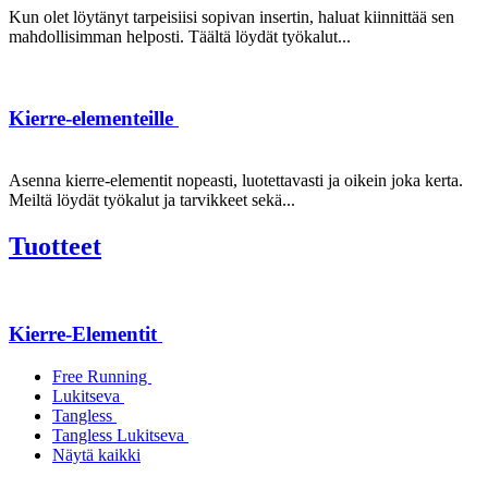
Kun olet löytänyt tarpeisiisi sopivan insertin, haluat kiinnittää sen
mahdollisimman helposti. Täältä löydät työkalut...
Kierre-elementeille
Asenna kierre-elementit nopeasti, luotettavasti ja oikein joka kerta.
Meiltä löydät työkalut ja tarvikkeet sekä...
Tuotteet
Kierre-Elementit
Free Running
Lukitseva
Tangless
Tangless Lukitseva
Näytä kaikki