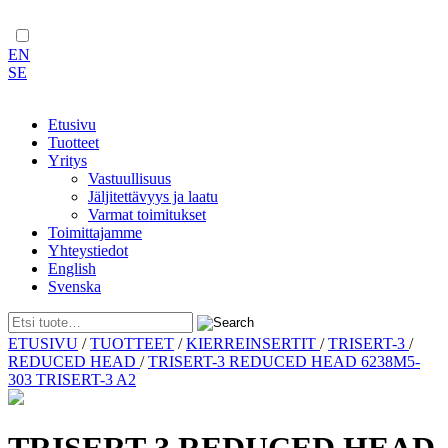
EN
SE
Etusivu
Tuotteet
Yritys
Vastuullisuus
Jäljitettävyys ja laatu
Varmat toimitukset
Toimittajamme
Yhteystiedot
English
Svenska
Skip
ETUSIVU
/
TUOTTEET
/
KIERREINSERTIT
/
TRISERT-3
/
to
REDUCED HEAD
/
TRISERT-3 REDUCED HEAD 6238M5-
content
303 TRISERT-3 A2