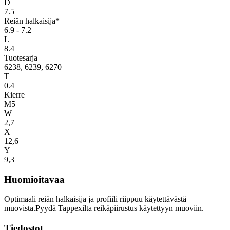
D
7.5
Reiän halkaisija*
6.9 - 7.2
L
8.4
Tuotesarja
6238, 6239, 6270
T
0.4
Kierre
M5
W
2,7
X
12,6
Y
9,3
Huomioitavaa
Optimaali reiän halkaisija ja profiili riippuu käytettävästä
muovista.Pyydä Tappexilta reikäpiirustus käytettyyn muoviin.
Tiedostot