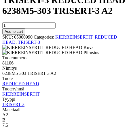
TRISERT-3 REDUCED HEAD
6238M5-303 TRISERT-3 A2
TRISERT-
3
Add to cart
REDUCED
SKU:
05000990
Categories:
KIERREINSERTIT
,
REDUCED
HEAD
HEAD
,
TRISERT-3
6238M5-
303
TRISERT-
Tuotenumero
3
81106
A2
Nimitys
quantity
6238M5-303 TRISERT-3 A2
Tuote
REDUCED HEAD
Tuoteryhmä
KIERREINSERTIT
Tyyppi
TRISERT-3
Materiaali
A2
B
7.5