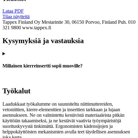
Lataa PDF
Tilaa näytteitä
Tappex Finland Oy
Mestarintie 30, 06150 Porvoo, Finland
Puh. 010
321 9800
www.tappex.fi
Kysymyksiä ja vastauksia
Millainen kierreinsertti sopii muoville?
Työkalut
Laadukkaat työkalumme on suunniteltu niittimuttereiden,
vetoniittien, kierre-elementtien ja inserttien tarkkaan ja lujaan
asennukseen. Ne on valmistettu kestävistä materiaaleista pitkän
käyttöiän takaamiseksi, ja ne kestävät vaativia työympäristöjä
suorituskyvystä tinkimättä. Ergonomisten kädensijojen ja
helppokäyttöisten mekanismien avulla teet täydellisen asennuksen
joka kerta.