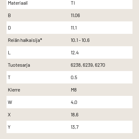
Materiaali
TI
B
11.06
D
11.1
Reiän halkaisija*
10.1 - 10.6
L
12.4
Tuotesarja
6238, 6239, 6270
T
0.5
Kierre
M8
W
4,0
X
18,6
Y
13,7