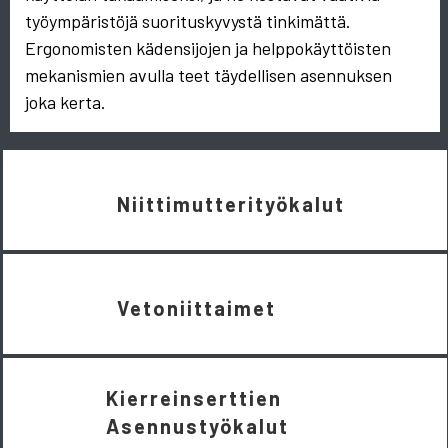
työympäristöjä suorituskyvystä tinkimättä.
Ergonomisten kädensijojen ja helppokäyttöisten
mekanismien avulla teet täydellisen asennuksen
joka kerta.
Niittimutterityökalut
Vetoniittaimet
Kierreinserttien
Asennustyökalut