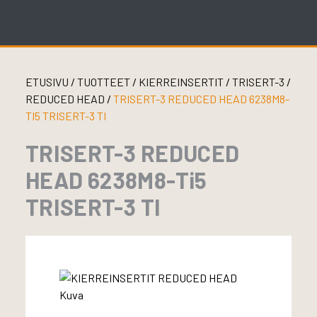
Skip
to
content
ETUSIVU
/
TUOTTEET
/
KIERREINSERTIT
/
TRISERT-3
/
REDUCED HEAD
/
TRISERT-3 REDUCED HEAD 6238M8-
TI5 TRISERT-3 TI
TRISERT-3 REDUCED
HEAD 6238M8-Ti5
TRISERT-3 TI