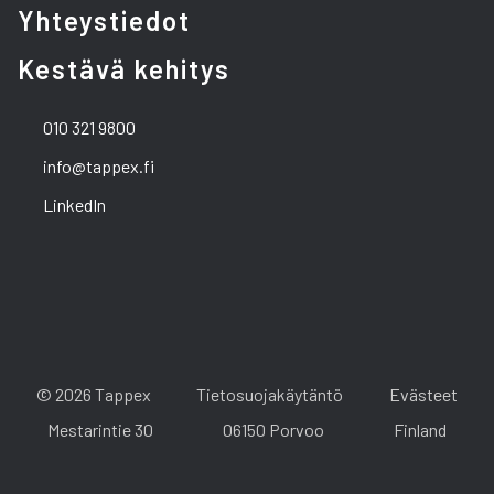
Yhteystiedot
Kestävä kehitys
010 321 9800
info@tappex.fi
LinkedIn
© 2026 Tappex
Tietosuojakäytäntö
Evästeet
Mestarintie 30
06150 Porvoo
Finland