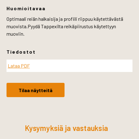
Huomioitavaa
Optimaali reiän halkaisija ja profiili riippuu käytettävästä
muovista.Pyydä Tappexilta reikäpiirustus käytettyyn
muoviin.
Tiedostot
Lataa PDF
Tilaa näytteitä
Kysymyksiä ja vastauksia