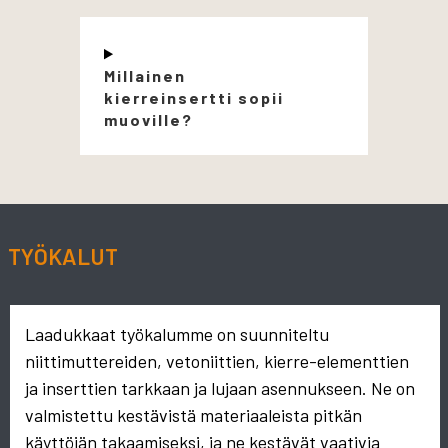
Millainen
kierreinsertti sopii
muoville?
TYÖKALUT
Laadukkaat työkalumme on suunniteltu
niittimuttereiden, vetoniittien, kierre-elementtien
ja inserttien tarkkaan ja lujaan asennukseen. Ne on
valmistettu kestävistä materiaaleista pitkän
käyttöiän takaamiseksi, ja ne kestävät vaativia