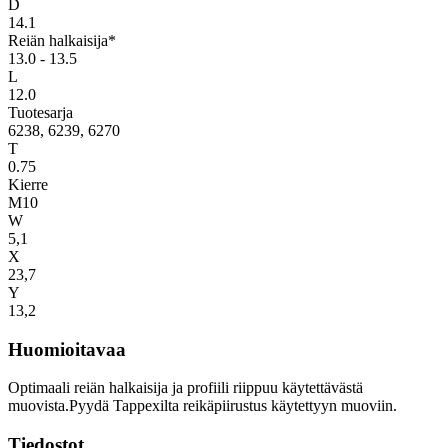
D
14.1
Reiän halkaisija*
13.0 - 13.5
L
12.0
Tuotesarja
6238, 6239, 6270
T
0.75
Kierre
M10
W
5,1
X
23,7
Y
13,2
Huomioitavaa
Optimaali reiän halkaisija ja profiili riippuu käytettävästä
muovista.Pyydä Tappexilta reikäpiirustus käytettyyn muoviin.
Tiedostot