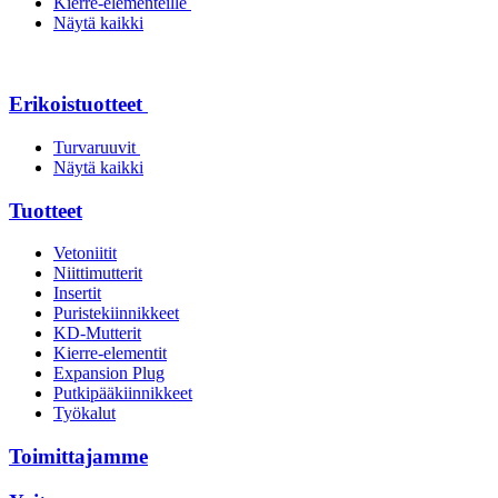
Kierre-elementeille
Näytä kaikki
Erikoistuotteet
Turvaruuvit
Näytä kaikki
Tuotteet
Vetoniitit
Niittimutterit
Insertit
Puristekiinnikkeet
KD-Mutterit
Kierre-elementit
Expansion Plug
Putkipääkiinnikkeet
Työkalut
Toimittajamme