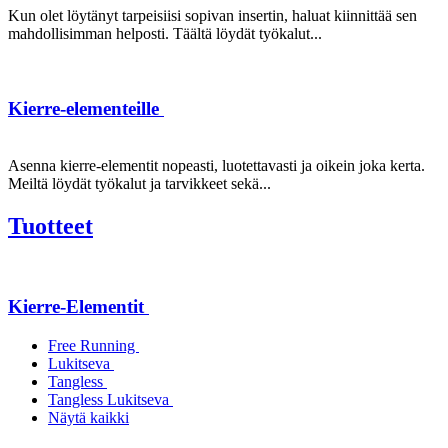
Kun olet löytänyt tarpeisiisi sopivan insertin, haluat kiinnittää sen
mahdollisimman helposti. Täältä löydät työkalut...
Kierre-elementeille
Asenna kierre-elementit nopeasti, luotettavasti ja oikein joka kerta.
Meiltä löydät työkalut ja tarvikkeet sekä...
Tuotteet
Kierre-Elementit
Free Running
Lukitseva
Tangless
Tangless Lukitseva
Näytä kaikki