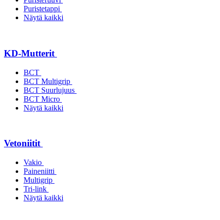
Puristetappi
Näytä kaikki
KD-Mutterit
BCT
BCT Multigrip
BCT Suurlujuus
BCT Micro
Näytä kaikki
Vetoniitit
Vakio
Paineniitti
Multigrip
Tri-link
Näytä kaikki