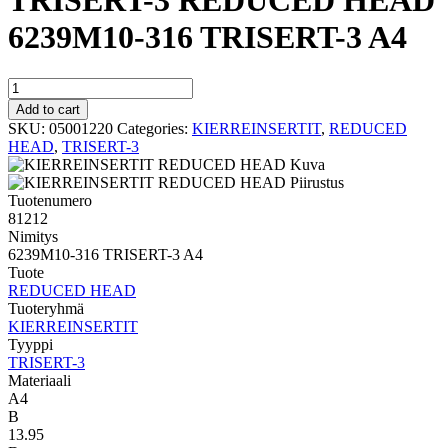
TRISERT-3 REDUCED HEAD
6239M10-316 TRISERT-3 A4
TRISERT-
3
Add to cart
REDUCED
SKU:
05001220
Categories:
KIERREINSERTIT
,
REDUCED
HEAD
HEAD
,
TRISERT-3
6239M10-
316
TRISERT-
Tuotenumero
3
81212
A4
Nimitys
quantity
6239M10-316 TRISERT-3 A4
Tuote
REDUCED HEAD
Tuoteryhmä
KIERREINSERTIT
Tyyppi
TRISERT-3
Materiaali
A4
B
13.95