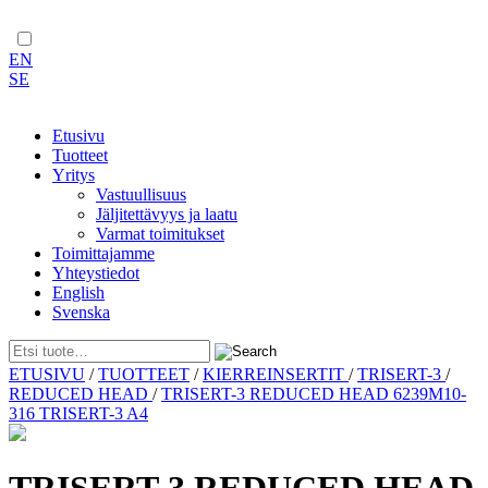
EN
SE
Etusivu
Tuotteet
Yritys
Vastuullisuus
Jäljitettävyys ja laatu
Varmat toimitukset
Toimittajamme
Yhteystiedot
English
Svenska
Skip
ETUSIVU
/
TUOTTEET
/
KIERREINSERTIT
/
TRISERT-3
/
to
REDUCED HEAD
/
TRISERT-3 REDUCED HEAD 6239M10-
content
316 TRISERT-3 A4