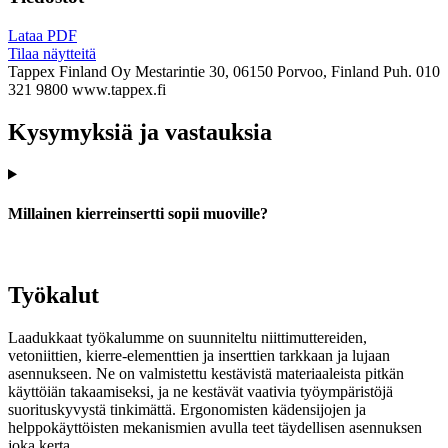
Lataa PDF
Tilaa näytteitä
Tappex Finland Oy
Mestarintie 30, 06150 Porvoo, Finland
Puh. 010
321 9800
www.tappex.fi
Kysymyksiä ja vastauksia
Millainen kierreinsertti sopii muoville?
Työkalut
Laadukkaat työkalumme on suunniteltu niittimuttereiden,
vetoniittien, kierre-elementtien ja inserttien tarkkaan ja lujaan
asennukseen. Ne on valmistettu kestävistä materiaaleista pitkän
käyttöiän takaamiseksi, ja ne kestävät vaativia työympäristöjä
suorituskyvystä tinkimättä. Ergonomisten kädensijojen ja
helppokäyttöisten mekanismien avulla teet täydellisen asennuksen
joka kerta.