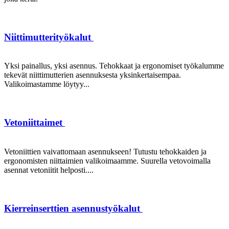
Niittimutterityökalut
Yksi painallus, yksi asennus. Tehokkaat ja ergonomiset työkalumme
tekevät niittimutterien asennuksesta yksinkertaisempaa.
Valikoimastamme löytyy...
Vetoniittaimet
Vetoniittien vaivattomaan asennukseen! Tutustu tehokkaiden ja
ergonomisten niittaimien valikoimaamme. Suurella vetovoimalla
asennat vetoniitit helposti....
Kierreinserttien asennustyökalut