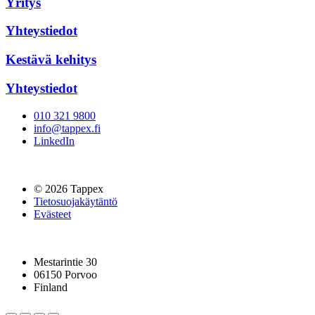
Yritys
Yhteystiedot
Kestävä kehitys
Yhteystiedot
010 321 9800
info@tappex.fi
LinkedIn
© 2026 Tappex
Tietosuojakäytäntö
Evästeet
Mestarintie 30
06150 Porvoo
Finland