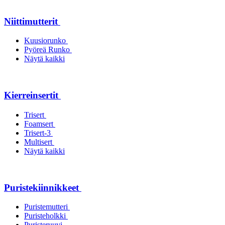
Niittimutterit
Kuusiorunko
Pyöreä Runko
Näytä kaikki
Kierreinsertit
Trisert
Foamsert
Trisert-3
Multisert
Näytä kaikki
Puristekiinnikkeet
Puristemutteri
Puristeholkki
Puristeruuvi