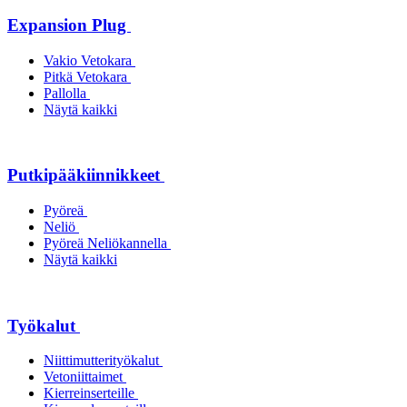
Expansion Plug
Vakio Vetokara
Pitkä Vetokara
Pallolla
Näytä kaikki
Putkipääkiinnikkeet
Pyöreä
Neliö
Pyöreä Neliökannella
Näytä kaikki
Työkalut
Niittimutterityökalut
Vetoniittaimet
Kierreinserteille