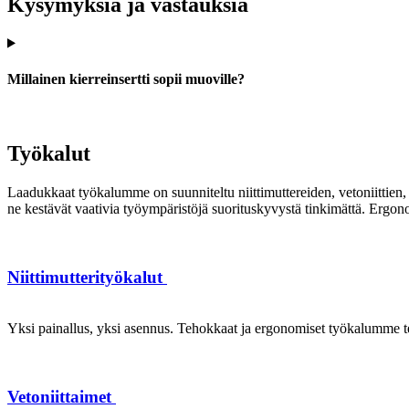
Kysymyksiä ja vastauksia
Millainen kierreinsertti sopii muoville?
Työkalut
Laadukkaat työkalumme on suunniteltu niittimuttereiden, vetoniittien, k
ne kestävät vaativia työympäristöjä suorituskyvystä tinkimättä. Ergon
Niittimutterityökalut
Yksi painallus, yksi asennus. Tehokkaat ja ergonomiset työkalumme te
Vetoniittaimet