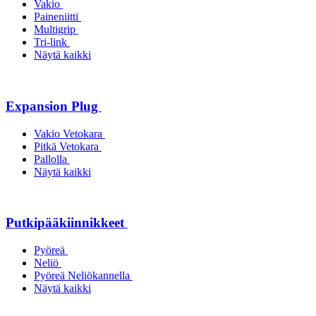
Vakio
Paineniitti
Multigrip
Tri-link
Näytä kaikki
Expansion Plug
Vakio Vetokara
Pitkä Vetokara
Pallolla
Näytä kaikki
Putkipääkiinnikkeet
Pyöreä
Neliö
Pyöreä Neliökannella
Näytä kaikki