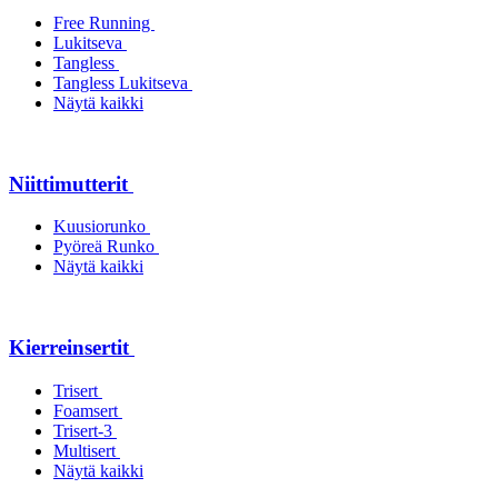
Free Running
Lukitseva
Tangless
Tangless Lukitseva
Näytä kaikki
Niittimutterit
Kuusiorunko
Pyöreä Runko
Näytä kaikki
Kierreinsertit
Trisert
Foamsert
Trisert-3
Multisert
Näytä kaikki