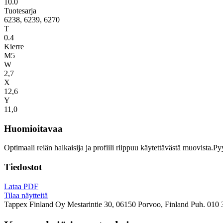
10.0
Tuotesarja
6238, 6239, 6270
T
0.4
Kierre
M5
W
2,7
X
12,6
Y
11,0
Huomioitavaa
Optimaali reiän halkaisija ja profiili riippuu käytettävästä muovista.P
Tiedostot
Lataa PDF
Tilaa näytteitä
Tappex Finland Oy
Mestarintie 30, 06150 Porvoo, Finland
Puh. 010 