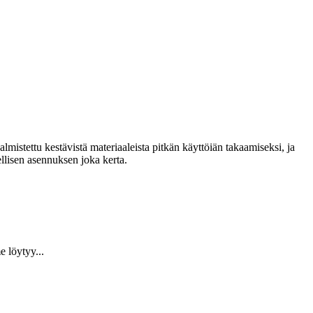
lmistettu kestävistä materiaaleista pitkän käyttöiän takaamiseksi, ja
llisen asennuksen joka kerta.
 löytyy...