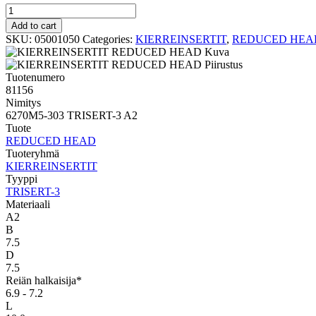
TRISERT-
3
Add to cart
REDUCED
SKU:
05001050
Categories:
KIERREINSERTIT
,
REDUCED HEA
HEAD
6270M5-
303
Tuotenumero
TRISERT-
81156
3
Nimitys
A2
6270M5-303 TRISERT-3 A2
quantity
Tuote
REDUCED HEAD
Tuoteryhmä
KIERREINSERTIT
Tyyppi
TRISERT-3
Materiaali
A2
B
7.5
D
7.5
Reiän halkaisija*
6.9 - 7.2
L