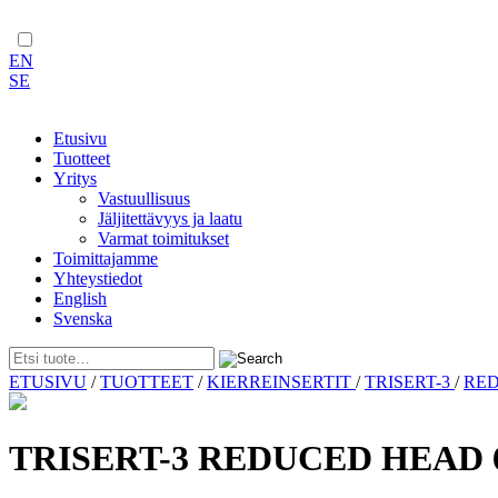
EN
SE
Etusivu
Tuotteet
Yritys
Vastuullisuus
Jäljitettävyys ja laatu
Varmat toimitukset
Toimittajamme
Yhteystiedot
English
Svenska
Skip
ETUSIVU
/
TUOTTEET
/
KIERREINSERTIT
/
TRISERT-3
/
RE
to
content
TRISERT-3 REDUCED HEAD 6