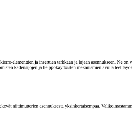
ierre-elementtien ja inserttien tarkkaan ja lujaan asennukseen. Ne on va
omisten kädensijojen ja helppokäyttöisten mekanismien avulla teet täyde
kevät niittimutterien asennuksesta yksinkertaisempaa. Valikoimastamme