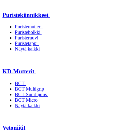
Puristekiinnikkeet
Puristemutteri
Puristeholkki
Puristeruuvi
Puristetappi
Näytä kaikki
KD-Mutterit
BCT
BCT Multigrip
BCT Suurlujuus
BCT Micro
Näytä kaikki
Vetoniitit