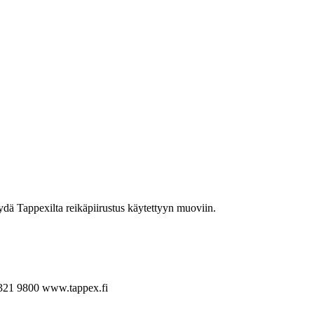
yydä Tappexilta reikäpiirustus käytettyyn muoviin.
321 9800
www.tappex.fi