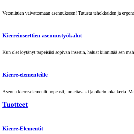
Vetoniittien vaivattomaan asennukseen! Tutustu tehokkaiden ja ergonom
Kierreinserttien asennustyökalut
Kun olet löytänyt tarpeisiisi sopivan insertin, haluat kiinnittää sen ma
Kierre-elementeille
Asenna kierre-elementit nopeasti, luotettavasti ja oikein joka kerta. Mei
Tuotteet
Kierre-Elementit